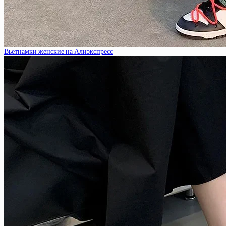
Вьетнамки женские на Алиэкспресс