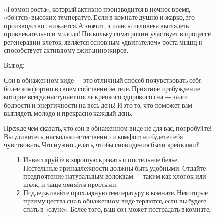
«Гормон роста», который активно производится в ночное время,
«боится» высоких температур. Если в комнате душно и жарко, его
производство снижается. А значит, и шансы человека выглядеть
привлекательно и молодо! Поскольку соматропин участвует в процессе
регенерации клеток, является основным «двигателем» роста мышц и
способствует активному сжиганию жиров.
Вывод:
Сон в обнаженном виде — это отличный способ почувствовать себя
более комфортно в своем собственном теле. Приятное пробуждение,
которое всегда наступает после крепкого здорового сна — залог
бодрости и энергичности на весь день! И это то, что поможет вам
выглядеть молодо и прекрасно каждый день.
Прежде чем сказать, что сон в обнаженном виде не для вас, попробуйте!
Вы удивитесь, насколько естественно и комфортно будете себя
чувствовать. Что нужно делать, чтобы сновидения были крепкими?
Инвестируйте в хорошую кровать и постельное белье.
Постельные принадлежности должны быть удобными. Отдайте
предпочтение натуральным волокнам — таким как хлопок или
шелк, и чаще меняйте простыни.
Поддерживайте прохладную температуру в комнате. Некоторые
преимущества сна в обнаженном виде теряются, если вы будете
спать в «сауне». Более того, ваш сон может пострадать в комнате,