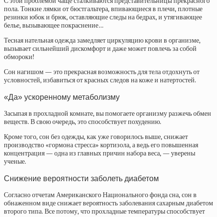
С этой проблемой чаще сталкиваются представительницы прекрасного
пола. Тонкие лямки от бюстгальтера, впивающиеся в плечи, плотные
резинки юбок и брюк, оставляющие следы на бедрах, и утягивающее
белье, вызывающее покраснение…
Тесная нательная одежда замедляет циркуляцию крови в организме,
вызывает сильнейший дискомфорт и даже может повлечь за собой
обмороки!
Сон нагишом — это прекрасная возможность для тела отдохнуть от
условностей, избавиться от красных следов на коже и натертостей.
«Да» ускоренному метаболизму
Засыпая в прохладной комнате, вы помогаете организму разжечь обмен
веществ. В свою очередь, это способствует похудению.
Кроме того, сон без одежды, как уже говорилось выше, снижает
производство «гормона стресса» кортизола, а ведь его повышенная
концентрация — одна из главных причин набора веса, — уверены
ученые.
Снижение вероятности заболеть диабетом
Согласно отчетам Американского Национального фонда сна, сон в
обнаженном виде снижает вероятность заболевания сахарным диабетом
второго типа. Все потому, что прохладные температуры способствует