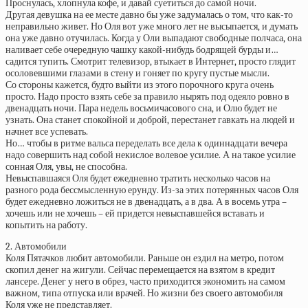
Проснулась, хлопнула кофе, и давай суетиться до самой ночи.
Другая девушка на ее месте давно бы уже задумалась о том, что как-то
неправильно живет. Но Оля вот уже много лет не высыпается, и думать
она уже давно отучилась. Когда у Оли выпадают свободные полчаса, она
наливает себе очередную чашку какой-нибудь бодрящей бурды и…
садится тупить. Смотрит телевизор, втыкает в Интернет, просто глядит
осоловевшими глазами в стену и гоняет по кругу пустые мысли.
Со стороны кажется, будто выйти из этого порочного круга очень
просто. Надо просто взять себе за правило нырять под одеяло ровно в
двенадцать ночи. Пара недель восьмичасового сна, и Олю будет не
узнать. Она станет спокойной и доброй, перестанет гавкать на людей и
начнет все успевать.
Но… чтобы в ритме вальса переделать все дела к одиннадцати вечера
надо совершить над собой некислое волевое усилие. А на такое усилие
сонная Оля, увы, не способна.
Невыспавшаяся Оля будет ежедневно тратить несколько часов на
разного рода бессмысленную ерунду. Из-за этих потерянных часов Оля
будет ежедневно ложиться не в двенадцать, а в два. А в восемь утра –
хочешь или не хочешь – ей придется невыспавшейся вставать и
копытить на работу.
2. Автомобили
Коля Пятачков любит автомобили. Раньше он ездил на метро, потом
скопил денег на жигули. Сейчас перемещается на взятом в кредит
лансере. Денег у него в обрез, часто приходится экономить на самом
важном, типа отпуска или врачей. Но жизни без своего автомобиля
Коля уже не представляет.