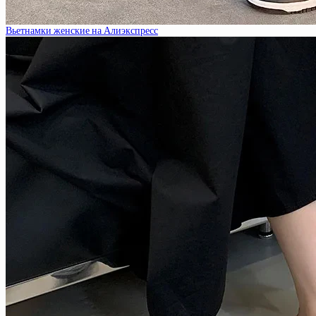
Вьетнамки женские на Алиэкспресс