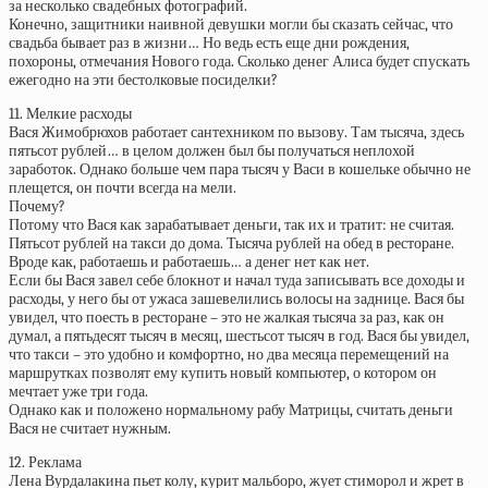
за несколько свадебных фотографий.
Конечно, защитники наивной девушки могли бы сказать сейчас, что
свадьба бывает раз в жизни… Но ведь есть еще дни рождения,
похороны, отмечания Нового года. Сколько денег Алиса будет спускать
ежегодно на эти бестолковые посиделки?
11. Мелкие расходы
Вася Жимобрюхов работает сантехником по вызову. Там тысяча, здесь
пятьсот рублей… в целом должен был бы получаться неплохой
заработок. Однако больше чем пара тысяч у Васи в кошельке обычно не
плещется, он почти всегда на мели.
Почему?
Потому что Вася как зарабатывает деньги, так их и тратит: не считая.
Пятьсот рублей на такси до дома. Тысяча рублей на обед в ресторане.
Вроде как, работаешь и работаешь… а денег нет как нет.
Если бы Вася завел себе блокнот и начал туда записывать все доходы и
расходы, у него бы от ужаса зашевелились волосы на заднице. Вася бы
увидел, что поесть в ресторане – это не жалкая тысяча за раз, как он
думал, а пятьдесят тысяч в месяц, шестьсот тысяч в год. Вася бы увидел,
что такси – это удобно и комфортно, но два месяца перемещений на
маршрутках позволят ему купить новый компьютер, о котором он
мечтает уже три года.
Однако как и положено нормальному рабу Матрицы, считать деньги
Вася не считает нужным.
12. Реклама
Лена Вурдалакина пьет колу, курит мальборо, жует стиморол и жрет в