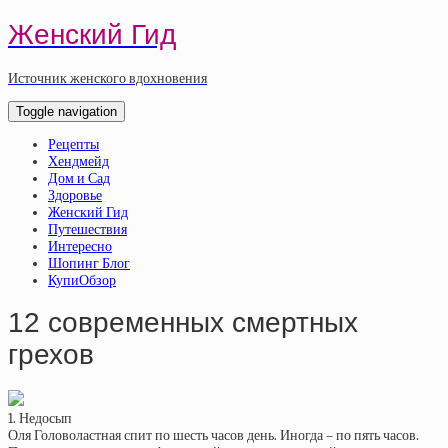
Женский Гид
Источник женского вдохновения
Toggle navigation
Рецепты
Хендмейд
Дом и Сад
Здоровье
Женский Гид
Путешествия
Интересно
Шопинг Блог
КупиОбзор
12 современных смертных
грехов
1. Недосып
Оля Головоластная спит по шесть часов день. Иногда – по пять часов.