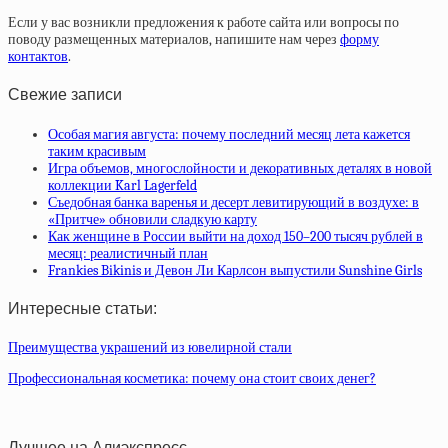
Если у вас возникли предложения к работе сайта или вопросы по
поводу размещенных материалов, напишите нам через
форму
контактов
.
Свежие записи
Особая магия августа: почему последний месяц лета кажется
таким красивым
Игра объемов, многослойности и декоративных деталях в новой
коллекции Karl Lagerfeld
Съедобная банка варенья и десерт левитирующий в воздухе: в
«Притче» обновили сладкую карту
Как женщине в России выйти на доход 150–200 тысяч рублей в
месяц: реалистичный план
Frankies Bikinis и Девон Ли Карлсон выпустили Sunshine Girls
Интересные статьи:
Преимущества украшений из ювелирной стали
Профессиональная косметика: почему она стоит своих денег?
Лучшее на Алиэкспресс