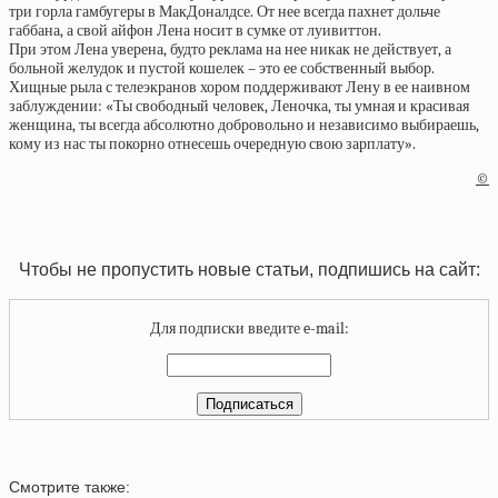
три горла гамбугеры в МакДоналдсе. От нее всегда пахнет дольче
габбана, а свой айфон Лена носит в сумке от луивиттон.
При этом Лена уверена, будто реклама на нее никак не действует, а
больной желудок и пустой кошелек – это ее собственный выбор.
Хищные рыла с телеэкранов хором поддерживают Лену в ее наивном
заблуждении: «Ты свободный человек, Леночка, ты умная и красивая
женщина, ты всегда абсолютно добровольно и независимо выбираешь,
кому из нас ты покорно отнесешь очередную свою зарплату».
©
Чтобы не пропустить новые статьи, подпишись на сайт:
Для подписки введите e-mail:
Смотрите также: