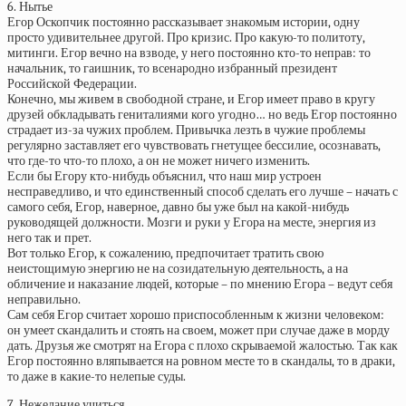
6. Нытье
Егор Оскопчик постоянно рассказывает знакомым истории, одну
просто удивительнее другой. Про кризис. Про какую-то политоту,
митинги. Егор вечно на взводе, у него постоянно кто-то неправ: то
начальник, то гаишник, то всенародно избранный президент
Российской Федерации.
Конечно, мы живем в свободной стране, и Егор имеет право в кругу
друзей обкладывать гениталиями кого угодно… но ведь Егор постоянно
страдает из-за чужих проблем. Привычка лезть в чужие проблемы
регулярно заставляет его чувствовать гнетущее бессилие, осознавать,
что где-то что-то плохо, а он не может ничего изменить.
Если бы Егору кто-нибудь объяснил, что наш мир устроен
несправедливо, и что единственный способ сделать его лучше – начать с
самого себя, Егор, наверное, давно бы уже был на какой-нибудь
руководящей должности. Мозги и руки у Егора на месте, энергия из
него так и прет.
Вот только Егор, к сожалению, предпочитает тратить свою
неистощимую энергию не на созидательную деятельность, а на
обличение и наказание людей, которые – по мнению Егора – ведут себя
неправильно.
Сам себя Егор считает хорошо приспособленным к жизни человеком:
он умеет скандалить и стоять на своем, может при случае даже в морду
дать. Друзья же смотрят на Егора с плохо скрываемой жалостью. Так как
Егор постоянно вляпывается на ровном месте то в скандалы, то в драки,
то даже в какие-то нелепые суды.
7. Нежелание учиться