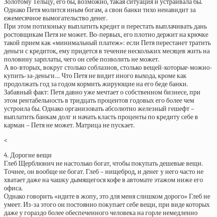
Золотому Тельцу, его бы, возможно, такая ситуация и устраивала бы.
Однако Петя молится иным богам, а свои банки тихо ненавидит за
ежемесячное вымогательство денег.
При этом потихоньку выплатить кредит и перестать выплачивать дань
ростовщикам Петя не может. Во-первых, его плотно держит на крючке
такой прием как «минимальный платеж»: если Петя перестанет тратить
деньги с кредиток, ему придется в течение нескольких месяцев жить на
половину зарплаты, чего он себе позволить не может.
А во-вторых, вокруг столько соблазнов, столько вещей-которые-можно-
купить-за-деньги… Что Петя не видит иного выхода, кроме как
продолжать год за годом кормить жирующие на его беде банки.
Забавный факт: Петя давно уже мечтает о собственном бизнесе, при
этом рентабельность в тридцать процентов годовых его более чем
устроила бы. Однако организовать абсолютно железный гешефт –
выплатить банкам долг и начать класть проценты по кредиту себе в
карман – Петя не может. Матрица не пускает.
<
4. Дорогие вещи
Глеб Щерблюнич не настолько богат, чтобы покупать дешевые вещи.
Точнее, он вообще не богат. Глеб – нищеброд, и денег у него часто не
хватает даже на чашку дымящегося кофе в автомате этажом ниже его
офиса.
Однако говорить «идите в жопу, это для меня слишком дорого» Глеб не
умеет. Из-за этого он постоянно покупает себе вещи, при виде которых
даже у гораздо более обеспеченного человека на горле немедленно