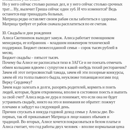
Но у него сейчас столько разных дел, и у него сейчас столько срочных
трат… Ну, вылечит Гриша сейчас один зуб. И что изменится? Ведь
останется еще тринадцать больных.
Матрица редко оставляет своим рабам силы заботиться о здоровье.
Матрица требует от рабов сначала расплатиться по ее счетам.
10. Свадьбы и дни рождения
Алиса Скотиненок выходит замуж. Алиса работает помощником
менеджера, ее избранник – младшим инженером технической
поддержки. Бюджет свежесозданной семьи – сорок тысяч рублей в
месяц.
Бюджет свадьбы – пятьсот тысяч.
Почему бы Алисе не расписаться тихо в ЗАГСе и не поехать отмечать
обмен кольцами вдвоем с супругом в какой-нибудь тихий ресторанчик?
Зачем ей этот петросянистый тамада, зачем ей эти позорные конкурсы,
зачем ей эта толпа пьяного быдла, неуклюже топающая ногами под
Верку Сердючку?
Зачем надо залезать в долги, разорять родителей, кормить и поить
людей, которые, будем откровенны, вполне в состоянии поесть и выпить
за свой счет? Алиса ведь не дура и понимает, что если она не будет
устраивать свадьбу, никто на это и внимания не обратит: пожмут
плечами и забудут на следующий день.
Причин спускать в никуда годовой доход семьи у Алисы две. Во-
первых, так ей приказывает Матрица в лице наших обычаев и
традиций. Во-вторых, Алисе хочется покрасоваться в белом платье и
Алиса считает, что год работы двух человек – вполне нормальная цена