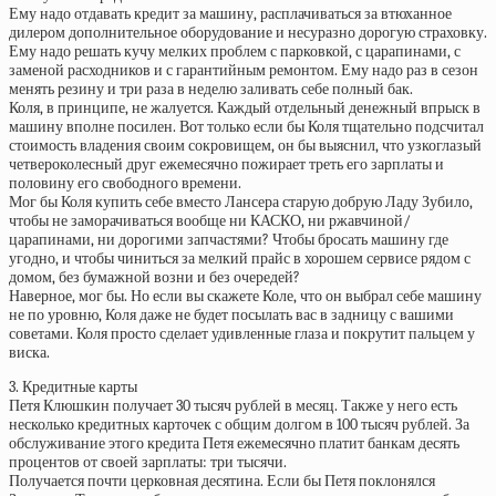
Ему надо отдавать кредит за машину, расплачиваться за втюханное
дилером дополнительное оборудование и несуразно дорогую страховку.
Ему надо решать кучу мелких проблем с парковкой, с царапинами, с
заменой расходников и с гарантийным ремонтом. Ему надо раз в сезон
менять резину и три раза в неделю заливать себе полный бак.
Коля, в принципе, не жалуется. Каждый отдельный денежный впрыск в
машину вполне посилен. Вот только если бы Коля тщательно подсчитал
стоимость владения своим сокровищем, он бы выяснил, что узкоглазый
четвероколесный друг ежемесячно пожирает треть его зарплаты и
половину его свободного времени.
Мог бы Коля купить себе вместо Лансера старую добрую Ладу Зубило,
чтобы не заморачиваться вообще ни КАСКО, ни ржавчиной/
царапинами, ни дорогими запчастями? Чтобы бросать машину где
угодно, и чтобы чиниться за мелкий прайс в хорошем сервисе рядом с
домом, без бумажной возни и без очередей?
Наверное, мог бы. Но если вы скажете Коле, что он выбрал себе машину
не по уровню, Коля даже не будет посылать вас в задницу с вашими
советами. Коля просто сделает удивленные глаза и покрутит пальцем у
виска.
3. Кредитные карты
Петя Клюшкин получает 30 тысяч рублей в месяц. Также у него есть
несколько кредитных карточек с общим долгом в 100 тысяч рублей. За
обслуживание этого кредита Петя ежемесячно платит банкам десять
процентов от своей зарплаты: три тысячи.
Получается почти церковная десятина. Если бы Петя поклонялся