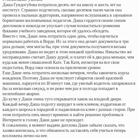
Даша Гундогубова потратила десять лет на школу и шесть лет на
институт. Страшно подсчитать, сколько десятков тысяч часов она
провела в пыльных аудиториях, напряженно вслушиваясь в заунывное
бормотание косноязычных педагогов. Даша гордится своим синим
дипломом и никогда не упускает случая похвастаться громкими
буквами учебного заведения, которое ей удалось обсидеть.
Вместе с тем, Даше лень потратить один день, чтобы научиться
нормально работать в Ворде. Из-за этого она делает документы в три
раза дольше, чем могла бы, при этом документы получаются весьма
уродливыми. Даша не видит в этом никакой проблемы. Начальство же
несправедливо считает Дашу дурой, и платит ей в два раза меньше, чем
куда как менее смышленой Кате. Так Катя, несмотря на все свои
недостатки, Ворд таки освоила на приличном уровне.
Еще Даше лень потратить несколько вечеров, чтобы закончить курсы
вождения. Поэтому Даша не чувствует габаритов своей красивой
машинки, паркуется по 10 минут там, где умелый водитель запарковался
бы за несколько секунд, и не реже чем раз в полгода попадает в
нелепейшие аварии.
До кучи у Даши очень туго открывается замок на входной двери.
Каждый вечер Даша подолгу шерудит в нем ключом, вздрагивая от
каждого шороха в парадной и надавливая на ключ с разных сторон. При
этом потратить пять минут времени и найти решение проблемы в
Интернете в голову Даше даже не приходит.
К сожалению, в момент выдачи диплома Даше забыли сказать, что
халява кончилась, и что обязанность заставлять себя учиться теперь
возложена лично на нее.