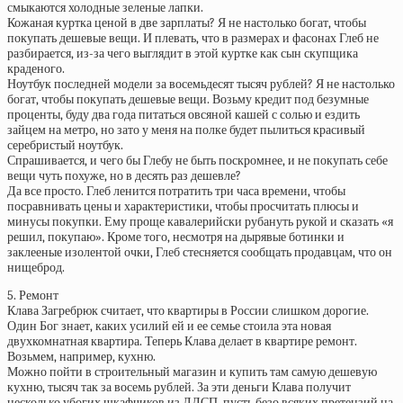
смыкаются холодные зеленые лапки.
Кожаная куртка ценой в две зарплаты? Я не настолько богат, чтобы
покупать дешевые вещи. И плевать, что в размерах и фасонах Глеб не
разбирается, из-за чего выглядит в этой куртке как сын скупщика
краденого.
Ноутбук последней модели за восемьдесят тысяч рублей? Я не настолько
богат, чтобы покупать дешевые вещи. Возьму кредит под безумные
проценты, буду два года питаться овсяной кашей с солью и ездить
зайцем на метро, но зато у меня на полке будет пылиться красивый
серебристый ноутбук.
Спрашивается, и чего бы Глебу не быть поскромнее, и не покупать себе
вещи чуть похуже, но в десять раз дешевле?
Да все просто. Глеб ленится потратить три часа времени, чтобы
посравнивать цены и характеристики, чтобы просчитать плюсы и
минусы покупки. Ему проще кавалерийски рубануть рукой и сказать «я
решил, покупаю». Кроме того, несмотря на дырявые ботинки и
заклееные изолентой очки, Глеб стесняется сообщать продавцам, что он
нищеброд.
5. Ремонт
Клава Загребрюк считает, что квартиры в России слишком дорогие.
Один Бог знает, каких усилий ей и ее семье стоила эта новая
двухкомнатная квартира. Теперь Клава делает в квартире ремонт.
Возьмем, например, кухню.
Можно пойти в строительный магазин и купить там самую дешевую
кухню, тысяч так за восемь рублей. За эти деньги Клава получит
несколько убогих шкафчиков из ЛДСП, пусть безо всяких претензий на