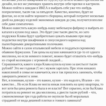
дизайн, но все же умеющих хранить внутри себя тарелки и кастрюли.
Можно пойти к шведам в ИКЕА и выбрать себе уже что-нибудь
поприличнее, тысяч так за пятьдесят. Качество, конечно, будет не
фонтан, но если найти хорошего сборщика, который потратит несколько
дней на доводку изделий экономных шведов до ума, получится вполне
себе даже симпатично.
Можно навестить какую-нибудь нашу мебельную фабрику и выбрать из
каталога кухню под заказ. Это будет уже тысяч двести, но зато
подружки Клавы будут одобрительно цокать языками при виде
подсветки внутри шкафчиков и синусоидного карниза над
пылесборными декоративными полочками.
Можно зайти в салон итальянской мебели и поддаться скромному
обаянию буржуазии. Там цены на кухни начинаются где-то от одного
миллиона, но если немного повезет, можно будет отхватить что-нибудь
из старой коллекции с огромной скидкой…
Спрашивается, какого хлора Клава купила кухню за шестьсот тысяч
рублей? Это же годовая (!) ее с мужем зарплата. При этом никаких
накоплений в семье не намечается, им и так пришлось занимать, чтобы
завершить ремонт к зиме.
Нет, я понимаю, кухня – это важно, кухня – это надолго, Италия – это
качество… Но если Клава не могла никак повлиять на цену квартиры, то
вот хотя бы цена ремонта была в ее власти? Вот серьезно, если бы Клава
потратила на ремонт не два миллиона, а двести тысяч рублей – что,
сэкономленные три года работы не окупили бы ей моральных
страданий от вида дешевой плитки и тонкого ламината?