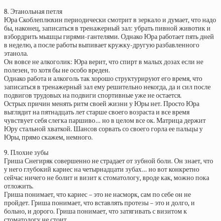
8. Этанольная петля
Юра Скоблеплюхин периодически смотрит в зеркало и думает, что надо
бы, наконец, записаться в тренажерный зал: убрать пивной животик и
взбордрить мышцы гирями-гантелями. Однако Юра работает пять дней
в неделю, а после работы выпивает кружку-другую разбавленного
этанола.
Он вовсе не алкоголик: Юра верит, что спирт в малых дозах если не
полезен, то хотя бы не особо вреден.
Однако работа и алкоголь так хорошо структурируют его время, что
записаться в тренажерный зал ему решительно некогда, да и сил после
подвигов трудовых на подвиги спортивные уже не остается.
Острых причин менять ритм своей жизни у Юры нет. Просто Юра
выглядит на пятнадцать лет старше своего возраста и все время
чувствует себя слегка паршиво… но в целом все ок. Матрица держит
Юру стальной хваткой. Шансов сорвать со своего горла ее пальцы у
Юры, прямо скажем, немного.
9. Плохие зубы
Гриша Снегиряк совершенно не страдает от зубной боли. Он знает, что
у него глубокий кариес на четырнадцати зубах… но вот конкретно
сейчас ничего не болит и визит к стоматологу, вроде как, можно пока
отложить.
Гриша понимает, что кариес – это не насморк, сам по себе он не
пройдет. Гриша понимает, что вставлять протезы – это и долго, и
больно, и дорого. Гриша понимает, что затягивать с визитом к
стоматологу не стоит.