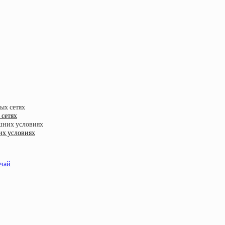
 сетях
их условиях
учай