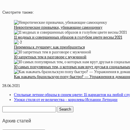
Смотрите также:
Невротические привычки, убивающие самооценку
11 модных и совершенных образов в голубом цвете весны 2021
Перемены к лучшему: как преобразиться
10 запретных тем в разговоре с мужчиной
10 самых популярных тем, о которых нам врут друзья в социальных
Как накачать бразильскую попу быстро? — Упражнения в домашн
28.06.2021
Стильные летние образы в синем цвете: 15 вариантов на любой сл
Уроки стиля от ее величества – королевы Испании Летиции
Архив статей