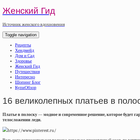
Женский Гид
Источник женского вдохновения
Toggle navigation
Рецепты
Хендмейд
Дом и Сад
Здоровье
Женский Гид
Путешествия
Интересно
Шопинг Блог
КупиОбзор
16 великолепных платьев в полос
Платье в полоску — модное и современное решение, которое будет га
телосложении леди.
https://www.pinterest.ru/