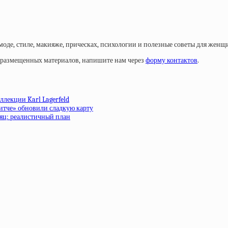
моде, стиле, макияже, прическах, психологии и полезные советы для женщ
у размещенных материалов, напишите нам через
форму контактов
.
ллекции Karl Lagerfeld
ритче» обновили сладкую карту
сяц: реалистичный план