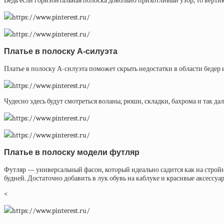
Ведь если горизонтальная полоска довольно прихотливый узор, то верти
https://www.pinterest.ru/
https://www.pinterest.ru/
Платье в полоску А-силуэта
Платье в полоску А-силуэта поможет скрыть недостатки в области беде
https://www.pinterest.ru/
Чудесно здесь будут смотреться воланы, рюши, складки, бахрома и так дал
https://www.pinterest.ru/
https://www.pinterest.ru/
Платье в полоску модели футляр
Футляр — универсальный фасон, который идеально садится как на строй
будней. Достаточно добавить в лук обувь на каблуке и красивые аксессуа
<
https://www.pinterest.ru/