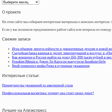
Архив
статей
О проекте
На этом сайте мы собираем интересные материалы о женских интересах: 
Если у вас возникли предложения к работе сайта или вопросы по повод
Свежие записи
Игра объемов, многослойности и декоративных деталях в новой ко
Съедобная банка варенья и десерт левитирующий в воздухе: в «П
Как женщине в России выйти на доход 150–200 тысяч рублей в ме
Frankies Bikinis и Девон Ли Карлсон выпустили Sunshine Girls
Fendi превратил мифы Рима в кутюрные украшения
Интересные статьи:
Преимущества украшений из ювелирной стали
Профессиональная косметика: почему она стоит своих денег?
Лучшее на Алиэкспресс