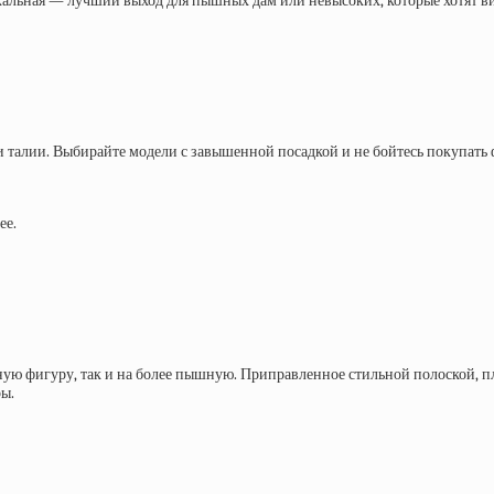
кальная — лучший выход для пышных дам или невысоких, которые хотят ви
р и талии. Выбирайте модели с завышенной посадкой и не бойтесь покупат
ее.
ную фигуру, так и на более пышную. Приправленное стильной полоской, 
ры.