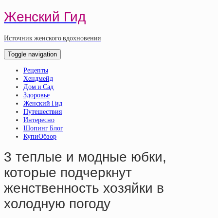
Женский Гид
Источник женского вдохновения
Toggle navigation
Рецепты
Хендмейд
Дом и Сад
Здоровье
Женский Гид
Путешествия
Интересно
Шопинг Блог
КупиОбзор
3 теплые и модные юбки,
которые подчеркнут
женственность хозяйки в
холодную погоду