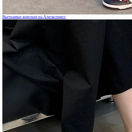
Вьетнамки женские на Алиэкспресс