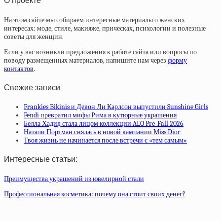
О проекте
На этом сайте мы собираем интересные материалы о женских
интересах: моде, стиле, макияже, прическах, психологии и полезные
советы для женщин.
Если у вас возникли предложения к работе сайта или вопросы по
поводу размещенных материалов, напишите нам через
форму
контактов
.
Свежие записи
Frankies Bikinis и Девон Ли Карлсон выпустили Sunshine Girls
Fendi превратил мифы Рима в кутюрные украшения
Белла Хадид стала лицом коллекции ALO Pre-Fall 2026
Натали Портман снялась в новой кампании Miss Dior
Твоя жизнь не начинается после встречи с «тем самым»
Интересные статьи:
Преимущества украшений из ювелирной стали
Профессиональная косметика: почему она стоит своих денег?