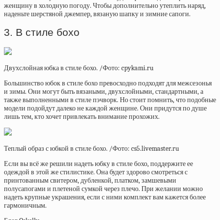
женщину в холодную погоду. Чтобы дополнительно утеплить наряд,
наденьте шерстяной джемпер, вязаную шапку и зимние сапоги.
3. В стиле бохо
Двухслойная юбка в стиле бохо. /Фото: cpykami.ru
Большинство юбок в стиле бохо превосходно подходят для межсезонья
и зимы. Они могут быть вязаными, двухслойными, стандартными, а
также выполненными в стиле пэчворк. Но стоит помнить, что подобные
модели подойдут далеко не каждой женщине. Они придутся по душе
лишь тем, кто хочет привлекать внимание прохожих.
Теплый образ с юбкой в стиле бохо. /Фото: cs5.livemaster.ru
Если вы всё же решили надеть юбку в стиле бохо, поддержите ее
одеждой в этой же стилистике. Она будет здорово смотреться с
принтованным свитером, дубленкой, платком, замшевыми
полусапогами и плетеной сумкой через плечо. При желании можно
надеть крупные украшения, если с ними комплект вам кажется более
гармоничным.