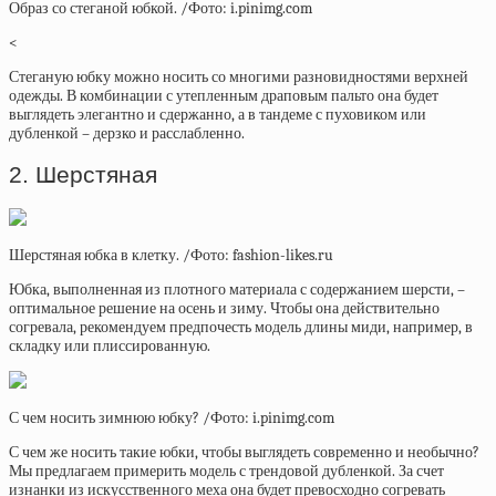
Образ со стеганой юбкой. /Фото: i.pinimg.com
<
Стеганую юбку можно носить со многими разновидностями верхней
одежды. В комбинации с утепленным драповым пальто она будет
выглядеть элегантно и сдержанно, а в тандеме с пуховиком или
дубленкой – дерзко и расслабленно.
2. Шерстяная
Шерстяная юбка в клетку. /Фото: fashion-likes.ru
Юбка, выполненная из плотного материала с содержанием шерсти, –
оптимальное решение на осень и зиму. Чтобы она действительно
согревала, рекомендуем предпочесть модель длины миди, например, в
складку или плиссированную.
С чем носить зимнюю юбку? /Фото: i.pinimg.com
С чем же носить такие юбки, чтобы выглядеть современно и необычно?
Мы предлагаем примерить модель с трендовой дубленкой. За счет
изнанки из искусственного меха она будет превосходно согревать