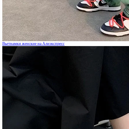
Вьетнамки женские на Алиэкспресс