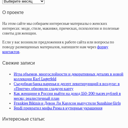
Архив
статей
О проекте
На этом сайте мы собираем интересные материалы о женских
интересах: моде, стиле, макияже, прическах, психологии и полезные
советы для женщин.
Если у вас возникли предложения к работе сайта или вопросы по
поводу размещенных материалов, напишите нам через
форму
контактов
.
Свежие записи
Игра объемов, многослойности и декоративных деталях в новой
коллекции Karl Lagerfeld
Съедобная банка варенья и десерт левитирующий в воздухе: в
«Притче» обновили сладкую карту
Как женщине в России выйти на доход 150–200 тысяч рублей в
месяц: реалистичный план
Frankies Bikinis и Девон Ли Карлсон выпустили Sunshine Girls
Fendi превратил мифы Рима в кутюрные украшения
Интересные статьи: