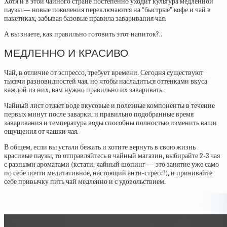
Хотя и в этой чайного стране постепенно уходит культура медленной
паузы — новые поколения переключаются на “быстрые” кофе и чай в
пакетиках, забывая базовые правила заваривания чая.
А вы знаете, как правильно готовить этот напиток?..
МЕДЛЕННО И КРАСИВО
Чай, в отличие от эспрессо, требует времени. Сегодня существуют
тысячи разновидностей чая, но чтобы насладиться оттенками вкуса
каждой из них, вам нужно правильно их заваривать.
Чайный лист отдает воде вкусовые и полезные компоненты в течение
первых минут после заварки, и правильно подобранные время
заваривания и температура воды способны полностью изменить ваши
ощущения от чашки чая.
В общем, если вы устали бежать и хотите вернуть в свою жизнь
красивые паузы, то отправляйтесь в чайный магазин, выбирайте 2-3 чая
с разными ароматами (кстати, чайный шопинг — это занятие уже само
по себе почти медитативное, настоящий анти-стресс!), и прививайте
себе привычку пить чай медленно и с удовольствием.