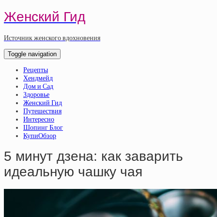
Женский Гид
Источник женского вдохновения
Toggle navigation
Рецепты
Хендмейд
Дом и Сад
Здоровье
Женский Гид
Путешествия
Интересно
Шопинг Блог
КупиОбзор
5 минут дзена: как заварить
идеальную чашку чая