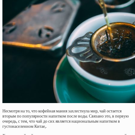
Несмотря на то, что кофейная мания захлестнула мир, чай остается
вторым по популярности напитком после воды. Связано это, в первую
очередь, с тем, что чай до сих является национальным напитком в
густонаселенном Китае,.