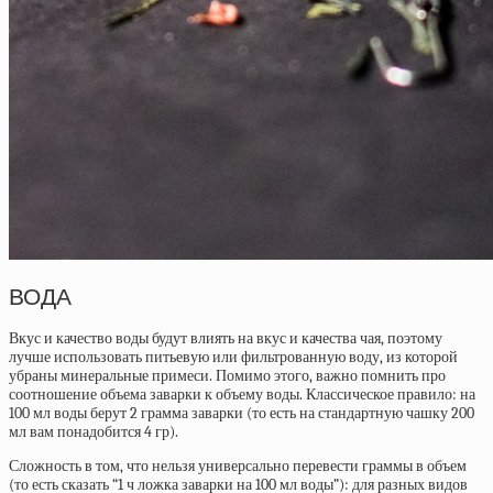
ВОДА
Вкус и качество воды будут влиять на вкус и качества чая, поэтому
лучше использовать питьевую или фильтрованную воду, из которой
убраны минеральные примеси. Помимо этого, важно помнить про
соотношение объема заварки к объему воды. Классическое правило: на
100 мл воды берут 2 грамма заварки (то есть на стандартную чашку 200
мл вам понадобится 4 гр).
Сложность в том, что нельзя универсально перевести граммы в объем
(то есть сказать “1 ч ложка заварки на 100 мл воды”): для разных видов