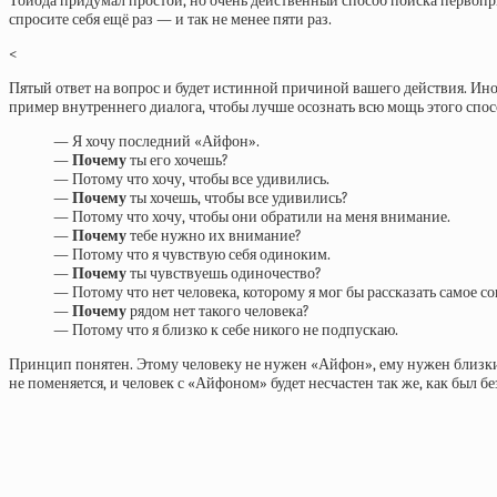
Тойода придумал простой, но очень действенный способ поиска первоприч
спросите себя ещё раз — и так не менее пяти раз.
<
Пятый ответ на вопрос и будет истинной причиной вашего действия. Иногд
пример внутреннего диалога, чтобы лучше осознать всю мощь этого спос
— Я хочу последний «Айфон».
—
Почему
ты его хочешь?
— Потому что хочу, чтобы все удивились.
—
Почему
ты хочешь, чтобы все удивились?
— Потому что хочу, чтобы они обратили на меня внимание.
—
Почему
тебе нужно их внимание?
— Потому что я чувствую себя одиноким.
—
Почему
ты чувствуешь одиночество?
— Потому что нет человека, которому я мог бы рассказать самое с
—
Почему
рядом нет такого человека?
— Потому что я близко к себе никого не подпускаю.
Принцип понятен. Этому человеку не нужен «Айфон», ему нужен близкий 
не поменяется, и человек с «Айфоном» будет несчастен так же, как был 