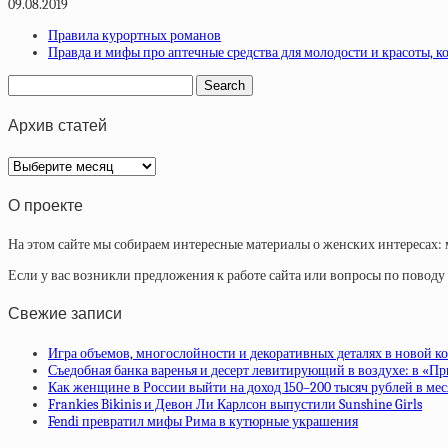
09.08.2019
Правила курортных романов
Правда и мифы про аптечные средства для молодости и красоты, 
Архив статей
Архив
статей
О проекте
На этом сайте мы собираем интересные материалы о женских интересах: 
Если у вас возникли предложения к работе сайта или вопросы по повод
Свежие записи
Игра объемов, многослойности и декоративных деталях в новой ко
Съедобная банка варенья и десерт левитирующий в воздухе: в «П
Как женщине в России выйти на доход 150–200 тысяч рублей в ме
Frankies Bikinis и Девон Ли Карлсон выпустили Sunshine Girls
Fendi превратил мифы Рима в кутюрные украшения