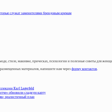
которые служат заменителями брендовым кремам
моде, стиле, макияже, прическах, психологии и полезные советы для женщ
у размещенных материалов, напишите нам через
форму контактов
.
ллекции Karl Lagerfeld
ритче» обновили сладкую карту
сяц: реалистичный план