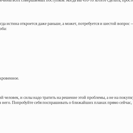
ины всех совершаемых поступков. Когда вы что-то хотите сделать, просто 
а истина откроется даже раньше, а может, потребуется и шестой вопрос — в
оба:
окровенное.
человек, и силы надо тратить на решение этой проблемы, а не на покупк
без него. Попробуйте себя поспрашивать о ближайших планах прямо сейчас,