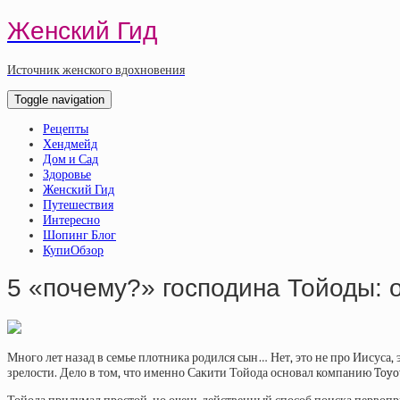
Женский Гид
Источник женского вдохновения
Toggle navigation
Рецепты
Хендмейд
Дом и Сад
Здоровье
Женский Гид
Путешествия
Интересно
Шопинг Блог
КупиОбзор
5 «почему?» господина Тойоды: 
Много лет назад в семье плотника родился сын… Нет, это не про Иисуса, э
зрелости. Дело в том, что именно Сакити Тойода основал компанию Toyot