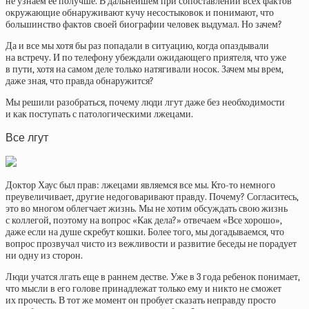
не узнаем ее получше. В дальнейшем при сопоставлении всех фактов
окружающие обнаруживают кучу несостыковок и понимают, что
большинство фактов своей биографии человек выдумал. Но зачем?
Да и все мы хотя бы раз попадали в ситуацию, когда опаздывали
на встречу. И по телефону убеждали ожидающего приятеля, что уже
в пути, хотя на самом деле только натягивали носок. Зачем мы врем,
даже зная, что правда обнаружится?
Мы решили разобраться, почему люди лгут даже без необходимости
и как поступать с патологическими лжецами.
Все лгут
Доктор Хаус был прав: лжецами являемся все мы. Кто-то немного
преувеличивает, другие недоговаривают правду. Почему? Согласитесь,
это во многом облегчает жизнь. Мы не хотим обсуждать свою жизнь
с коллегой, поэтому на вопрос «Как дела?» отвечаем «Все хорошо»,
даже если на душе скребут кошки. Более того, мы догадываемся, что
вопрос прозвучал чисто из вежливости и развитие беседы не порадует
ни одну из сторон.
Люди учатся лгать еще в раннем дестве. Уже в 3 года ребенок понимает,
что мысли в его голове принадлежат только ему и никто не сможет
их прочесть. В тот же момент он пробует сказать неправду просто