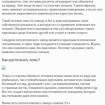
сталкивается с тем, что мама ругается, игнорирует или обижается
на правду. Зато когда он врет, то получает похвалу. Таким образом,
ложь начинает ассоциироваться с правильным поведением, а после этот
механизм закрепляется и переносится во взрослую жизнь.
Такой человек лжет по поводу и без и даже выстраивает свою
собственную реальность, в которую его со временем затягивает все
сильнее. Обиднее всего оказывается тем, кто обнаруживает такого
персонажа среди близких друзей или узнает в своем супруге.
Синдром патологического лжеца является серьезным психическим
отклонением, и такие люди нуждаются в помощи специалиста. Ждать,
что они изменятся сами, бессмысленно. Поэтому так важно уметь
выявлять патологических лжецов.
Как распознать ложь?
Ложь со стороны обычного человека можно вычислить по ряду как
вербальных, так и невербальных признаков, которые всем знакомы:
бегающий взгляд, дрожащий голос, застывшая мимика, скупые
и странные жесты, учащенное дыхание, изменение тембра речи и др.
Все это создает впечатление неестественности поведения, которую
мы считываем даже неосознанно.
Вычислить патологического лжеца сложнее. Его