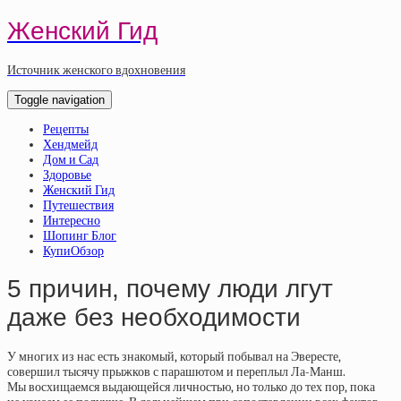
Женский Гид
Источник женского вдохновения
Toggle navigation
Рецепты
Хендмейд
Дом и Сад
Здоровье
Женский Гид
Путешествия
Интересно
Шопинг Блог
КупиОбзор
5 причин, почему люди лгут
даже без необходимости
У многих из нас есть знакомый, который побывал на Эвересте,
совершил тысячу прыжков с парашютом и переплыл Ла-Манш.
Мы восхищаемся выдающейся личностью, но только до тех пор, пока