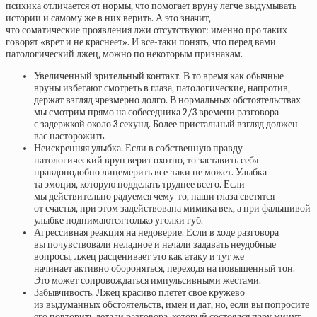
психика отличается от нормы, что помогает вруну легче выдумывать
истории и самому же в них верить. А это значит,
что соматические проявления лжи отсутствуют: именно про таких
говорят «врет и не краснеет». И все-таки понять, что перед вами
патологический лжец, можно по некоторым признакам.
Увеличенный зрительный контакт. В то время как обычные
вруны избегают смотреть в глаза, патологические, напротив,
держат взгляд чрезмерно долго. В нормальных обстоятельствах
мы смотрим прямо на собеседника 2/3 времени разговора
с задержкой около 3 секунд. Более пристальный взгляд должен
вас насторожить.
Неискренняя улыбка. Если в собственную правду
патологический врун верит охотно, то заставить себя
правдоподобно лицемерить все-таки не может. Улыбка —
та эмоция, которую подделать труднее всего. Если
мы действительно радуемся чему-то, наши глаза светятся
от счастья, при этом задействована мимика век, а при фальшивой
улыбке поднимаются только уголки губ.
Агрессивная реакция на недоверие. Если в ходе разговора
вы почувствовали неладное и начали задавать неудобные
вопросы, лжец расценивает это как атаку и тут же
начинает активно обороняться, переходя на повышенный тон.
Это может сопровождаться импульсивными жестами.
Забывчивость. Лжец красиво плетет свое кружево
из выдуманных обстоятельств, имен и дат, но, если вы попросите
его повторить детали разговора, который состоялся пару минут