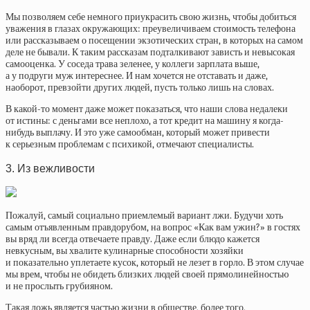
Мы позволяем себе немного приукрасить свою жизнь, чтобы добиться
уважения в глазах окружающих: преувеличиваем стоимость телефона
или рассказываем о посещении экзотических стран, в которых на самом
деле не бывали. К таким рассказам подталкивают зависть и невысокая
самооценка. У соседа трава зеленее, у коллеги зарплата выше,
а у подруги муж интереснее. И нам хочется не отставать и даже,
наоборот, превзойти других людей, пусть только лишь на словах.
В какой-то момент даже может показаться, что наши слова недалеки
от истины: с деньгами все неплохо, а тот кредит на машину я когда-
нибудь выплачу. И это уже самообман, который может привести
к серьезным проблемам с психикой, отмечают специалисты.
3. Из вежливости
Пожалуй, самый социально приемлемый вариант лжи. Будучи хоть
самым отъявленным правдорубом, на вопрос «Как вам ужин?» в гостях
вы вряд ли всегда отвечаете правду. Даже если блюдо кажется
невкусным, вы хвалите кулинарные способности хозяйки
и показательно уплетаете кусок, который не лезет в горло. В этом случае
мы врем, чтобы не обидеть близких людей своей прямолинейностью
и не прослыть грубияном.
Такая ложь является частью жизни в обществе, более того,