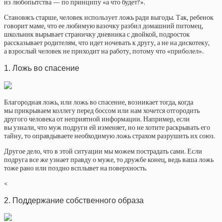
из любопытства — по принципу «а что будет?».
Становясь старше, человек использует ложь ради выгоды. Так, ребенок
говорит маме, что ее любимую вазочку разбил домашний питомец,
школьник вырывает страничку дневника с двойкой, подросток
рассказывает родителям, что идет ночевать к другу, а не на дискотеку,
а взрослый человек не приходит на работу, потому что «приболел».
1. Ложь во спасение
Благородная ложь, или ложь во спасение, возникает тогда, когда
мы прикрываем коллегу перед боссом или нам хочется отгородить
другого человека от неприятной информации. Например, если
вы узнали, что муж подруги ей изменяет, но не хотите раскрывать его
тайну, то оправдываете необходимую ложь страхом разрушить их союз.
Другое дело, что в этой ситуации мы можем пострадать сами. Если
подруга все же узнает правду о муже, то дружбе конец, ведь ваша ложь
тоже рано или поздно всплывет на поверхность.
<
2. Поддержание собственного образа