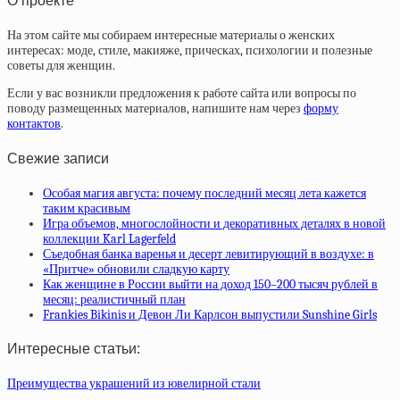
О проекте
На этом сайте мы собираем интересные материалы о женских
интересах: моде, стиле, макияже, прическах, психологии и полезные
советы для женщин.
Если у вас возникли предложения к работе сайта или вопросы по
поводу размещенных материалов, напишите нам через
форму
контактов
.
Свежие записи
Особая магия августа: почему последний месяц лета кажется
таким красивым
Игра объемов, многослойности и декоративных деталях в новой
коллекции Karl Lagerfeld
Съедобная банка варенья и десерт левитирующий в воздухе: в
«Притче» обновили сладкую карту
Как женщине в России выйти на доход 150–200 тысяч рублей в
месяц: реалистичный план
Frankies Bikinis и Девон Ли Карлсон выпустили Sunshine Girls
Интересные статьи:
Преимущества украшений из ювелирной стали