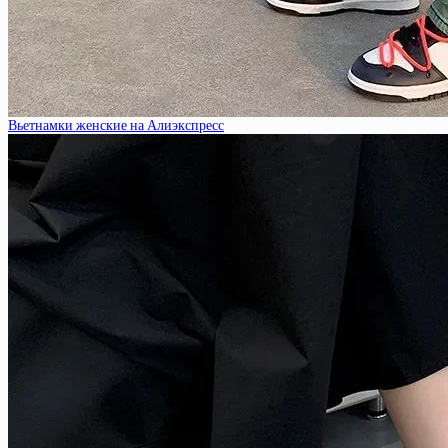
Вьетнамки женские на Алиэкспресс