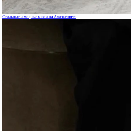
Стильные и модные мюли на Алиэкспресс