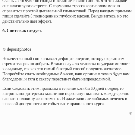
Очень часто чувство голода и желание срочно слопать что-то сладкое
сигнализируют о стрессе. С гормоном стресса кортизолом можно
справиться простой дыхательной гимнастикой. Перед каждым приемом
пищи сделайте 5 полноценных глубоких вдохов. Вы удивитесь, но это
действительно дает эффект.
6. Спите как следует.
© depositphotos
Некачественный сон вызывает дефицит энергии, которую организм
стремится срочно добрать. В таких случаях человека неудержимо тянет
к сладкому, так как это самый быстрый способ получить желаемое.
Попробуйте спать необходимые 8 часов, ваш организм точно будет вам
благодарен, и тяга к сахару перестанет быть непреодолимой.
Если следовать этим правилам в течение хотя бы 10 дней подряд, то
витрины кондитерских магазинов перестанут вызывать жажду срочно
слопать половину ассортимента. И даже наличие любимых печенек в
шаговой доступности не собьет вас с правильного курса.
©