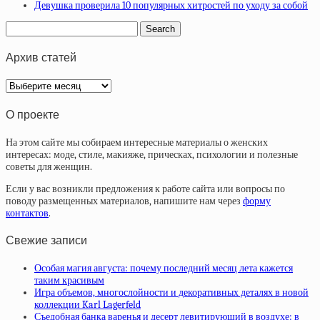
Девушка проверила 10 популярных хитростей по уходу за собой
Архив статей
Архив
статей
О проекте
На этом сайте мы собираем интересные материалы о женских
интересах: моде, стиле, макияже, прическах, психологии и полезные
советы для женщин.
Если у вас возникли предложения к работе сайта или вопросы по
поводу размещенных материалов, напишите нам через
форму
контактов
.
Свежие записи
Особая магия августа: почему последний месяц лета кажется
таким красивым
Игра объемов, многослойности и декоративных деталях в новой
коллекции Karl Lagerfeld
Съедобная банка варенья и десерт левитирующий в воздухе: в