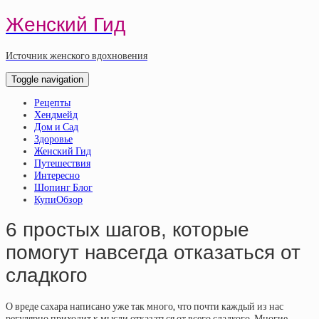
Женский Гид
Источник женского вдохновения
Toggle navigation
Рецепты
Хендмейд
Дом и Сад
Здоровье
Женский Гид
Путешествия
Интересно
Шопинг Блог
КупиОбзор
6 простых шагов, которые
помогут навсегда отказаться от
сладкого
О вреде сахара написано уже так много, что почти каждый из нас
регулярно приходит к мысли отказаться от всего сладкого. Многие