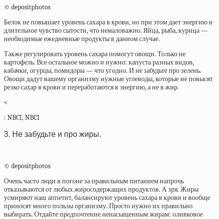
© depositphotos
Белок не повышает уровень сахара в крови, но при этом дает энергию и
длительное чувство сытости, что немаловажно. Яйца, рыба, курица —
необходимые ежедневные продукты в данном случае.
Также регулировать уровень сахара помогут овощи. Только не
картофель. Все остальное можно и нужно: капуста разных видов,
кабачки, огурцы, помидоры — что угодно. И не забудьте про зелень.
Овощи дадут вашему организму нужные углеводы, которые не повысят
резко сахар в крови и переработаются в энергию, а не в жир.
<
:
NBCI
,
NBCI
3. Не забудьте и про жиры.
© depositphotos
Очень часто люди в погоне за правильным питанием напрочь
отказываются от любых жиросодержащих продуктов. А зря. Жиры
усмиряют наш аппетит, балансируют уровень сахара в крови и вообще
приносят много пользы организму. Просто нужно их правильно
выбирать. Отдайте предпочтение ненасыщенным жирам: оливковое