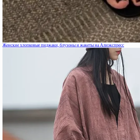
Женские хлопковые пиджаки, блузоны и жакеты на Алиэкспресс