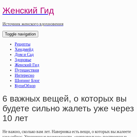
Женский Гид
Источник женского вдохновения
Toggle navigation
Рецепты
Хендмейд
Дом и Сад
Здоровье
Женский Гид
Путешествия
Интересно
Шопинг Блог
КупиОбзор
6 важных вещей, о которых вы
будете сильно жалеть уже через
10 лет
Не важно, сколько вам лет. Наверняка есть вещи, о которых вы жалеете
уже сейчас. Упущенные возможности, «неправильно» построенные