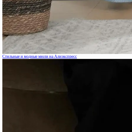
Стильные и модные мюли на Алиэкспресс