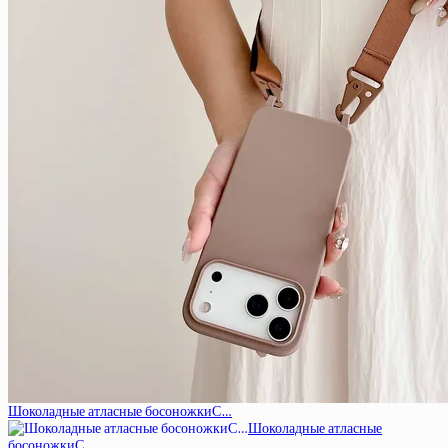
Шоколадные атласные босоножкиС…
Шоколадные атласные
босоножкиС…