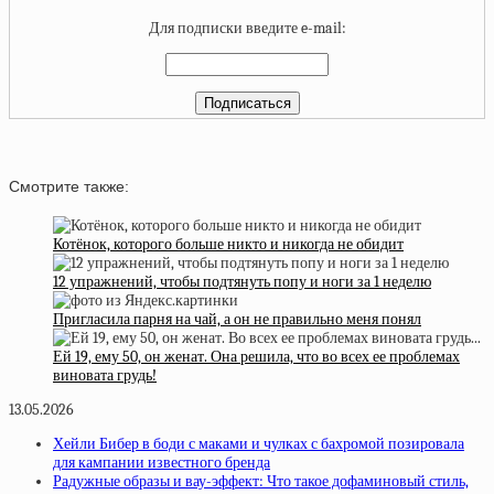
Для подписки введите e-mail:
Смотрите также:
Котёнок, которого больше никто и никогда не обидит
12 упражнений, чтобы подтянуть попу и ноги за 1 неделю
Пригласила парня на чай, а он не правильно меня понял
Ей 19, ему 50, он женат. Она решила, что во всех ее проблемах
виновата грудь!
13.05.2026
Хейли Бибер в боди с маками и чулках с бахромой позировала
для кампании известного бренда
Радужные образы и вау-эффект: Что такое дофаминовый стиль,