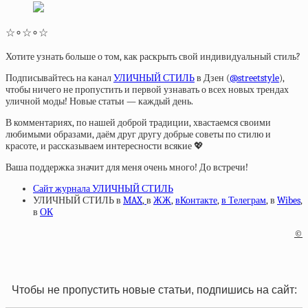
☆∘☆∘☆
Хотите узнать больше о том, как раскрыть свой индивидуальный стиль?
Подписывайтесь на канал
УЛИЧНЫЙ СТИЛЬ
в Дзен (
@streetstyle
),
чтобы ничего не пропустить и первой узнавать о всех новых трендах
уличной моды! Новые статьи — каждый день.
В комментариях, по нашей доброй традиции, хвастаемся своими
любимыми образами, даём друг другу добрые советы по стилю и
красоте, и рассказываем интересности всякие 💖
Ваша поддержка значит для меня очень много! До встречи!
Сайт журнала УЛИЧНЫЙ СТИЛЬ
УЛИЧНЫЙ СТИЛЬ в
MAX
,
в
ЖЖ
,
вКонтакте
,
в Телеграм
, в
Wibes
,
в
ОК
©
Чтобы не пропустить новые статьи, подпишись на сайт: