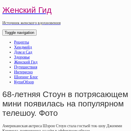
Женский Гид
Источник женского вдохновения
Toggle navigation
Рецепты
Хендмейд
Дом и Сад
Здоровье
Женский Гид
Путешествия
Интересно
Шопинг Блог
КупиОбзор
68-летняя Стоун в потрясающем
мини появилась на популярном
телешоу. Фото
Американская актриса Шэрон Стоун стала гостьей ток-шоу Джимми
Киммела, появившись на нём в эффектном образе.