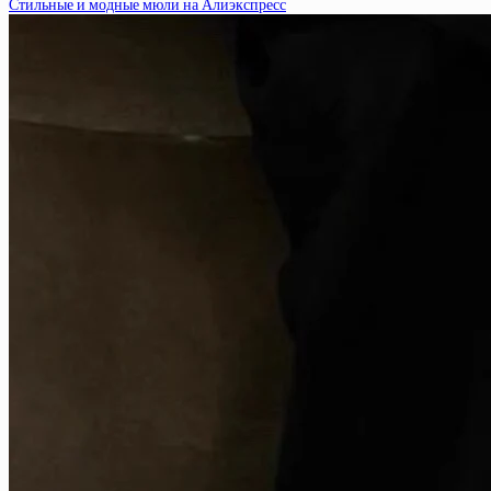
Стильные и модные мюли на Алиэкспресс