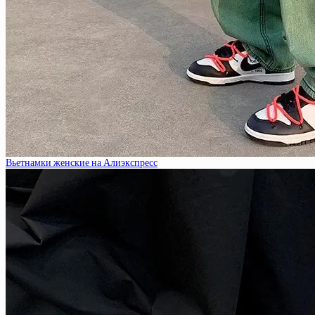
Вьетнамки женские на Алиэкспресс