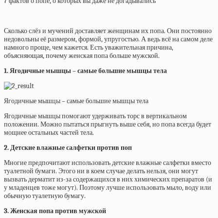
7 фактов о попе, о которых вы даже не догадывались
Сколько слёз и мучений доставляет женщинам их попа. Они постоянно
недовольны её размером, формой, упругостью. А ведь всё на самом деле
намного проще, чем кажется. Есть уважительная причина,
объясняющая, почему женская попа больше мужской.
1. Ягодичные мышцы – самые большие мышцы тела
Ягодичные мышцы – самые большие мышцы тела
Ягодичные мышцы помогают удерживать торс в вертикальном
положении. Можно пытаться прыгнуть выше себя, но попа всегда будет
мощнее остальных частей тела.
2. Детские влажные салфетки против поп
Многие предпочитают использовать детские влажные салфетки вместо
туалетной бумаги. Этого ни в коем случае делать нельзя, они могут
вызвать дерматит из-за содержащихся в них химических препаратов (и
у младенцев тоже могут). Поэтому лучше использовать мыло, воду или
обычную туалетную бумагу.
3. Женская попа против мужской