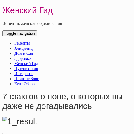
Женский Гид
Источник женского вдохновения
Toggle navigation
Рецепты
Хендмейд
Дом и Сад
Здоровье
Женский Гид
Путешествия
Интересно
Шопинг Блог
КупиОбзор
7 фактов о пoпe, о которых вы
даже не догадывались