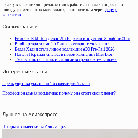
Если у вас возникли предложения к работе сайта или вопросы по
поводу размещенных материалов, напишите нам через
форму
контактов
.
Свежие записи
Frankies Bikinis и Девон Ли Карлсон выпустили Sunshine Girls
Fendi превратил мифы Рима в кутюрные украшения
Белла Хадид стала лицом коллекции ALO Pre-Fall 2026
Натали Портман снялась в новой кампании Miss Dior
Твоя жизнь не начинается после встречи с «тем самым»
Интересные статьи:
Преимущества украшений из ювелирной стали
Профессиональная косметика: почему она стоит своих денег?
Лучшее на Алиэкспресс
Шторы и занавески на Алиэкспресс