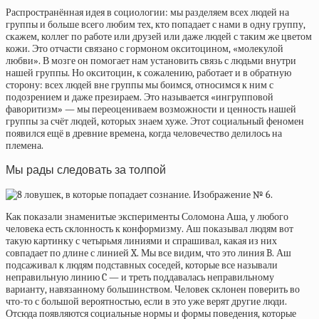
Распространённая идея в социологии: мы разделяем всех людей на
группы и больше всего любим тех, кто попадает с нами в одну группу,
скажем, коллег по работе или друзей или даже людей с таким же цветом
кожи. Это отчасти связано с гормоном окситоцином, «молекулой
любви». В мозге он помогает нам установить связь с людьми внутри
нашей группы. Но окситоцин, к сожалению, работает и в обратную
сторону: всех людей вне группы мы боимся, относимся к ним с
подозрением и даже презираем. Это называется «ингрупповой
фаворитизм» — мы переоцениваем возможности и ценность нашей
группы за счёт людей, которых знаем хуже. Этот социальный феномен
появился ещё в древние времена, когда человечество делилось на
племена.
Мы рады следовать за толпой
Как показали знаменитые эксперименты Соломона Аша, у любого
человека есть склонность к конформизму. Аш показывал людям вот
такую картинку с четырьмя линиями и спрашивал, какая из них
совпадает по длине с линией X. Мы все видим, что это линия B. Аш
подсаживал к людям подставных соседей, которые все называли
неправильную линию C — и треть поддавалась неправильному
варианту, навязанному большинством. Человек склонен поверить во
что-то с большой вероятностью, если в это уже верят другие люди.
Отсюда появляются социальные нормы и формы поведения, которые