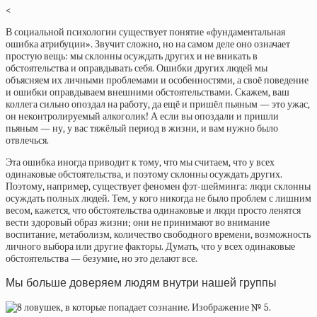
<
В социальной психологии существует понятие «фундаментальная
ошибка атрибуции». Звучит сложно, но на самом деле оно означает
простую вещь: мы склонны осуждать других и не вникать в
обстоятельcтва и оправдывать себя. Ошибки других людей мы
объясняем их личными проблемами и особенностями, а своё поведение
и ошибки оправдываем внешними обстоятельствами. Скажем, ваш
коллега сильно опоздал на работу, да ещё и пришёл пьяным — это ужас,
он неконтролируемый алкоголик! А если вы опоздали и пришли
пьяным — ну, у вас тяжёлый период в жизни, и вам нужно было
отвлечься.
Эта ошибка иногда приводит к тому, что мы считаем, что у всех
одинаковые обстоятельства, и поэтому склонны осуждать других.
Поэтому, например, существует феномен фэт-шейминга: люди склонны
осуждать полных людей. Тем, у кого никогда не было проблем с лишним
весом, кажется, что обстоятельства одинаковые и люди просто ленятся
вести здоровый образ жизни; они не принимают во внимание
воспитание, метаболизм, количество свободного времени, возможность
личного выбора или другие факторы. Думать, что у всех одинаковые
обстоятельства — безумие, но это делают все.
Мы больше доверяем людям внутри нашей группы