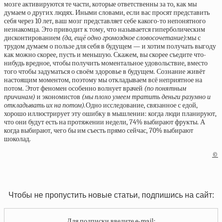
мозге активируются те части, которые ответственны за то, как мы
думаем о других людях. Иными словами, если вас просят представить
себя через 10 лет, ваш мозг представляет себе какого-то непонятного
незнакомца. Это приводит к тому, что называется гиперболическим
дисконтированием
(да, ещё одно громоздкое словосочетание):
мы с
трудом думаем о пользе для себя в будущем — и хотим получать выгоду
как можно скорее, пусть и меньшую. Скажем, вы скорее съедите что-
нибудь вредное, чтобы получить моментальное удовольствие, вместо
того чтобы задуматься о своём здоровье в будущем. Сознание живёт
настоящим моментом, поэтому мы откладываем всё неприятное на
потом. Этот феномен особенно волнует врачей
(по понятным
причинам)
и экономистов
(мы плохо умеем тратить деньги разумно и
откладывать их на потом).
Одно исследование, связанное с едой,
хорошо иллюстрирует эту ошибку в мышлении: когда люди планируют,
что они будут есть на протяжении недели, 74% выбирают фрукты. А
когда выбирают, чего бы им съесть прямо сейчас, 70% выбирают
шоколад.
©
Чтобы не пропустить новые статьи, подпишись на сайт:
Для подписки введите e-mail: