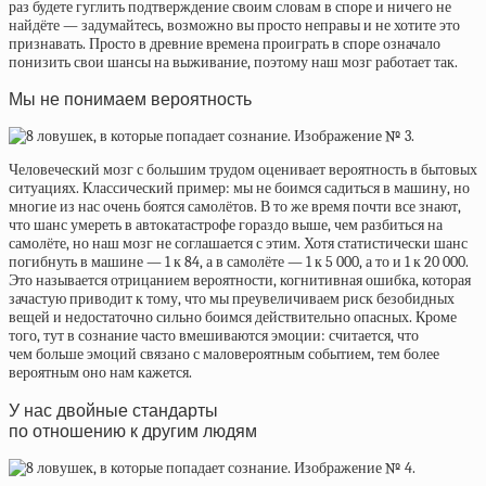
раз будете гуглить подтверждение своим словам в споре и ничего не
найдёте — задумайтесь, возможно вы просто неправы и не хотите это
признавать. Просто в древние времена проиграть в споре означало
понизить свои шансы на выживание, поэтому наш мозг работает так.
Мы не понимаем вероятность
Человеческий мозг с большим трудом оценивает вероятность в бытовых
ситуациях. Классический пример: мы не боимся садиться в машину, но
многие из нас очень боятся самолётов. В то же время почти все знают,
что шанс умереть в автокатастрофе гораздо выше, чем разбиться на
самолёте, но наш мозг не соглашается с этим. Хотя статистически шанс
погибнуть в машине — 1 к 84, а в самолёте — 1 к 5 000, а то и 1 к 20 000.
Это называется отрицанием вероятности, когнитивная ошибка, которая
зачастую приводит к тому, что мы преувеличиваем риск безобидных
вещей и недостаточно сильно боимся действительно опасных. Кроме
того, тут в сознание часто вмешиваются эмоции: считается, что
чем больше эмоций связано с маловероятным событием, тем более
вероятным оно нам кажется.
У нас двойные стандарты
по отношению к другим людям