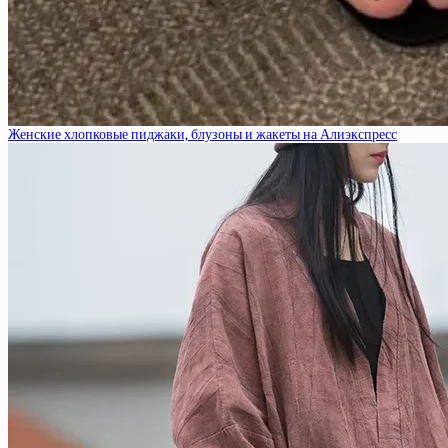
Женские хлопковые пиджаки, блузоны и жакеты на Алиэкспресс