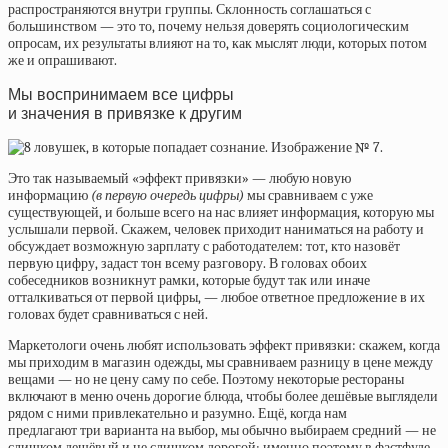
распространяются внутри группы. Склонность соглашаться с
большинством — это то, почему нельзя доверять социологическим
опросам, их результаты влияют на то, как мыслят люди, которых потом
же и опрашивают.
Мы воспринимаем все цифры
и значения в привязке к другим
Это так называемый «эффект привязки» — любую новую
информацию
(в первую очередь цифры)
мы сравниваем с уже
существующей, и больше всего на нас влияет информация, которую мы
услышали первой. Скажем, человек приходит наниматься на работу и
обсуждает возможную зарплату с работодателем: тот, кто назовёт
первую цифру, задаст тон всему разговору. В головах обоих
собеседников возникнут рамки, которые будут так или иначе
отталкиваться от первой цифры, — любое ответное предложение в их
головах будет сравниваться с ней.
Маркетологи очень любят использовать эффект привязки: скажем, когда
мы приходим в магазин одежды, мы сравниваем разницу в цене между
вещами — но не цену саму по себе. Поэтому некоторые рестораны
включают в меню очень дорогие блюда, чтобы более дешёвые выглядели
рядом с ними привлекательно и разумно. Ещё, когда нам
предлагают три варианта на выбор, мы обычно выбираем средний — не
слишком дешёвый и не слишком дорогой; именно поэтому в фастфуде