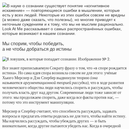
В науке о сознании существует понятие «когнитивное
искажение» — повторяющиеся ошибки в мышлении, которые
есть у всех людей. Некоторые из этих ошибок совсем не вредны
(а можно даже сказать, что полезны), но многие приводят к
неточным суждениям и к тому, что мы не мыслим рационально.
Look At Me рассказывает о самых распространённых ошибках,
которые возникают в нашем сознании.
Мы спорим, чтобы победить,
а не чтобы добраться до истины
Все знают приписываемую Сократу фразу о том, что «в споре рождается
истина». Но сама идея спора возникла совсем не для этого: учёные
Хьюго Мерсиер и Дэн Спербер выдвинули теорию
(она
называется аргументационной теорией рассудка),
что в ходе развития
человеческого общества люди научились спорить и рассуждать, чтобы
получать власть друг над другом. Современные люди тоже зависят от
этого: мы продолжаем спорить, даже когда все факты против нас, —
потому что это инструмент манипуляции.
Мерсиер и Спербер считают, что способность рассуждать, задавать
вопросы и предлагать ответы родилась не для того, чтобы найти истину.
Мы научились рассуждать, чтобы убеждать других — и быть
внимательнее, когда другие пытаются убедить нас. Когда в очередной