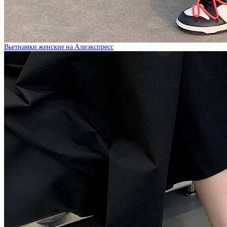
Вьетнамки женские на Алиэкспресс