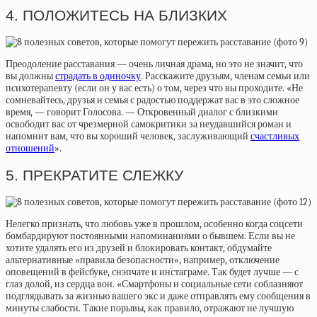
4. ПОЛОЖИТЕСЬ НА БЛИЗКИХ
Преодоление расставания — очень личная драма, но это не значит, что
вы должны
страдать в одиночку
. Расскажите друзьям, членам семьи или
психотерапевту (если он у вас есть) о том, через что вы проходите. «Не
сомневайтесь, друзья и семья с радостью поддержат вас в это сложное
время, — говорит Голосова. — Откровенный диалог с близкими
освободит вас от чрезмерной самокритики за неудавшийся роман и
напомнит вам, что вы хороший человек, заслуживающий
счастливых
отношений
».
5. ПРЕКРАТИТЕ СЛЕЖКУ
Нелегко признать, что любовь уже в прошлом, особенно когда соцсети
бомбардируют постоянными напоминаниями о бывшем. Если вы не
хотите удалять его из друзей и блокировать контакт, обдумайте
альтернативные «правила безопасности», например, отключение
оповещений в фейсбуке, снэпчате и инстаграме. Так будет лучше — с
глаз долой, из сердца вон. «Смартфоны и социальные сети соблазняют
подглядывать за жизнью вашего экс и даже отправлять ему сообщения в
минуты слабости. Такие порывы, как правило, отражают не лучшую