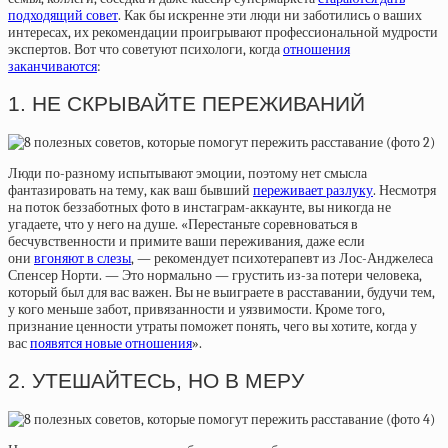
подходящий совет
. Как бы искренне эти люди ни заботились о ваших
интересах, их рекомендации проигрывают профессиональной мудрости
экспертов. Вот что советуют психологи, когда
отношения
заканчиваются
:
1. НЕ СКРЫВАЙТЕ ПЕРЕЖИВАНИЙ
Люди по-разному испытывают эмоции, поэтому нет смысла
фантазировать на тему, как ваш бывший
переживает разлуку
. Несмотря
на поток беззаботных фото в инстаграм-аккаунте, вы никогда не
угадаете, что у него на душе. «Перестаньте соревноваться в
бесчувственности и примите ваши переживания, даже если
они
вгоняют в слезы
, — рекомендует психотерапевт из Лос-Анджелеса
Спенсер Норти. — Это нормально — грустить из-за потери человека,
который был для вас важен. Вы не выиграете в расставании, будучи тем,
у кого меньше забот, привязанности и уязвимости. Кроме того,
признание ценности утраты поможет понять, чего вы хотите, когда у
вас
появятся новые отношения
».
2. УТЕШАЙТЕСЬ, НО В МЕРУ