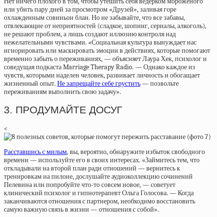
Нет ничего плохого в том, чтобы утешить себя ведерком мороженого
или убить пару дней за просмотром «Друзей», заливая горе
охлажденным совиньон блан. Но не забывайте, что все забавы,
отвлекающие от неприятностей (сладкое, шопинг, сериалы, алкоголь),
не решают проблем, а лишь создают иллюзию контроля над
нежелательными чувствами. «Социальная культура вынуждает нас
игнорировать или маскировать эмоции в действиях, которые помогают
временно забыть о переживаниях, — объясняет Лаура Хек, психолог и
соведущая подкаста Marriage Therapy Radio. — Однако каждое из
чувств, которыми наделен человек, развивает личность и обогащает
жизненный опыт.
Не запрещайте себе грустить
— позвольте
переживаниям выполнить свою задачу».
3. ПРОДУМАЙТЕ ДОСУГ
<
Расставшись с милым
, вы, вероятно, обнаружите избыток свободного
времени — используйте его в своих интересах. «Займитесь тем, что
откладывали на второй план ради отношений — вернитесь к
тренировкам на пилоне, дослушайте аудиоколлекцию сочинений
Пелевина или попробуйте что-то совсем новое, — советует
клинический психолог и гипнотерапевт Ольга Голосова. — Когда
заканчиваются отношения с партнером, необходимо восстановить
самую важную связь в жизни — отношения с собой».