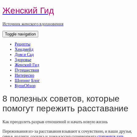
Женский Гид
Источник женского вдохновения
Toggle navigation
Рецепты
Хендмейд
Дом и Сад
Здоровье
Женский Гид
Путешествия
Интересно
Шопинг Блог
КупиОбзор
8 полезных советов, которые
помогут пережить расставание
Как преодолеть разрыв отношений и начать новую жизнь
Переживания из-за расставания взывают к сочувствию, и ваши друзья,
семья, коллеги, соседка и даже кассир супермаркета
стараются дать