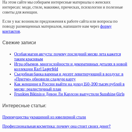
На этом сайте мы собираем интересные материалы о женских
интересах: моде, стиле, макияже, прическах, психологии и полезные
советы для женщин.
Если у вас возникли предложения к работе сайта или вопросы по
поводу размещенных материалов, напишите нам через
форму
контактов
.
Свежие записи
Особая магия августа: почему последний месяц лета кажется
таким красивым
Игра объемов, многослойности и декоративных деталях в новой
коллекции Karl Lagerfeld
Съедобная банка варенья и десерт левитирующий в воздухе: в
«Притче» обновили сладкую карту
Как женщине в России выйти на доход 150–200 тысяч рублей в
месяц: реалистичный план
Frankies Bikinis и Девон Ли Карлсон выпустили Sunshine Girls
Интересные статьи:
Преимущества украшений из ювелирной стали
Профессиональная косметика: почему она стоит своих денег?