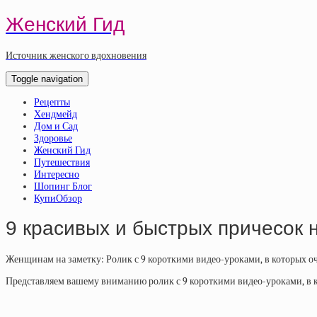
Женский Гид
Источник женского вдохновения
Toggle navigation
Рецепты
Хендмейд
Дом и Сад
Здоровье
Женский Гид
Путешествия
Интересно
Шопинг Блог
КупиОбзор
9 красивых и быстрых причесок 
Женщинам на заметку: Ролик с 9 короткими видео-уроками, в которых оч
Представляем вашему вниманию ролик с 9 короткими видео-уроками, в к