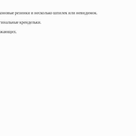
иконовые резинки и несколько шпилек или невидимок.
гинальные крендельки.
ружающих.