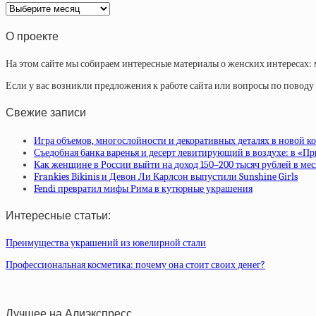
Архив
статей
О проекте
На этом сайте мы собираем интересные материалы о женских интересах: 
Если у вас возникли предложения к работе сайта или вопросы по повод
Свежие записи
Игра объемов, многослойности и декоративных деталях в новой ко
Съедобная банка варенья и десерт левитирующий в воздухе: в «П
Как женщине в России выйти на доход 150–200 тысяч рублей в ме
Frankies Bikinis и Девон Ли Карлсон выпустили Sunshine Girls
Fendi превратил мифы Рима в кутюрные украшения
Интересные статьи:
Преимущества украшений из ювелирной стали
Профессиональная косметика: почему она стоит своих денег?
Лучшее на Алиэкспресс