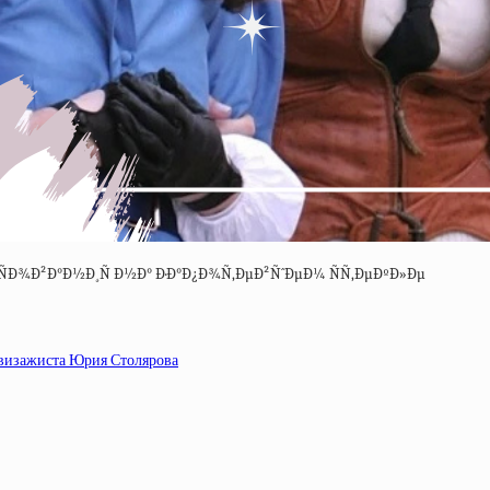
 визажиста Юрия Столярова