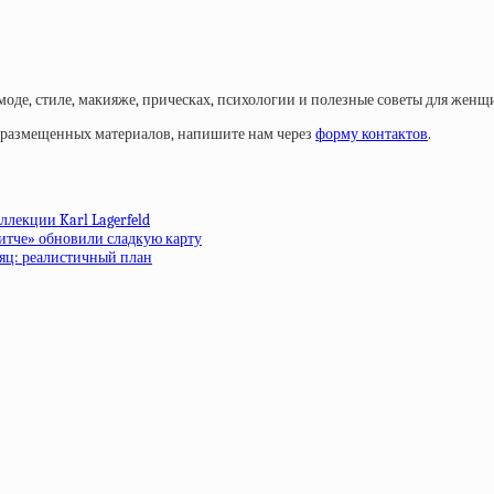
моде, стиле, макияже, прическах, психологии и полезные советы для женщ
у размещенных материалов, напишите нам через
форму контактов
.
ллекции Karl Lagerfeld
ритче» обновили сладкую карту
сяц: реалистичный план