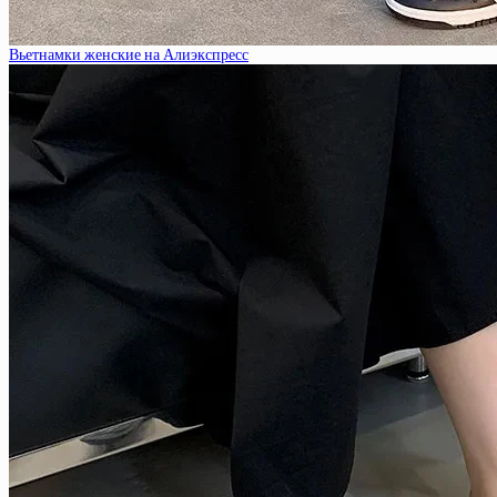
Вьетнамки женские на Алиэкспресс