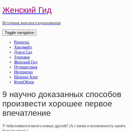
Женский Гид
Источник женского вдохновения
Toggle navigation
Рецепты
Хендмейд
Дом и Сад
Здоровье
Женский Гид
Путешествия
Интересно
Шопинг Блог
КупиОбзор
9 научно доказанных способов
произвести хорошее первое
впечатление
У тебя появится много новых друзей! (А с ними и возможность занять
больше денег.)