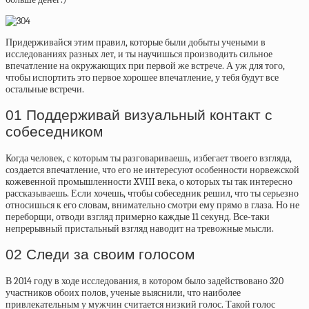
Придерживайся этим правил, которые были добыты учеными в
исследованиях разных лет, и ты научишься производить сильное
впечатление на окружающих при первой же встрече. А уж для того,
чтобы испортить это первое хорошее впечатление, у тебя будут все
остальные встречи.
01 Поддерживай визуальный контакт с
собеседником
Когда человек, с которым ты разговариваешь, избегает твоего взгляда,
создается впечатление, что его не интересуют особенности норвежской
кожевенной промышленности XVIII века, о которых ты так интересно
рассказываешь. Если хочешь, чтобы собеседник решил, что ты серьезно
относишься к его словам, внимательно смотри ему прямо в глаза. Но не
переборщи, отводи взгляд примерно каждые 11 секунд. Все-таки
непрерывный пристальный взгляд наводит на тревожные мысли.
02 Следи за своим голосом
В 2014 году в ходе исследования, в котором было задействовано 320
участников обоих полов, ученые выяснили, что наиболее
привлекательным у мужчин считается низкий голос. Такой голос