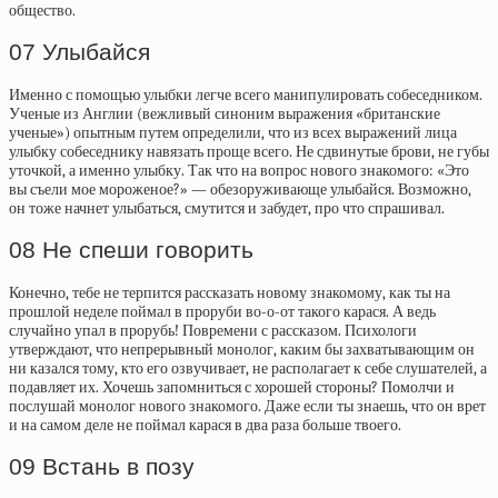
общество.
07 Улыбайся
Именно с помощью улыбки легче всего манипулировать собеседником.
Ученые из Англии (вежливый синоним выражения «британские
ученые») опытным путем определили, что из всех выражений лица
улыбку собеседнику навязать проще всего. Не сдвинутые брови, не губы
уточкой, а именно улыбку. Так что на вопрос нового знакомого: «Это
вы съели мое мороженое?» — обезоруживающе улыбайся. Возможно,
он тоже начнет улыбаться, смутится и забудет, про что спрашивал.
08 Не спеши говорить
Конечно, тебе не терпится рассказать новому знакомому, как ты на
прошлой неделе поймал в проруби во-о-от такого карася. А ведь
случайно упал в прорубь! Повремени с рассказом. Психологи
утверждают, что непрерывный монолог, каким бы захватывающим он
ни казался тому, кто его озвучивает, не располагает к себе слушателей, а
подавляет их. Хочешь запомниться с хорошей стороны? Помолчи и
послушай монолог нового знакомого. Даже если ты знаешь, что он врет
и на самом деле не поймал карася в два раза больше твоего.
09 Встань в позу