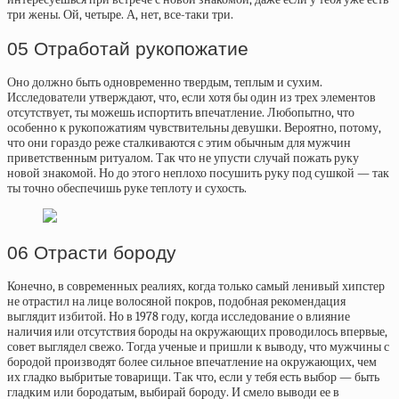
три жены. Ой, четыре. А, нет, все-таки три.
05 Отработай рукопожатие
Оно должно быть одновременно твердым, теплым и сухим.
Исследователи утверждают, что, если хотя бы один из трех элементов
отсутствует, ты можешь испортить впечатление. Любопытно, что
особенно к рукопожатиям чувствительны девушки. Вероятно, потому,
что они гораздо реже сталкиваются с этим обычным для мужчин
приветственным ритуалом. Так что не упусти случай пожать руку
новой знакомой. Но до этого неплохо посушить руку под сушкой — так
ты точно обеспечишь руке теплоту и сухость.
06 Отрасти бороду
Конечно, в современных реалиях, когда только самый ленивый хипстер
не отрастил на лице волосяной покров, подобная рекомендация
выглядит избитой. Но в 1978 году, когда исследование о влияние
наличия или отсутствия бороды на окружающих проводилось впервые,
совет выглядел свежо. Тогда ученые и пришли к выводу, что мужчины с
бородой производят более сильное впечатление на окружающих, чем
их гладко выбритые товарищи. Так что, если у тебя есть выбор — быть
гладким или бородатым, выбирай бороду. И смело выводи ее в