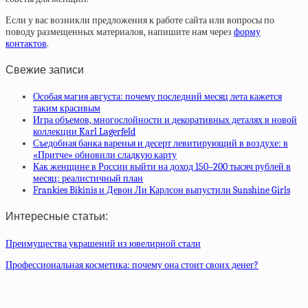
Если у вас возникли предложения к работе сайта или вопросы по
поводу размещенных материалов, напишите нам через
форму
контактов
.
Свежие записи
Особая магия августа: почему последний месяц лета кажется
таким красивым
Игра объемов, многослойности и декоративных деталях в новой
коллекции Karl Lagerfeld
Съедобная банка варенья и десерт левитирующий в воздухе: в
«Притче» обновили сладкую карту
Как женщине в России выйти на доход 150–200 тысяч рублей в
месяц: реалистичный план
Frankies Bikinis и Девон Ли Карлсон выпустили Sunshine Girls
Интересные статьи:
Преимущества украшений из ювелирной стали
Профессиональная косметика: почему она стоит своих денег?