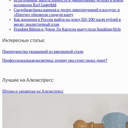
Игра объемов, многослойности и декоративных деталях в новой
коллекции Karl Lagerfeld
Съедобная банка варенья и десерт левитирующий в воздухе: в
«Притче» обновили сладкую карту
Как женщине в России выйти на доход 150–200 тысяч рублей в
месяц: реалистичный план
Frankies Bikinis и Девон Ли Карлсон выпустили Sunshine Girls
Интересные статьи:
Преимущества украшений из ювелирной стали
Профессиональная косметика: почему она стоит своих денег?
Лучшее на Алиэкспресс
Шторы и занавески на Алиэкспресс