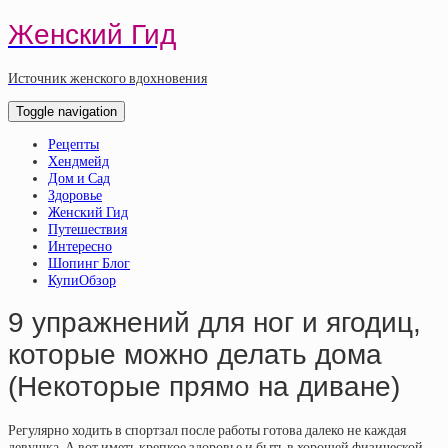
Женский Гид
Источник женского вдохновения
Toggle navigation
Рецепты
Хендмейд
Дом и Сад
Здоровье
Женский Гид
Путешествия
Интересно
Шопинг Блог
КупиОбзор
9 упражнений для ног и ягодиц,
которые можно делать дома
(Некоторые прямо на диване)
Регулярно ходить в спортзал после работы готова далеко не каждая
девушка. А вот иметь крепкое здоровье и быть в хорошей физической