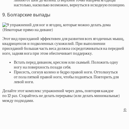
линию от шеи до колена. В верхней точке напрячь ягодицы
настолько, насколько возможно, вернуться в исходную позицию.
9. Болгарские выпады
Этот вид приседаний эффективен для развития всех ягодичных мышц,
квадрицепсов и подколенных сухожилий. При выполнении
приседаний большая часть веса должна сосредотачиваться на передней
ноге, задняя нога при этом обеспечивает поддержку.
Встать перед диваном, креслом или скамьей. Положить одну
ногу на поверхность позади себя.
Присесть, согнув колено и бедро правой ноги. Оттолкнуться
от пола пяткой правой ноги, чтобы подняться. Повторить для
левой ноги.
Делайте этот комплекс упражнений через день, повторяя каждое
по 12 раз. Старайтесь не делать перерывы (или делать минимальные)
между подходами.
©