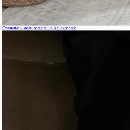
Стильные и модные мюли на Алиэкспресс