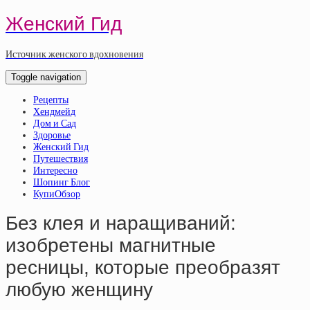
Женский Гид
Источник женского вдохновения
Toggle navigation
Рецепты
Хендмейд
Дом и Сад
Здоровье
Женский Гид
Путешествия
Интересно
Шопинг Блог
КупиОбзор
Без клея и наращиваний:
изобретены магнитные
ресницы, которые преобразят
любую женщину