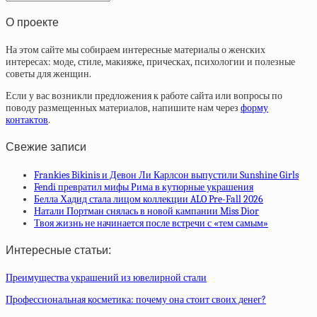
статей
О проекте
На этом сайте мы собираем интересные материалы о женских
интересах: моде, стиле, макияже, прическах, психологии и полезные
советы для женщин.
Если у вас возникли предложения к работе сайта или вопросы по
поводу размещенных материалов, напишите нам через
форму
контактов
.
Свежие записи
Frankies Bikinis и Девон Ли Карлсон выпустили Sunshine Girls
Fendi превратил мифы Рима в кутюрные украшения
Белла Хадид стала лицом коллекции ALO Pre-Fall 2026
Натали Портман снялась в новой кампании Miss Dior
Твоя жизнь не начинается после встречи с «тем самым»
Интересные статьи:
Преимущества украшений из ювелирной стали
Профессиональная косметика: почему она стоит своих денег?