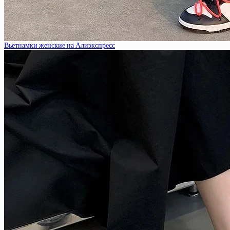
Вьетнамки женские на Алиэкспресс