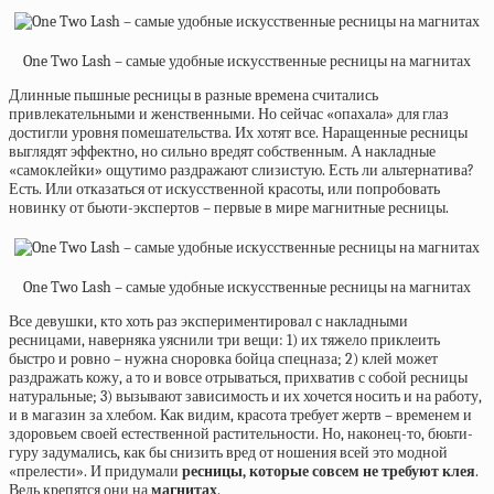
One Two Lash – самые удобные искусственные ресницы на магнитах
Длинные пышные ресницы в разные времена считались
привлекательными и женственными. Но сейчас «опахала» для глаз
достигли уровня помешательства. Их хотят все. Наращенные ресницы
выглядят эффектно, но сильно вредят собственным. А накладные
«самоклейки» ощутимо раздражают слизистую. Есть ли альтернатива?
Есть. Или отказаться от искусственной красоты, или попробовать
новинку от бьюти-экспертов – первые в мире магнитные ресницы.
One Two Lash – самые удобные искусственные ресницы на магнитах
Все девушки, кто хоть раз экспериментировал с накладными
ресницами, наверняка уяснили три вещи: 1) их тяжело приклеить
быстро и ровно – нужна сноровка бойца спецназа; 2) клей может
раздражать кожу, а то и вовсе отрываться, прихватив с собой ресницы
натуральные; 3) вызывают зависимость и их хочется носить и на работу,
и в магазин за хлебом. Как видим, красота требует жертв – временем и
здоровьем своей естественной растительности. Но, наконец-то, бюьти-
гуру задумались, как бы снизить вред от ношения всей это модной
«прелести». И придумали
ресницы, которые совсем не требуют клея
.
Ведь крепятся они на
магнитах
.