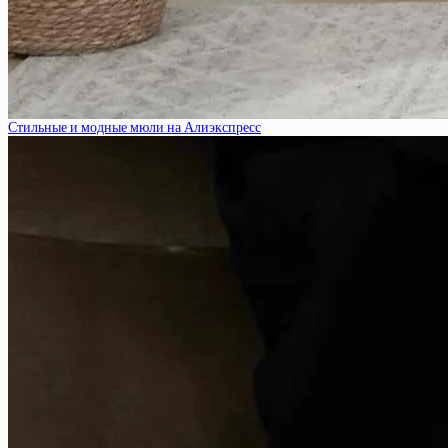
Стильные и модные мюли на Алиэкспресс