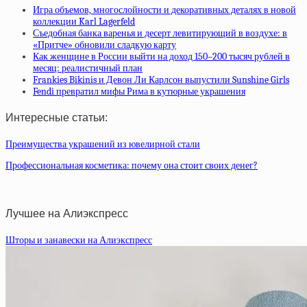
Игра объемов, многослойности и декоративных деталях в новой
коллекции Karl Lagerfeld
Съедобная банка варенья и десерт левитирующий в воздухе: в
«Притче» обновили сладкую карту
Как женщине в России выйти на доход 150–200 тысяч рублей в
месяц: реалистичный план
Frankies Bikinis и Девон Ли Карлсон выпустили Sunshine Girls
Fendi превратил мифы Рима в кутюрные украшения
Интересные статьи:
Преимущества украшений из ювелирной стали
Профессиональная косметика: почему она стоит своих денег?
Лучшее на Алиэкспресс
Шторы и занавески на Алиэкспресс