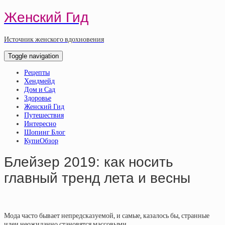
Женский Гид
Источник женского вдохновения
Toggle navigation
Рецепты
Хендмейд
Дом и Сад
Здоровье
Женский Гид
Путешествия
Интересно
Шопинг Блог
КупиОбзор
Блейзер 2019: как носить
главный тренд лета и весны
Мода часто бывает непредсказуемой, и самые, казалось бы, странные
идеи неожиданно становятся массовыми.