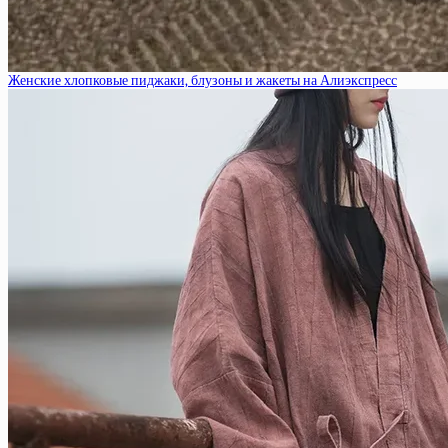
Женские хлопковые пиджаки, блузоны и жакеты на Алиэкспресс