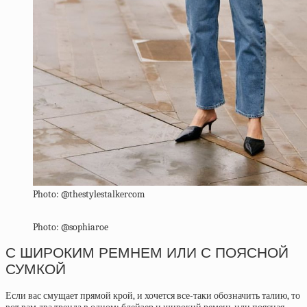
Photo: @thestylestalkercom
Photo: @sophiaroe
С ШИРОКИМ РЕМНЕМ ИЛИ С ПОЯСНОЙ
СУМКОЙ
Если вас смущает прямой крой, и хочется все-таки обозначить талию, то