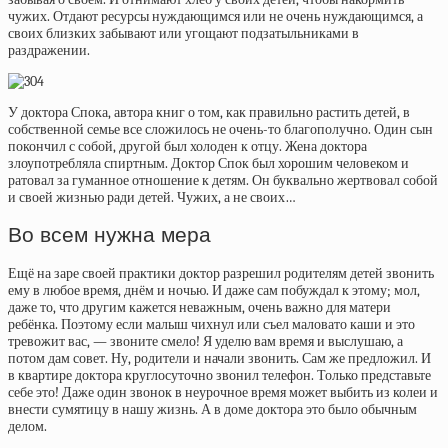
чужих. Отдают ресурсы нуждающимся или не очень нуждающимся, а
своих близких забывают или угощают подзатыльниками в
раздражении.
У доктора Спока, автора книг о том, как правильно растить детей, в
собственной семье все сложилось не очень-то благополучно. Один сын
покончил с собой, другой был холоден к отцу. Жена доктора
злоупотребляла спиртным. Доктор Спок был хорошим человеком и
ратовал за гуманное отношение к детям. Он буквально жертвовал собой
и своей жизнью ради детей. Чужих, а не своих…
Во всем нужна мера
Ещё на заре своей практики доктор разрешил родителям детей звонить
ему в любое время, днём и ночью. И даже сам побуждал к этому; мол,
даже то, что другим кажется неважным, очень важно для матери
ребёнка. Поэтому если малыш чихнул или съел маловато каши и это
тревожит вас, — звоните смело! Я уделю вам время и выслушаю, а
потом дам совет. Ну, родители и начали звонить. Сам же предложил. И
в квартире доктора круглосуточно звонил телефон. Только представьте
себе это! Даже один звонок в неурочное время может выбить из колеи и
внести сумятицу в нашу жизнь. А в доме доктора это было обычным
делом.