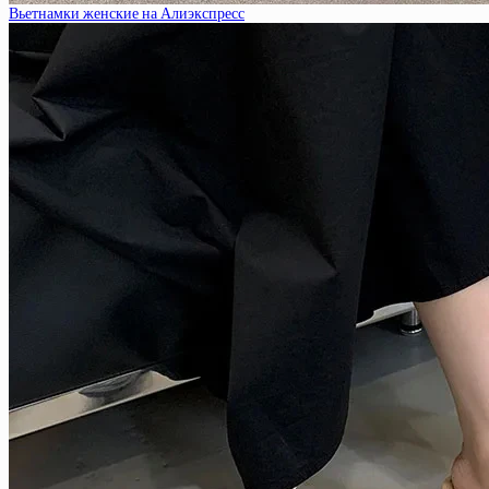
Вьетнамки женские на Алиэкспресс