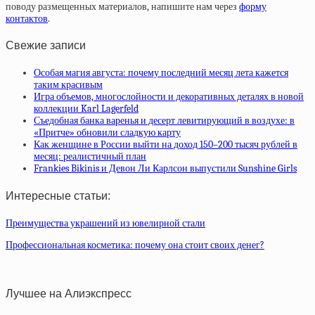
поводу размещенных материалов, напишите нам через
форму
контактов
.
Свежие записи
Особая магия августа: почему последний месяц лета кажется
таким красивым
Игра объемов, многослойности и декоративных деталях в новой
коллекции Karl Lagerfeld
Съедобная банка варенья и десерт левитирующий в воздухе: в
«Притче» обновили сладкую карту
Как женщине в России выйти на доход 150–200 тысяч рублей в
месяц: реалистичный план
Frankies Bikinis и Девон Ли Карлсон выпустили Sunshine Girls
Интересные статьи:
Преимущества украшений из ювелирной стали
Профессиональная косметика: почему она стоит своих денег?
Лучшее на Алиэкспресс