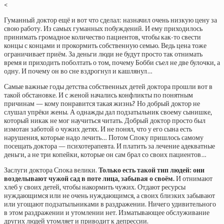
<
Гуманный доктор ещё и вот что сделал: назначил очень низкую цену за
свою работу. Из самых гуманных побуждений. И ему приходилось
принимать громадное количество пациентов, чтобы как-то свести
концы с концами и прокормить собственную семью. Ведь цена тоже
ограничивает приём. За деньги люди не будут просто так отнимать
время и приходить поболтать о том, почему Бобби съел не две булочки, а
одну. И почему он во сне вздрогнул и кашлянул…
Самые важные годы детства собственных детей доктора прошли вот в
такой обстановке. И с женой начались конфликты по понятным
причинам — кому понравится такая жизнь? Но добрый доктор не
слушал упрёки жены. А однажды дал подзатыльник своему сынишке,
который никак не мог научиться читать. Добрый доктор просто был
измотан заботой о чужих детях. И не понял, что у его сына есть
нарушения, которые надо лечить… Потом Споку пришлось самому
посещать доктора — психотерапевта. И платить за лечение адекватные
деньги, а не три копейки, которые он сам брал со своих пациентов…
Заслуги доктора Спока велики.
Только есть такой тип людей: они
возделывают чужой сад в поте лица, забывая о своём.
И отнимают
хлеб у своих детей, чтобы накормить чужих. Отдают ресурсы
нуждающимся или не очень нуждающимся, а своих близких забывают
или угощают подзатыльниками в раздражении. Ничего удивительного
в этом раздражении и утомлении нет. Изматывающее обслуживание
других людей утомляет и приводит к депрессии.