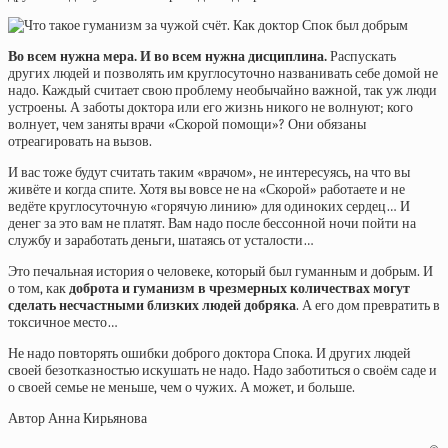
Во всем нужна мера. И во всем нужна дисциплина.
Распускать
других людей и позволять им круглосуточно названивать себе домой не
надо. Каждый считает свою проблему необычайно важной, так уж люди
устроены. А заботы доктора или его жизнь никого не волнуют; кого
волнует, чем заняты врачи «Скорой помощи»? Они обязаны
отреагировать на вызов.
И вас тоже будут считать таким «врачом», не интересуясь, на что вы
живёте и когда спите. Хотя вы вовсе не на «Скорой» работаете и не
ведёте круглосуточную «горячую линию» для одиноких сердец… И
денег за это вам не платят. Вам надо после бессонной ночи пойти на
службу и заработать деньги, шатаясь от усталости…
Это печальная история о человеке, который был гуманным и добрым. И
о том, как
доброта и гуманизм в чрезмерных количествах могут
сделать несчастными близких людей добряка
. А его дом превратить в
токсичное место…
Не надо повторять ошибки доброго доктора Спока. И других людей
своей безотказностью искушать не надо. Надо заботиться о своём саде и
о своей семье не меньше, чем о чужих. А может, и больше.
Автор Анна Кирьянова