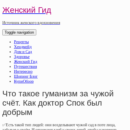
Женский Гид
Источник женского вдохновения
Toggle navigation
Рецепты
Хендмейд
Дом и Сад
Здоровье
Женский Гид
Путешествия
Интересно
Шопинг Блог
КупиОбзор
Что такое гуманизм за чужой
счёт. Как доктор Спок был
добрым
✅Есть такой тип людей: они возделывают чужой сад в поте лица,
забывая о своём. И отнимают хлеб у своих детей, чтобы накормить