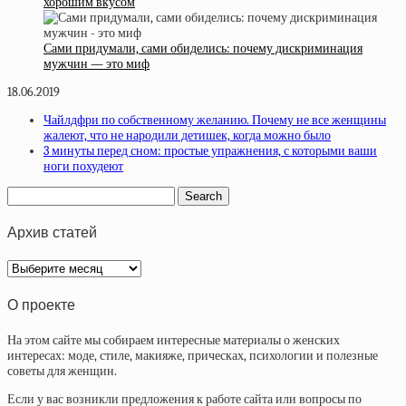
хорошим вкусом
Сами придумали, сами обиделись: почему дискриминация
мужчин — это миф
18.06.2019
Чайлдфри по собственному желанию. Почему не все женщины
жалеют, что не народили детишек, когда можно было
3 минуты перед сном: простые упражнения, с которыми ваши
ноги похудеют
Архив статей
Архив
статей
О проекте
На этом сайте мы собираем интересные материалы о женских
интересах: моде, стиле, макияже, прическах, психологии и полезные
советы для женщин.
Если у вас возникли предложения к работе сайта или вопросы по