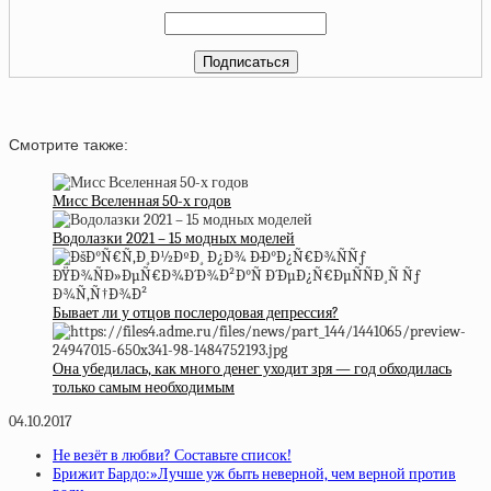
Смотрите также:
Мисс Вселенная 50-х годов
Водолазки 2021 – 15 модных моделей
Бывает ли у отцов послеродовая депрессия?
Она убедилась, как много денег уходит зря — год обходилась
только самым необходимым
04.10.2017
Не везёт в любви? Составьте список!
Брижит Бардо:»Лучше уж быть неверной, чем верной против