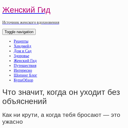
Женский Гид
Источник женского вдохновения
Toggle navigation
Рецепты
Хендмейд
Дом и Сад
Здоровье
Женский Гид
Путешествия
Интересно
Шопинг Блог
КупиОбзор
Что значит, когда он уходит без
объяснений
Как ни крути, а когда тебя бросают — это
ужасно