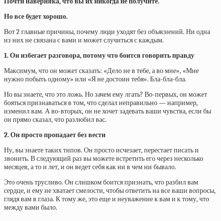
Почти наверняка, что вы их никогда не получите.
Но все будет хорошо.
Вот 2 главные причины, почему люди уходят без объяснений. Ни одна
из них не связана с вами и может случиться с каждым.
1. Он избегает разговора, потому что боится говорить правду
Максимум, что он может сказать: «Дело не в тебе, а во мне», «Мне
нужно побыть одному» или «Я не достоин тебя». Бла-бла-бла.
Но вы знаете, что это ложь. Но зачем ему лгать? Во-первых, он может
бояться признаваться в том, что сделал неправильно — например,
изменил вам. А во-вторых, он не хочет задевать ваши чувства, если бы
он прямо сказал, что разлюбил вас.
2. Он просто пропадает без вести
Ну, вы знаете таких типов. Он просто исчезает, перестает писать и
звонить. В следующий раз вы можете встретить его через несколько
месяцев, а то и лет, и он ведет себя как ни в чем ни бывало.
Это очень трусливо. Он слишком боится признать, что разбил вам
сердце, и ему не хватает смелости, чтобы ответить на все ваши вопросы,
глядя вам в глаза. К тому же, это еще и неуважение к вам и к тому, что
между вами было.