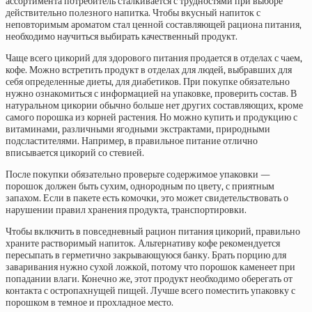
ассортимента потребитель сталкивается с трудностями при выборе
действительно полезного напитка. Чтобы вкусный напиток с
неповторимым ароматом стал ценной составляющей рациона питания,
необходимо научиться выбирать качественный продукт.
Чаще всего цикорий для здорового питания продается в отделах с чаем,
кофе. Можно встретить продукт в отделах для людей, выбравших для
себя определенные диеты, для диабетиков. При покупке обязательно
нужно ознакомиться с информацией на упаковке, проверить состав. В
натуральном цикории обычно больше нет других составляющих, кроме
самого порошка из корней растения. Но можно купить и продукцию с
витаминами, различными ягодными экстрактами, природными
подсластителями. Например, в правильное питание отлично
вписывается цикорий со стевией.
После покупки обязательно проверьте содержимое упаковки —
порошок должен быть сухим, однородным по цвету, с приятным
запахом. Если в пакете есть комочки, это может свидетельствовать о
нарушении правил хранения продукта, транспортировки.
Чтобы включить в повседневный рацион питания цикорий, правильно
храните растворимый напиток. Альтернативу кофе рекомендуется
пересыпать в герметично закрывающуюся банку. Брать порцию для
заваривания нужно сухой ложкой, потому что порошок каменеет при
попадании влаги. Конечно же, этот продукт необходимо оберегать от
контакта с остропахнущей пищей. Лучше всего поместить упаковку с
порошком в темное и прохладное место.