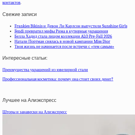
контактов
.
Свежие записи
Frankies Bikinis и Девон Ли Карлсон выпустили Sunshine Girls
Fendi превратил мифы Рима в кутюрные украшения
Белла Хадид стала лицом коллекции ALO Pre-Fall 2026
Натали Портман снялась в новой кампании Miss Dior
Твоя жизнь не начинается после встречи с «тем самым»
Интересные статьи:
Преимущества украшений из ювелирной стали
Профессиональная косметика: почему она стоит своих денег?
Лучшее на Алиэкспресс
Шторы и занавески на Алиэкспресс