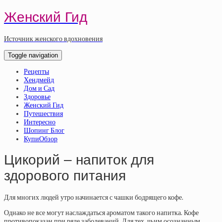
Женский Гид
Источник женского вдохновения
Toggle navigation
Рецепты
Хендмейд
Дом и Сад
Здоровье
Женский Гид
Путешествия
Интересно
Шопинг Блог
КупиОбзор
Цикорий – напиток для
здорового питания
Для многих людей утро начинается с чашки бодрящего кофе.
Однако не все могут наслаждаться ароматом такого напитка. Кофе
противопоказан при ряде заболеваний. Для тех, чьим осознанным