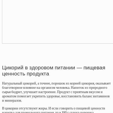
Цикорий в здоровом питании — пищевая
ценность продукта
Натуральный цикорий, а точнее, порошок из корней цикория, оказывает
благотворное влияние на организм человека. Напиток из природного
сырья бодрит, улучшает настроение. Продукт с приятным вкусом и
ароматом помогает укрепить здоровье, восстановить баланс витаминов
и минералов.
В цикории отсутствуют жиры. И если говорить о пищевой ценности
напитка для правильного питания, то в 100 г сухого порошка