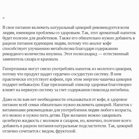
<
В свое питание включить натуральный цикорий рекомендуется всем
людям, имеющим проблемы со здоровьем. Так, этот ароматный напиток
будет полезен для диабетиков. Также его обязательно нужно добавить в
рацион питания худеющим людям, потому что аналог кофе
способствует улучшению метаболизма благодаря содержанию
рекордного количества инулина. Этот полисахарид — естественный
заменитель сахара и крахмала.
Гипертоники могут смело употреблять напиток из молотого цикория,
потому что продукт щадит сердечно-сосудистую систему. В нем
практически отсутствует кофеин, при этом энергию чашечка цикория
подарит небывалую. Еще признанный эликсир здоровья благотворно
влияет на нервную систему за счет содержания гликозида интибина.
Даже если вам нет необходимости отказываться от кофе, в здоровое
питание всей семьи обязательно нужно включить цикорий. Напиток с
витаминами рекомендован для употребления людям любого возраста,
его можно и нужно пить детям. При желании можно заваривать
целебную жидкость с молоком и сахаром, но, конечно, полезнее всего
добавить в рацион питания натуральные подсластители. Так, цикорий
отлично сочетается с медом, фруктозой.