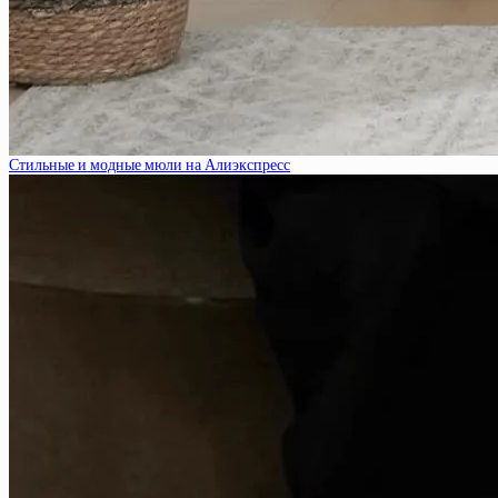
Стильные и модные мюли на Алиэкспресс