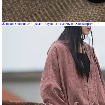
Женские хлопковые пиджаки, блузоны и жакеты на Алиэкспресс