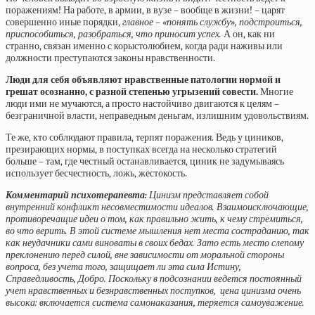
поражениям! На работе, в армии, в вузе – вообще в жизни! – царят
совершенно иные порядки,
главное – «понять службу», подстроиться,
приспособиться, разобраться, что приносит успех.
А он, как ни
странно, связан именно с корыстолюбием, когда ради наживы или
должности преступаются законы нравственности.
Люди для себя объявляют нравственные патологии нормой и
грешат осознанно, с разной степенью угрызений совести.
Многие
люди ими не мучаются, а просто настойчиво двигаются к целям –
безграничной власти, неправедным деньгам, излишним удовольствиям.
Те же, кто соблюдают правила, терпят поражения. Ведь у циников,
презирающих нормы, в поступках всегда на несколько стратегий
больше – там, где честный останавливается, циник не задумываясь
использует бесчестность, ложь, жестокость.
Комментарий психотерапевта:
Цинизм представляет собой
внутренний конфликт несовместимости идеалов. Взаимоисключающие,
противоречащие идеи о том, как правильно жить, к чему стремиться,
во что верить. В этой системе мышления нет места состраданию, так
как неудачники сами виноваты в своих бедах. Зато есть место слепому
преклонению перед силой, вне зависимости от моральной стороны
вопроса, без учета того, защищает ли эта сила Истину,
Справедливость, Добро. Поскольку в подсознании ведется постоянный
учет нравственных и безнравственных поступков, цена цинизма очень
высока: включается система самонаказания, теряется самоуважение.