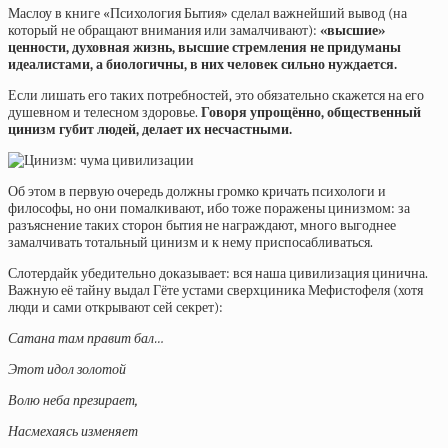
Маслоу в книге «Психология Бытия» сделал важнейший вывод (на
который не обращают внимания или замалчивают):
«высшие»
ценности, духовная жизнь, высшие стремления не придуманы
идеалистами, а биологичны, в них человек сильно нуждается.
Если лишать его таких потребностей, это обязательно скажется на его
душевном и телесном здоровье.
Говоря упрощённо, общественный
цинизм губит людей, делает их несчастными.
Об этом в первую очередь должны громко кричать психологи и
философы, но они помалкивают, ибо тоже поражены цинизмом: за
разъяснение таких сторон бытия не награждают, много выгоднее
замалчивать тотальный цинизм и к нему приспосабливаться.
Слотердайк убедительно доказывает: вся наша цивилизация цинична.
Важную её тайну выдал Гёте устами сверхциника Мефистофеля (хотя
люди и сами открывают сей секрет):
Сатана там правит бал…
Этот идол золотой
Волю неба презирает,
Насмехаясь изменяет