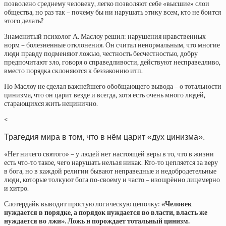
позволено среднему человеку, легко позволяют себе «высшие» слои
общества, но раз так – почему бы ни нарушать этику всем, кто не боится
этого делать?
Знаменитый психолог А. Маслоу решил: нарушения нравственных
норм – болезненные отклонения. Он считал ненормальным, что многие
люди правду подменяют ложью, честность бесчестностью, добру
предпочитают зло, говоря о справедливости, действуют несправедливо,
вместо порядка склоняются к беззаконию итп.
Но Маслоу не сделал важнейшего обобщающего вывода – о тотальности
цинизма, что он царит везде и всегда, хотя есть очень много людей,
старающихся жить нецинично.
<
Трагедия мира в том, что в нём царит «дух цинизма».
«Нет ничего святого» – у людей нет настоящей веры в то, что в жизни
есть что-то такое, чего нарушать нельзя никак. Кто-то цепляется за веру
в бога, но в каждой религии бывают неправедные и недобродетельные
люди, которые толкуют бога по-своему и часто – изощрённо лицемерно
и хитро.
Слотердайк выводит простую логическую цепочку:
«Человек
нуждается в порядке, а порядок нуждается во власти, власть же
нуж­дается во лжи». Ложь и порождает тотальный цинизм.