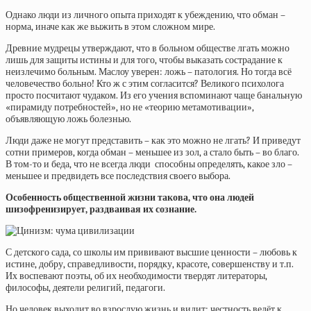
Однако люди из личного опыта приходят к убеждению, что обман –
норма, иначе как же выжить в этом сложном мире.
Древние мудрецы утверждают, что в больном обществе лгать можно
лишь для защиты истины и для того, чтобы выказать сострадание к
неизлечимо больным. Маслоу уверен: ложь – патология. Но тогда всё
человечество больно! Кто ж с этим согласится? Великого психолога
просто посчитают чудаком. Из его учения вспоминают чаще банальную
«пирамиду потребностей», но не «теорию метамотивации»,
объявляющую ложь болезнью.
Люди даже не могут представить – как это можно не лгать? И приведут
сотни примеров, когда обман – меньшее из зол, а стало быть – во благо.
В том-то и беда, что не всегда люди способны определять, какое зло –
меньшее и предвидеть все последствия своего выбора.
Особенность общественной жизни такова, что она людей
шизофренизирует, раздваивая их сознание.
С детского сада, со школы им прививают высшие ценности – любовь к
истине, добру, справедливости, порядку, красоте, совершенству и т.п.
Их воспевают поэты, об их необходимости твердят литераторы,
философы, деятели религий, педагоги.
Но человек выходит во взрослую жизнь и видит: честность ведёт к