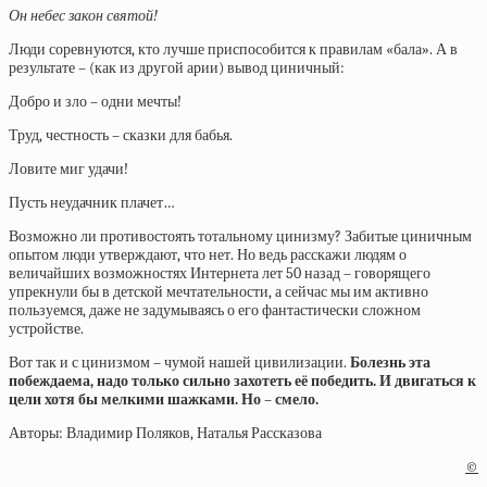
Он небес закон святой!
Люди соревнуются, кто лучше приспособится к правилам «бала». А в
результате – (как из другой арии) вывод циничный:
Добро и зло – одни мечты!
Труд, честность – сказки для бабья.
Ловите миг удачи!
Пусть неудачник плачет…
Возможно ли противостоять тотальному цинизму? Забитые циничным
опытом люди утверждают, что нет. Но ведь расскажи людям о
величайших возможностях Интернета лет 50 назад – говорящего
упрекнули бы в детской мечтательности, а сейчас мы им активно
пользуемся, даже не задумываясь о его фантастически сложном
устройстве.
Вот так и с цинизмом – чумой нашей цивилизации.
Болезнь эта
побеждаема, надо только сильно захотеть её победить. И двигаться к
цели хотя бы мелкими шажками. Но – смело.
Авторы: Владимир Поляков, Наталья Рассказова
©