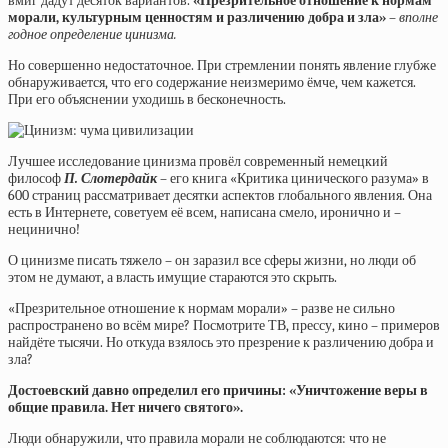
вмиг дадут десяток вариантов.
«Презрительное отношение к нормам
морали, культурным ценностям и различению добра и зла»
–
вполне
годное определение цинизма.
Но совершенно недостаточное. При стремлении понять явление глубже
обнаруживается, что его содержание неизмеримо ёмче, чем кажется.
При его объяснении уходишь в бесконечность.
Лучшее исследование цинизма провёл современный немецкий
философ
П. Слотердайк
– его книга «Критика цинического разума» в
600 страниц рассматривает десятки аспектов глобального явления. Она
есть в Интернете, советуем её всем, написана смело, иронично и –
нецинично!
О цинизме писать тяжело – он заразил все сферы жизни, но люди об
этом не думают, а власть имущие стараются это скрыть.
«Презрительное отношение к нормам морали» ­– разве не сильно
распространено во всём мире? Посмотрите ТВ, прессу, кино – примеров
найдёте тысячи. Но откуда взялось это презрение к различению добра и
зла?
Достоевский давно определил его причины: «Уничтожение веры в
общие правила. Нет ничего святого».
Люди обнаружили, что правила морали не соблюдаются: что не