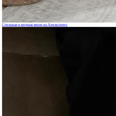
Стильные и модные мюли на Алиэкспресс