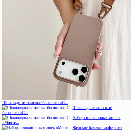
Шоколадные атласные босоножкиС…
Шоколадные атласные
босоножкиС…
Набор силиконовых мишек
«Монте…
Женские балетки-лоферы из