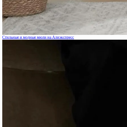
Стильные и модные мюли на Алиэкспресс