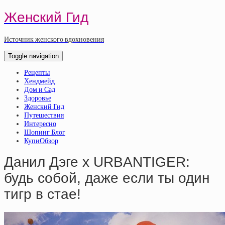
Женский Гид
Источник женского вдохновения
Toggle navigation
Рецепты
Хендмейд
Дом и Сад
Здоровье
Женский Гид
Путешествия
Интересно
Шопинг Блог
КупиОбзор
Данил Дэге x URBANTIGER:
будь собой, даже если ты один
тигр в стае!