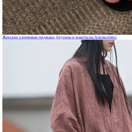
Женские хлопковые пиджаки, блузоны и жакеты на Алиэкспресс