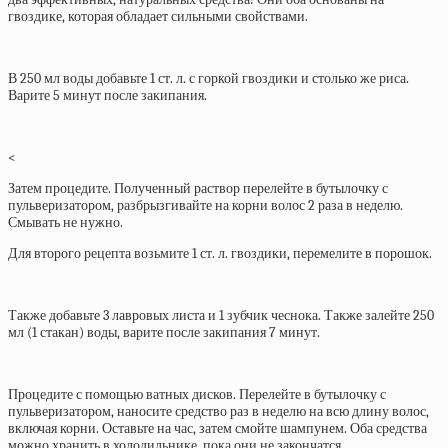
гвоздике, которая обладает сильными свойствами.
В 250 мл воды добавьте 1 ст. л. с горкой гвоздики и столько же риса.
Варите 5 минут после закипания.
<
Затем процедите. Полученный раствор перелейте в бутылочку с
пульверизатором, разбрызгивайте на корни волос 2 раза в неделю.
Смывать не нужно.
Для второго рецепта возьмите 1 ст. л. гвоздики, перемелите в порошок.
Также добавьте 3 лавровых листа и 1 зубчик чеснока. Также залейте 250
мл (1 стакан) воды, варите после закипания 7 минут.
Процедите с помощью ватных дисков. Перелейте в бутылочку с
пульверизатором, наносите средство раз в неделю на всю длину волос,
включая корни. Оставьте на час, затем смойте шампунем. Оба средства
можно хранить в холодильнике, пока они не закончатся.