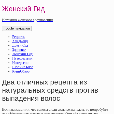
Женский Гид
Источник женского вдохновения
Toggle navigation
Рецепты
Хендмейд
Дом и Сад
Здоровье
Женский Гид
Путешествия
Интересно
Шопинг Блог
КупиОбзор
Два отличных рецепта из
натуральных средств против
выпадения волос
Если вы заметили, что волосы стали сильнее выпадать, то попробуйте
два эффективных, натуральных средства! Они оба основаны на