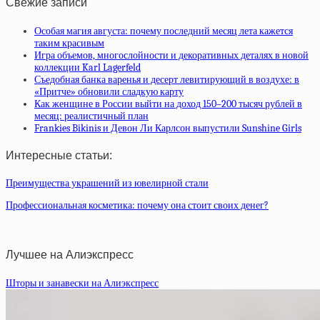
Свежие записи
Особая магия августа: почему последний месяц лета кажется
таким красивым
Игра объемов, многослойности и декоративных деталях в новой
коллекции Karl Lagerfeld
Съедобная банка варенья и десерт левитирующий в воздухе: в
«Притче» обновили сладкую карту
Как женщине в России выйти на доход 150–200 тысяч рублей в
месяц: реалистичный план
Frankies Bikinis и Девон Ли Карлсон выпустили Sunshine Girls
Интересные статьи:
Преимущества украшений из ювелирной стали
Профессиональная косметика: почему она стоит своих денег?
Лучшее на Алиэкспресс
Шторы и занавески на Алиэкспресс