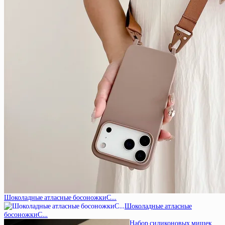
Шоколадные атласные босоножкиС…
Шоколадные атласные
босоножкиС…
Набор силиконовых мишек