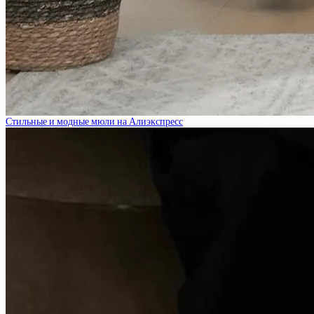
Стильные и модные мюли на Алиэкспресс