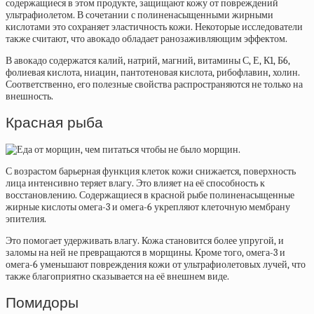
содержащиеся в этом продукте, защищают кожу от повреждений
ультрафиолетом. В сочетании с полиненасыщенными жирными
кислотами это сохраняет эластичность кожи. Некоторые исследователи
также считают, что авокадо обладает ранозаживляющим эффектом.
В авокадо содержатся калий, натрий, магний, витамины С, Е, К1, Б6,
фолиевая кислота, ниацин, пантотеновая кислота, рибофлавин, холин.
Соответственно, его полезные свойства распространяются не только на
внешность.
Красная рыба
С возрастом барьерная функция клеток кожи снижается, поверхность
лица интенсивно теряет влагу. Это влияет на её способность к
восстановлению. Содержащиеся в красной рыбе полиненасыщенные
жирные кислоты омега-3 и омега-6 укрепляют клеточную мембрану
эпителия.
Это помогает удерживать влагу. Кожа становится более упругой, и
заломы на ней не превращаются в морщины. Кроме того, омега-3 и
омега-6 уменьшают повреждения кожи от ультрафиолетовых лучей, что
также благоприятно сказывается на её внешнем виде.
Помидоры