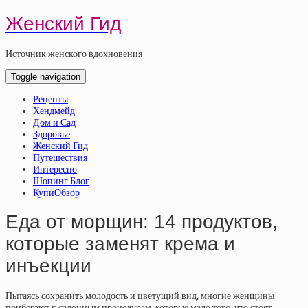
Женский Гид
Источник женского вдохновения
Toggle navigation
Рецепты
Хендмейд
Дом и Сад
Здоровье
Женский Гид
Путешествия
Интересно
Шопинг Блог
КупиОбзор
Еда от морщин: 14 продуктов,
которые заменят крема и
инъекции
Пытаясь сохранить молодость и цветущий вид, многие женщины
прибегают к салонным процедурам, которые мало того, что стоят