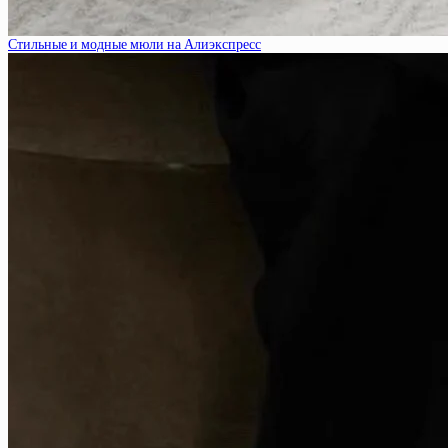
Стильные и модные мюли на Алиэкспресс