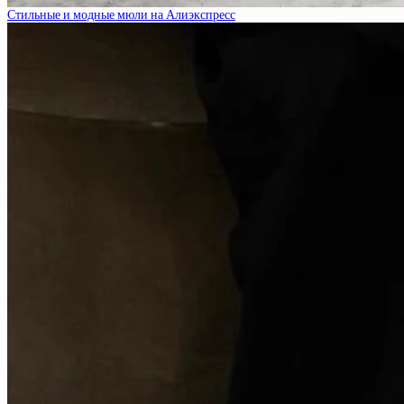
Стильные и модные мюли на Алиэкспресс