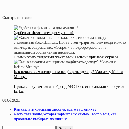
Смотрите также:
Удобен ли феминизм для мужчин?
С чем носить твидовый жакет этой весной: примеры образов
Как невысоким женщинам подбирать одежду? Учимся у Кайли
Миноуг
Приказано уничтожить: бренд MSCHF создал сандалии из сумок
Birkin
08.06.2021
Как сделать красивый хвостик всего за 1 минуту
Часть тела жены, которая кормит всю семью. Пост о том, как
правильно выбирать женщину