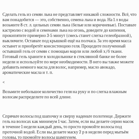
Сделать гель из семян льна не представляет никакой сложности. Всё, что
вам понадобится — это, собственно, семена льна и вода. На 1 л воды
возьмите 8 ст. л. цельных семян льна (белые или коричневые). Поставьте
кастрюлю с водой и семенами льна на огонь, доведите до кипения,
прокипятите примерно 3-5 минут (смесь станет слегка гелеобразной),
выключите. Оставьте под крышкой ещё на полчаса. За это время масса
остынет и приобретёт консистенцию геля. Процедите полученный
остывший гель от семян с помощью марли или любой х/б ткани.
Готовый гель храните в холодильнике в стеклянной банке не более
недели и используйте по мере необходимости. В него вы также можете
добавить немного масла для волос, например, масло авокадо,
ароматические масла и т. п.
<
Возьмите небольшое количество геля на руку и по слегка влажным
волосам распределите по всей длине.
Спрячьте волосы под шапочку и сверху наденьте полотенце. Держите
гель на волосах как минимум 1 час. Затем, если вы делаете серию масок
в течение 1 недели каждый день, то просто промойте волосы под
проточной водой. Если вы делаете маску 2 р в неделю перед мытьём
головы, то промойте волосы шампунем.