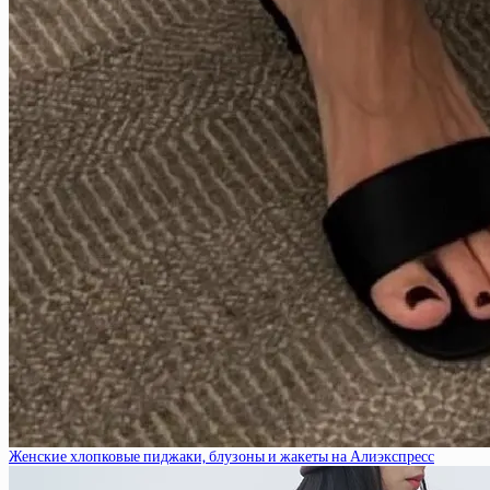
Женские хлопковые пиджаки, блузоны и жакеты на Алиэкспресс