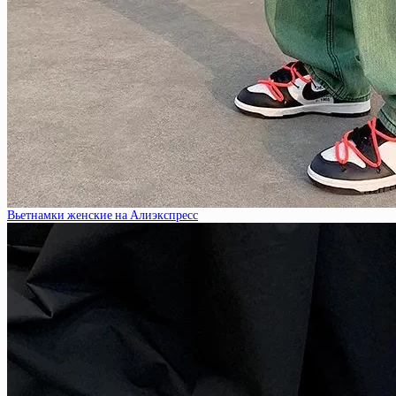
Вьетнамки женские на Алиэкспресс