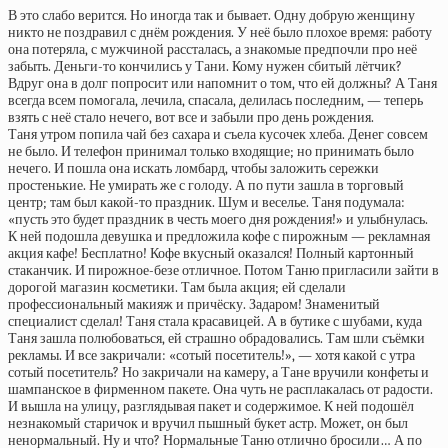
В это слабо верится. Но иногда так и бывает. Одну добрую женщину
никто не поздравил с днём рождения. У неё было плохое время: работу
она потеряла, с мужчиной рассталась, а знакомые предпочли про неё
забыть. Деньги-то кончились у Тани. Кому нужен сбитый лётчик?
Вдруг она в долг попросит или напомнит о том, что ей должны? А Таня
всегда всем помогала, лечила, спасала, делилась последним, — теперь
взять с неё стало нечего, вот все и забыли про день рождения.
Таня утром попила чай без сахара и съела кусочек хлеба. Денег совсем
не было. И телефон принимал только входящие; но принимать было
нечего. И пошла она искать ломбард, чтобы заложить сережки
простенькие. Не умирать же с голоду. А по пути зашла в торговый
центр; там был какой-то праздник. Шум и веселье. Таня подумала:
«пусть это будет праздник в честь моего дня рождения!» и улыбнулась.
К ней подошла девушка и предложила кофе с пирожным — рекламная
акция кафе! Бесплатно! Кофе вкусный оказался! Полный картонный
стаканчик. И пирожное-безе отличное. Потом Таню пригласили зайти в
дорогой магазин косметики. Там была акция; ей сделали
профессиональный макияж и причёску. Задаром! Знаменитый
специалист сделал! Таня стала красавицей. А в бутике с шубами, куда
Таня зашла полюбоваться, ей страшно обрадовались. Там шли съёмки
рекламы. И все закричали: «сотый посетитель!», — хотя какой с утра
сотый посетитель? Но закричали на камеру, а Тане вручили конфеты и
шампанское в фирменном пакете. Она чуть не расплакалась от радости.
И вышла на улицу, разглядывая пакет и содержимое. К ней подошёл
незнакомый старичок и вручил пышный букет астр. Может, он был
ненормальный. Ну и что? Нормальные Таню отлично бросили… А по