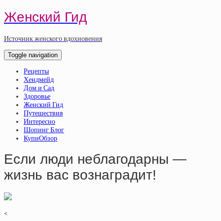
Женский Гид
Источник женского вдохновения
Toggle navigation
Рецепты
Хендмейд
Дом и Сад
Здоровье
Женский Гид
Путешествия
Интересно
Шопинг Блог
КупиОбзор
Если люди неблагодарны —
жизнь вас вознаградит!
<