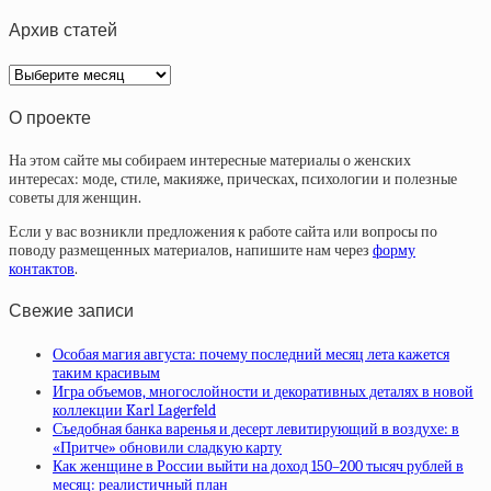
Архив статей
Архив
статей
О проекте
На этом сайте мы собираем интересные материалы о женских
интересах: моде, стиле, макияже, прическах, психологии и полезные
советы для женщин.
Если у вас возникли предложения к работе сайта или вопросы по
поводу размещенных материалов, напишите нам через
форму
контактов
.
Свежие записи
Особая магия августа: почему последний месяц лета кажется
таким красивым
Игра объемов, многослойности и декоративных деталях в новой
коллекции Karl Lagerfeld
Съедобная банка варенья и десерт левитирующий в воздухе: в
«Притче» обновили сладкую карту
Как женщине в России выйти на доход 150–200 тысяч рублей в
месяц: реалистичный план