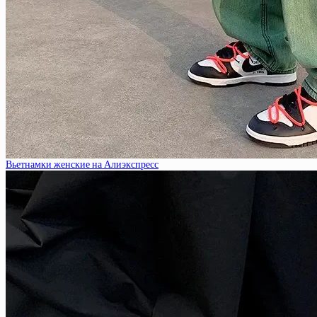
Вьетнамки женские на Алиэкспресс