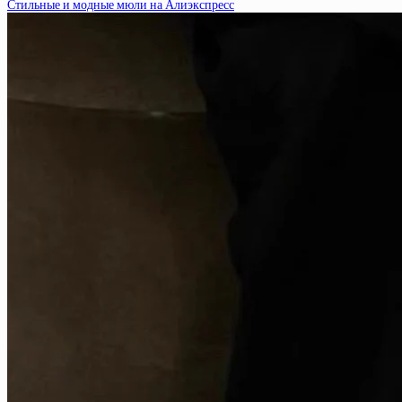
Стильные и модные мюли на Алиэкспресс