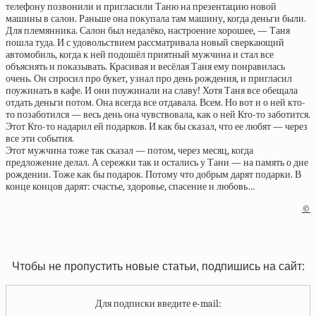
телефону позвонили и пригласили Таню на презентацию новой
машины в салон. Раньше она покупала там машину, когда деньги были.
Для племянника. Салон был недалёко, настроение хорошее, — Таня
пошла туда. И с удовольствием рассматривала новый сверкающий
автомобиль, когда к ней подошёл приятный мужчина и стал все
объяснять и показывать. Красивая и весёлая Таня ему понравилась
очень. Он спросил про букет, узнал про день рождения, и пригласил
поужинать в кафе. И они поужинали на славу! Хотя Таня все обещала
отдать деньги потом. Она всегда все отдавала. Всем. Но вот и о ней кто-
то позаботился — весь день она чувствовала, как о ней Кто-то заботится.
Этот Кто-то надарил ей подарков. И как бы сказал, что ее любят — через
все эти события.
Этот мужчина тоже так сказал — потом, через месяц, когда
предложение делал. А сережки так и остались у Тани — на память о дне
рождении. Тоже как бы подарок. Потому что добрым дарят подарки. В
конце концов дарят: счастье, здоровье, спасение и любовь…
©
Чтобы не пропустить новые статьи, подпишись на сайт:
Для подписки введите e-mail: