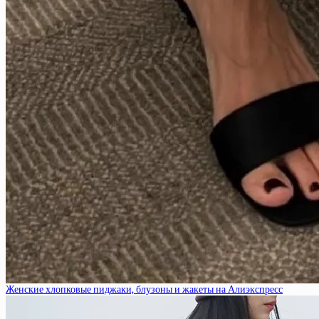
Женские хлопковые пиджаки, блузоны и жакеты на Алиэкспресс