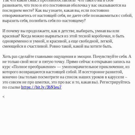
Так что какой смысл противопоставлять? Что такого вы в себе
развиваете, что тело и его постоянная оболочка у вас оказываются на
последнем месте? Как вы узнаете, какая вы, если постоянно
отворачиваетесь от настоящей себя, не даете себе познакомиться с собой,
выразить себя, полюбить себя по-настоящему?
⠀
И почему вы продолжаете, как в детстве, выбирать, умная вы или
красивая? Когда можно вырваться из этой тесной коробочки, и быть
одновременно и умной, и красивой, а еще свободной, легкой,
смеющейся и счастливой. Ровно такой, какой вы хотите быть.
⠀
Хоть раз сделайте главными ощущения и эмоции. Почувствуйте себя. А
не только свой мозг и пятую точку. Прямо сейчас я открываю запись на
курс «Полное преображение» — умопомрачительное приключение, из
которого возвращаются настоящей собой. И всесторонне развитой,
конечно (вы только посмотрите на список наших уроков в карусели –
это совсем не про шмотки, это про вас и то, какая вы). Регистрируйтесь
по ссылке
https://bit.ly/3bN1eu7
<