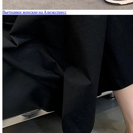
Вьетнамки женские на Алиэкспресс