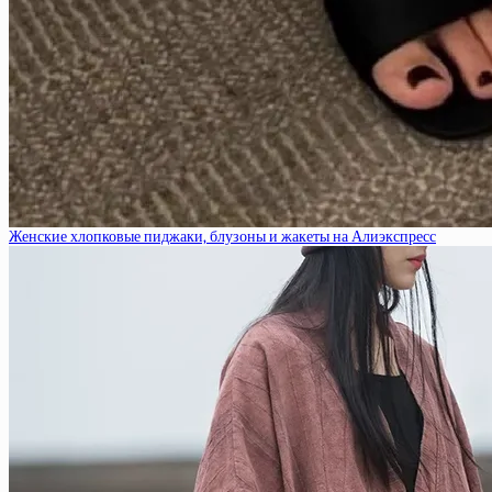
Женские хлопковые пиджаки, блузоны и жакеты на Алиэкспресс