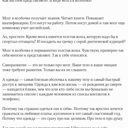
Как вы себя представляете? В виде мозга в колбочке?
Мозг в колбочке получает знания. Читает книги. Повышает
квалификацию. Его несут на работу. Потом несут домой и там мозг еще
немножко учит английский.
Ах, простите. Кроме мозга имеется толстая жопа, которую надо бы в
спортзал оттащить? И посадить на гречку с серой диетической курицей?
Мозг в колбочке и перманентно толстая жопа. Чувствую, примерно так
себя многие и представляют. Так к себе относятся.
⠀
Саморазвитие — это не только про мозг. Ваше тело и ваши эмоции
тоже требуют развития. Только вы их не слышите.
⠀
А одежда — самая близкая оболочка к нашему телу и самый быстрый
доступ к эмоциям. Одежда к вам всю жизнь — от рождения до смерти
— находится ближе, чем что или кто-либо (если вы буквально не
занимаетесь сексом с каждым человеком из списка контактов в
телефоне).
⠀
Поэтому так страшно одеться «не в себя». Поэтому так яростно хочется
сражаться за любимое платье, купленное в тот самый счастливый год.
Потому что одежда — это сразу про нас целиком. Про тело и про душу.
⠀