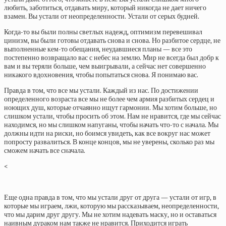
любить, заботиться, отдавать миру, который никогда не дает ничего
взамен. Вы устали от неопределенности. Устали от серых будней.
Когда-то вы были полны светлых надежд, оптимизм перевешивал
цинизм, вы были готовы отдавать снова и снова. Но разбитое сердце, не
выполненные кем-то обещания, неудавшиеся планы — все это
постепенно возвращало вас с небес на землю. Мир не всегда был добр к
вам и вы теряли больше, чем выигрывали, а сейчас нет совершенно
никакого вдохновения, чтобы попытаться снова. Я понимаю вас.
Правда в том, что все мы устали. Каждый из нас. По достижении
определенного возраста все мы не более чем армия разбитых сердец и
ноющих душ, которые отчаянно ищут гармонии. Мы хотим больше, но
слишком устали, чтобы просить об этом. Нам не нравится, где мы сейчас
находимся, но мы слишком напуганы, чтобы начать что-то с начала. Мы
должны идти на риски, но боимся увидеть, как все вокруг нас может
попросту развалиться. В конце концов, мы не уверены, сколько раз мы
сможем начать все сначала.
<
Еще одна правда в том, что мы устали друг от друга — устали от игр, в
которые мы играем, лжи, которую мы рассказываем, неопределенности,
что мы дарим друг другу. Мы не хотим надевать маску, но и оставаться
наивным дураком нам также не нравится. Приходится играть