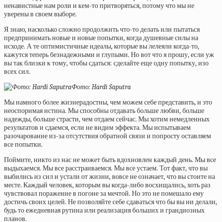
ненавистные нам роли и кем-то притворяться, потому что мы не
уверены в своем выборе.
Я знаю, насколько сложно продолжить что-то делать или пытаться
предпринимать новые и новые попытки, когда душевные силы на
исходе. А те оптимистичные идеалы, которые вы лелеяли когда-то,
кажутся теперь безнадежными и глупыми. Но вот что я прошу, если уж
вы так близки к тому, чтобы сдаться: сделайте еще одну попытку, изо
всех сил.
Фото: Hardi Saputra
Мы намного более жизнерадостны, чем можем себе представить, и это
неоспоримая истина. Мы способны отдавать больше любви, больше
надежды, больше страсти, чем отдаем сейчас. Мы хотим немедленных
результатов и сдаемся, если не видим эффекта. Мы испытываем
разочарование из-за отсутствия обратной связи и попросту оставляем
все попытки.
Поймите, никто из нас не может быть вдохновлен каждый день. Мы все
выдыхаемся. Мы все расстраиваемся. Мы все устаем. Тот факт, что вы
выбились из сил и устали от жизни, вовсе не означает, что вы стоите на
месте. Каждый человек, которым вы когда-либо восхищались, хоть раз
чувствовал поражение в погоне за мечтой. Но это не помешало ему
достичь своих целей. Не позволяйте себе сдаваться что бы вы ни делали,
будь то ежедневная рутина или реализация больших и грандиозных
планов.