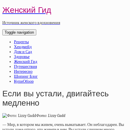
Женский Гид
Источник женского вдохновения
Toggle navigation
Рецепты
Хендмейд
Дом и Сад
Здоровье
Женский Гид
Путешествия
Интересно
Шопинг Блог
КупиОбзор
Если вы устали, двигайтесь
медленно
Фото: Lizzy Gadd
— Мир, в котором мы живем, очень выматывает. Он неблагодарен. Вы
устали даже оттого, что живете в нем. Вы устали слишком много