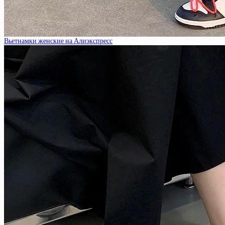
Вьетнамки женские на Алиэкспресс