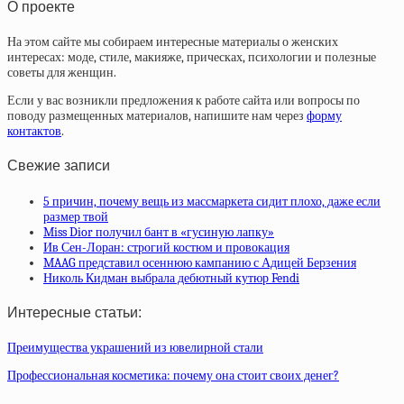
О проекте
На этом сайте мы собираем интересные материалы о женских
интересах: моде, стиле, макияже, прическах, психологии и полезные
советы для женщин.
Если у вас возникли предложения к работе сайта или вопросы по
поводу размещенных материалов, напишите нам через
форму
контактов
.
Свежие записи
5 причин, почему вещь из массмаркета сидит плохо, даже если
размер твой
Miss Dior получил бант в «гусиную лапку»
Ив Сен-Лоран: строгий костюм и провокация
MAAG представил осеннюю кампанию с Адицей Берзения
Николь Кидман выбрала дебютный кутюр Fendi
Интересные статьи:
Преимущества украшений из ювелирной стали
Профессиональная косметика: почему она стоит своих денег?