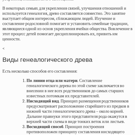
В некоторых семьях для укрепления связей, улучшения отношений и
используется генеалогия, древо составляется совместно. Это занятие
выступает общим интересом, сближающим людей. Изучение и
составление родословной помогает и установить семейные традиции,
являющиеся одной из основ укрепления ячейки общества. Вовлечение в
этот процесс детей помогает дисциплинировать их, привить им
ценности.
<
Виды генеалогического древа
Есть несколько способов его составления:
По линии отца или матери
. Составление
генеалогического дерева по этой схеме заключается во
внесении в нее всех родственников до самых старших
известных потомкам их представителей.
Нисходящий вид
. Принцип размещения родственников
предусматривает расположение старейшего из предков в
нижней части генеалогического древа – около корней.
Дальние правнуки этого представителя рода окажутся в
верхней части схемы в виде тонких веток или листьев.
Восходящий способ
. Принцип построения
противоположен принципу составления нисходящего