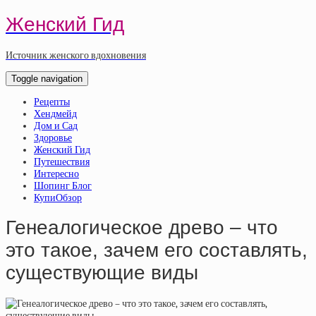
Женский Гид
Источник женского вдохновения
Toggle navigation
Рецепты
Хендмейд
Дом и Сад
Здоровье
Женский Гид
Путешествия
Интересно
Шопинг Блог
КупиОбзор
Генеалогическое древо – что
это такое, зачем его составлять,
существующие виды