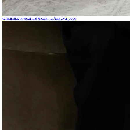
Стильные и модные мюли на Алиэкспресс