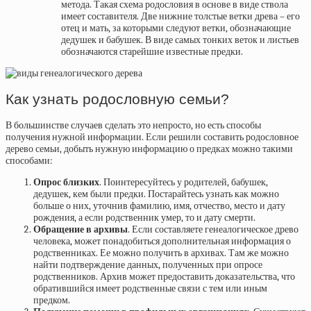
метода. Такая схема родословия в основе в виде ствола
имеет составителя. Две нижние толстые ветки древа – его
отец и мать, за которыми следуют ветки, обозначающие
дедушек и бабушек. В виде самых тонких веток и листьев
обозначаются старейшие известные предки.
Как узнать родословную семьи?
В большинстве случаев сделать это непросто, но есть способы
получения нужной информации. Если решили составить родословное
дерево семьи, добыть нужную информацию о предках можно такими
способами:
Опрос близких
. Поинтересуйтесь у родителей, бабушек,
дедушек, кем были предки. Постарайтесь узнать как можно
больше о них, уточнив фамилию, имя, отчество, место и дату
рождения, а если родственник умер, то и дату смерти.
Обращение в архивы
. Если составляете генеалогическое древо
человека, может понадобиться дополнительная информация о
родственниках. Ее можно получить в архивах. Там же можно
найти подтверждение данных, полученных при опросе
родственников. Архив может предоставить доказательства, что
обратившийся имеет родственные связи с тем или иным
предком.