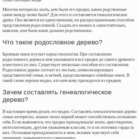
Многим интересно знать, кем были его предки, какие родственные
связи между ними были? Для этого и составляется генеалогическое
древо. Оно является не единственным, но распространенным способом
представления родословной. Создать его можно и самостоятельно,
выяснив, кем были ваши дальние родственники.
Что такое родословное дерево?
Кровные связи изучает наука генеалогия. При составлении
родословного дерева в нем указываются все предки до самого древнего
известного из них. Существует несколько способов его составления.
Родословное дерево состоит из листьев, символизирующих
представителей семьи, и ветвей, представляющих семейные связи. В
такой схеме хорошо видно, кто кем кому приходился из предков.
Зачем составлять генеалогическое
дерево?
В настоящее время делать это модно. Составлять генеалогическое дерево
семьи интересно, знание своих корней может способствовать познанию
себя. Если выясняется, что предки принадлежали знати, аристократии,
интеллигенции, другим уважаемым классам, то и их потомки горды за
них. Осознавая принадлежность к ним, человек чувствует себя
увереннее, повышается его самооценка.