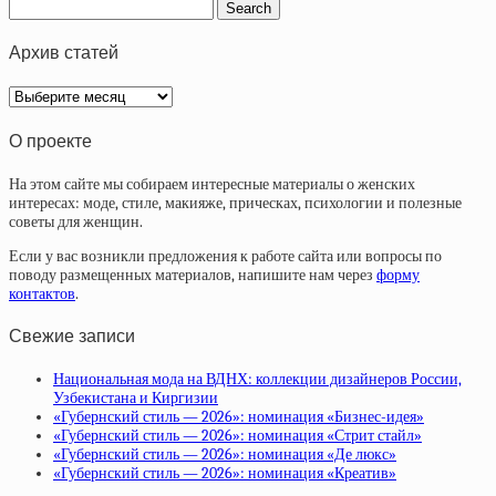
Архив статей
Архив
статей
О проекте
На этом сайте мы собираем интересные материалы о женских
интересах: моде, стиле, макияже, прическах, психологии и полезные
советы для женщин.
Если у вас возникли предложения к работе сайта или вопросы по
поводу размещенных материалов, напишите нам через
форму
контактов
.
Свежие записи
Национальная мода на ВДНХ: коллекции дизайнеров России,
Узбекистана и Киргизии
«Губернский стиль — 2026»: номинация «Бизнес-идея»
«Губернский стиль — 2026»: номинация «Стрит стайл»
«Губернский стиль — 2026»: номинация «Де люкс»
«Губернский стиль — 2026»: номинация «Креатив»