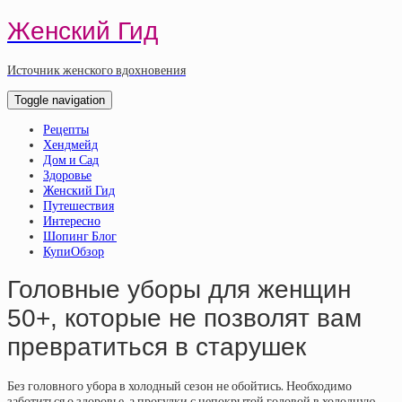
Женский Гид
Источник женского вдохновения
Toggle navigation
Рецепты
Хендмейд
Дом и Сад
Здоровье
Женский Гид
Путешествия
Интересно
Шопинг Блог
КупиОбзор
Головные уборы для женщин
50+, которые не позволят вам
превратиться в старушек
Без головного убора в холодный сезон не обойтись. Необходимо
заботиться о здоровье, а прогулки с непокрытой головой в холодную