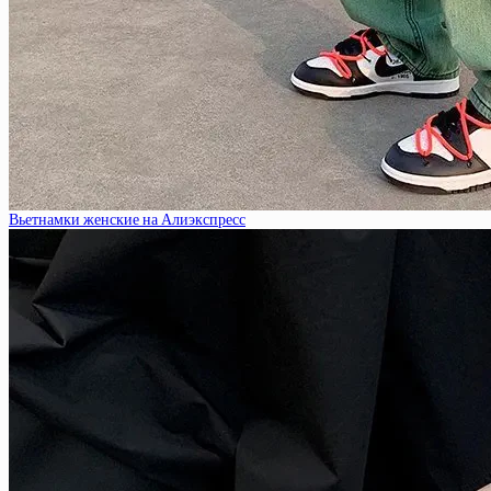
Вьетнамки женские на Алиэкспресс