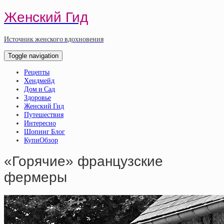
Женский Гид
Источник женского вдохновения
Toggle navigation
Рецепты
Хендмейд
Дом и Сад
Здоровье
Женский Гид
Путешествия
Интересно
Шопинг Блог
КупиОбзор
«Горячие» французские
фермеры