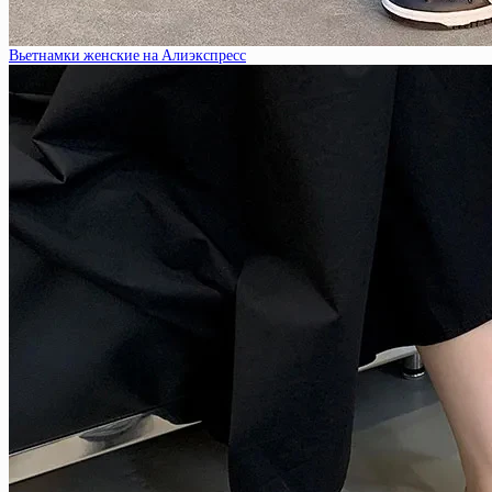
Вьетнамки женские на Алиэкспресс