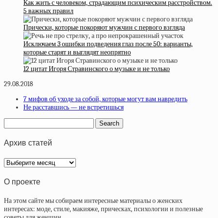
Как жить с человеком, страдающим психическим расстройством.
5 важных правил
Прически, которые покоряют мужчин с первого взгляда
Исключаем 3 ошибки подведения глаз после 50: варианты,
которые старят и выглядят неопрятно
12 цитат Игоря Стравинского о музыке и не только
29.08.2018
7 мифов об уходе за собой, которые могут вам навредить
Не расставшись — не встретишься
Архив статей
Архив
статей
О проекте
На этом сайте мы собираем интересные материалы о женских
интересах: моде, стиле, макияже, прическах, психологии и полезные
советы для женщин.