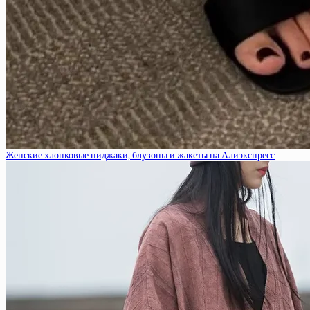
Женские хлопковые пиджаки, блузоны и жакеты на Алиэкспресс