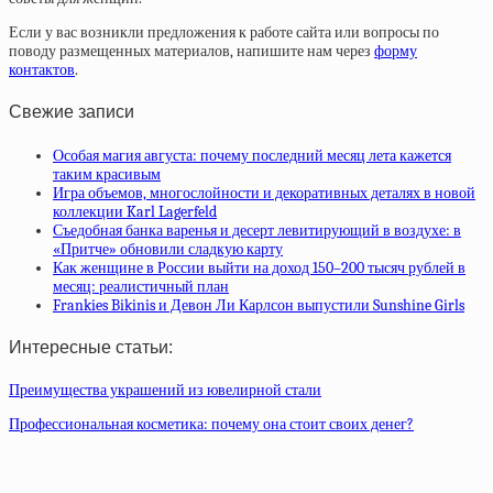
Если у вас возникли предложения к работе сайта или вопросы по
поводу размещенных материалов, напишите нам через
форму
контактов
.
Свежие записи
Особая магия августа: почему последний месяц лета кажется
таким красивым
Игра объемов, многослойности и декоративных деталях в новой
коллекции Karl Lagerfeld
Съедобная банка варенья и десерт левитирующий в воздухе: в
«Притче» обновили сладкую карту
Как женщине в России выйти на доход 150–200 тысяч рублей в
месяц: реалистичный план
Frankies Bikinis и Девон Ли Карлсон выпустили Sunshine Girls
Интересные статьи:
Преимущества украшений из ювелирной стали
Профессиональная косметика: почему она стоит своих денег?