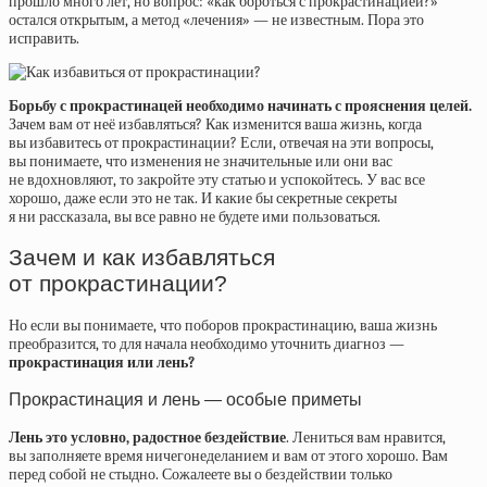
прошло много лет, но вопрос: «как бороться с прокрастинацией?»
остался открытым, а метод «лечения» — не известным. Пора это
исправить.
Борьбу с прокрастинацей необходимо начинать с прояснения целей.
Зачем вам от неё избавляться? Как изменится ваша жизнь, когда
вы избавитесь от прокрастинации? Если, отвечая на эти вопросы,
вы понимаете, что изменения не значительные или они вас
не вдохновляют, то закройте эту статью и успокойтесь. У вас все
хорошо, даже если это не так. И какие бы секретные секреты
я ни рассказала, вы все равно не будете ими пользоваться.
Зачем и как избавляться
от прокрастинации?
Но если вы понимаете, что поборов прокрастинацию, ваша жизнь
преобразится, то для начала необходимо уточнить диагноз —
прокрастинация или лень?
Прокрастинация и лень — особые приметы
Лень это условно, радостное бездействие
. Лениться вам нравится,
вы заполняете время ничегонеделанием и вам от этого хорошо. Вам
перед собой не стыдно. Сожалеете вы о бездействии только