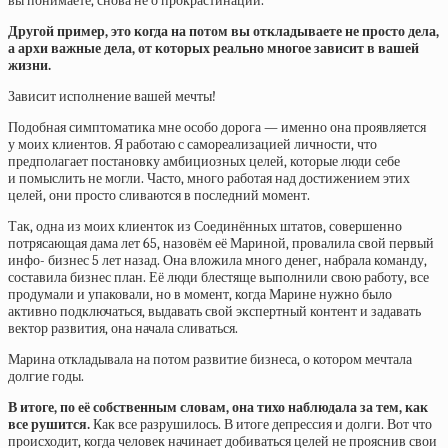
вы понимаете, снова не о прокрастинации.
Другой пример, это когда на потом вы откладываете не просто дела,
а архи важные дела, от которых реально многое зависит в вашей
жизни.
Зависит исполнение вашей мечты!
Подобная симптоматика мне особо дорога — именно она проявляется
у моих клиентов. Я работаю с самореализацией личности, что
предполагает постановку амбициозных целей, которые люди себе
и помыслить не могли. Часто, много работая над достижением этих
целей, они просто сливаются в последний момент.
Так, одна из моих клиенток из Соединённых штатов, совершенно
потрясающая дама лет 65, назовём её Мариной, провалила свой первый
инфо- бизнес 5 лет назад. Она вложила много денег, набрала команду,
составила бизнес план. Её люди блестяще выполнили свою работу, все
продумали и упаковали, но в момент, когда Марине нужно было
активно подключаться, выдавать свой экспертный контент и задавать
вектор развития, она начала сливаться.
Марина откладывала на потом развитие бизнеса, о котором мечтала
долгие годы.
В итоге, по её собственным словам, она тихо наблюдала за тем, как
все рушится.
Как все разрушилось. В итоге депрессия и долги. Вот что
происходит, когда человек начинает добиваться целей не прояснив свои