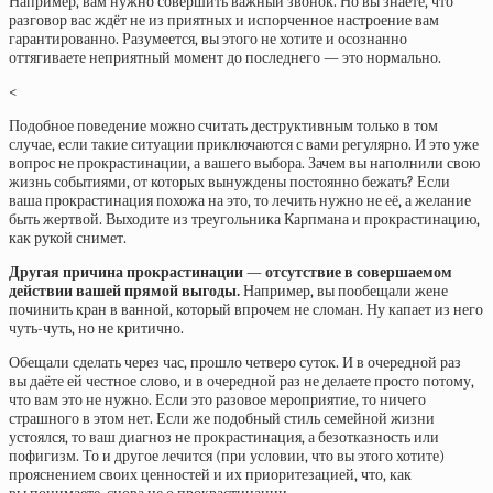
Например, вам нужно совершить важный звонок. Но вы знаете, что
разговор вас ждёт не из приятных и испорченное настроение вам
гарантированно. Разумеется, вы этого не хотите и осознанно
оттягиваете неприятный момент до последнего — это нормально.
<
Подобное поведение можно считать деструктивным только в том
случае, если такие ситуации приключаются с вами регулярно. И это уже
вопрос не прокрастинации, а вашего выбора. Зачем вы наполнили свою
жизнь событиями, от которых вынуждены постоянно бежать? Если
ваша прокрастинация похожа на это, то лечить нужно не её, а желание
быть жертвой. Выходите из треугольника Карпмана и прокрастинацию,
как рукой снимет.
Другая причина прокрастинации — отсутствие в совершаемом
действии вашей прямой выгоды.
Например, вы пообещали жене
починить кран в ванной, который впрочем не сломан. Ну капает из него
чуть-чуть, но не критично.
Обещали сделать через час, прошло четверо суток. И в очередной раз
вы даёте ей честное слово, и в очередной раз не делаете просто потому,
что вам это не нужно. Если это разовое мероприятие, то ничего
страшного в этом нет. Если же подобный стиль семейной жизни
устоялся, то ваш диагноз не прокрастинация, а безотказность или
пофигизм. То и другое лечится (при условии, что вы этого хотите)
прояснением своих ценностей и их приоритезацией, что, как