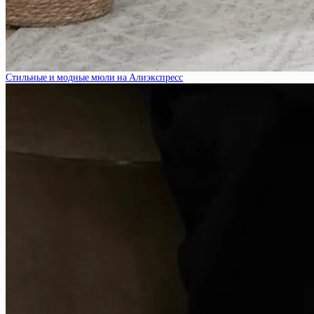
Стильные и модные мюли на Алиэкспресс