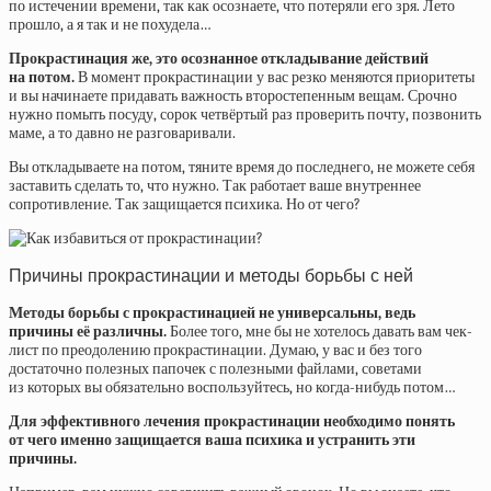
по истечении времени, так как осознаете, что потеряли его зря. Лето
прошло, а я так и не похудела…
Прокрастинация же, это осознанное откладывание действий
на потом.
В момент прокрастинации у вас резко меняются приоритеты
и вы начинаете придавать важность второстепенным вещам. Срочно
нужно помыть посуду, сорок четвёртый раз проверить почту, позвонить
маме, а то давно не разговаривали.
Вы откладываете на потом, тяните время до последнего, не можете себя
заставить сделать то, что нужно. Так работает ваше внутреннее
сопротивление. Так защищается психика. Но от чего?
Причины прокрастинации и методы борьбы с ней
Методы борьбы с прокрастинацией не универсальны, ведь
причины её различны.
Более того, мне бы не хотелось давать вам чек-
лист по преодолению прокрастинации. Думаю, у вас и без того
достаточно полезных папочек с полезными файлами, советами
из которых вы обязательно воспользуйтесь, но когда-нибудь потом…
Для эффективного лечения прокрастинации необходимо понять
от чего именно защищается ваша психика и устранить эти
причины.