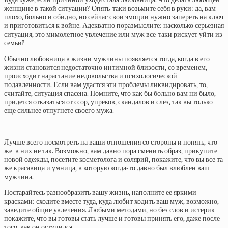
женщине в такой ситуации? Опять-таки возьмите себя в руки: да, вам
плохо, больно и обидно, но сейчас свои эмоции нужно запереть на ключ
и приготовиться к войне. Адекватно поразмыслите: насколько серьезная
ситуация, это мимолетное увлечение или муж все-таки рискует уйти из
семьи?
Обычно любовница в жизни мужчины появляется тогда, когда в его
жизни становится недостаточно интимной близости, со временем,
происходит нарастание недовольства и психологической
подавленности. Если вам удастся эти проблемы ликвидировать, то,
считайте, ситуация спасена. Помните, что как бы больно вам ни было,
придется отказаться от ссор, упреков, скандалов и слез, так вы только
еще сильнее отпугнете своего мужа.
Лучше всего посмотреть на ваши отношения со стороны и понять, что
же в них не так. Возможно, вам давно пора сменить образ, прикупите
новой одежды, посетите косметолога и солярий, покажите, что вы все та
же красавица и умница, в которую когда-то давно был влюблен ваш
мужчина.
Постарайтесь разнообразить вашу жизнь, наполните ее яркими
красками: сходите вместе туда, куда любит ходить ваш муж, возможно,
заведите общие увлечения. Любыми методами, но без слов и истерик
покажите, что вы готовы стать лучше и готовы принять его, даже после
того, как он оступился.