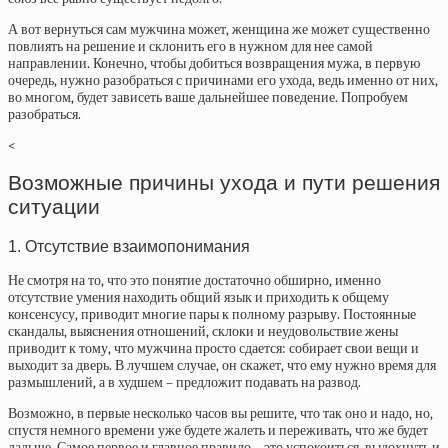
А вот вернуться сам мужчина может, женщина же может существенно
повлиять на решение и склонить его в нужном для нее самой
направлении. Конечно, чтобы добиться возвращения мужа, в первую
очередь, нужно разобраться с причинами его ухода, ведь именно от них,
во многом, будет зависеть ваше дальнейшее поведение. Попробуем
разобраться.
<
Возможные причины ухода и пути решения
ситуации
1. Отсутствие взаимопонимания
Не смотря на то, что это понятие достаточно обширно, именно
отсутствие умения находить общий язык и приходить к общему
консенсусу, приводит многие пары к полному разрыву. Постоянные
скандалы, выяснения отношений, склоки и неудовольствие жены
приводит к тому, что мужчина просто сдается: собирает свои вещи и
выходит за дверь. В лучшем случае, он скажет, что ему нужно время для
размышлений, а в худшем – предложит подавать на развод.
Возможно, в первые несколько часов вы решите, что так оно и надо, но,
спустя немного времени уже будете жалеть и переживать, что же будет
дальше. Самое первое и главное правило – это успокоиться, выдохнуть и