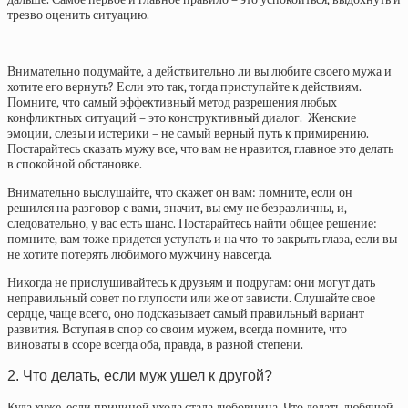
трезво оценить ситуацию.
Внимательно подумайте, а действительно ли вы любите своего мужа и
хотите его вернуть? Если это так, тогда приступайте к действиям.
Помните, что самый эффективный метод разрешения любых
конфликтных ситуаций – это конструктивный диалог. Женские
эмоции, слезы и истерики – не самый верный путь к примирению.
Постарайтесь сказать мужу все, что вам не нравится, главное это делать
в спокойной обстановке.
Внимательно выслушайте, что скажет он вам: помните, если он
решился на разговор с вами, значит, вы ему не безразличны, и,
следовательно, у вас есть шанс. Постарайтесь найти общее решение:
помните, вам тоже придется уступать и на что-то закрыть глаза, если вы
не хотите потерять любимого мужчину навсегда.
Никогда не прислушивайтесь к друзьям и подругам: они могут дать
неправильный совет по глупости или же от зависти. Слушайте свое
сердце, чаще всего, оно подсказывает самый правильный вариант
развития. Вступая в спор со своим мужем, всегда помните, что
виноваты в ссоре всегда оба, правда, в разной степени.
2. Что делать, если муж ушел к другой?
Куда хуже, если причиной ухода стала любовница. Что делать любящей