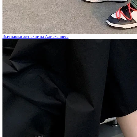
Вьетнамки женские на Алиэкспресс