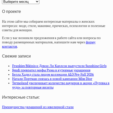
Архив
статей
О проекте
На этом сайте мы собираем интересные материалы о женских
интересах: моде, стиле, макияже, прическах, психологии и полезные
советы для женщин.
Если у вас возникли предложения к работе сайта или вопросы по
поводу размещенных материалов, напишите нам через
форму
контактов
.
Свежие записи
Frankies Bikinis и Девон Ли Карлсон выпустили Sunshine Girls
Fendi превратил мифы Рима в кутюрные украшения
Белла Хадид стала лицом коллекции ALO Pre-Fall 2026
Натали Портман снялась в новой кампании Miss Dior
Termoland увеличивает количество ваучеров в акции «Путевка в
чудо» за повторные визиты
Интересные статьи:
Преимущества украшений из ювелирной стали