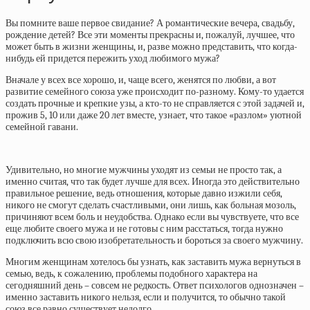
Вы помните ваше первое свидание? А романтические вечера, свадьбу,
рождение детей? Все эти моменты прекрасны и, пожалуй, лучшее, что
может быть в жизни женщины, и, разве можно представить, что когда-
нибудь ей придется пережить уход любимого мужа?
Вначале у всех все хорошо, и, чаще всего, женятся по любви, а вот
развитие семейного союза уже происходит по-разному. Кому-то удается
создать прочные и крепкие узы, а кто-то не справляется с этой задачей и,
прожив 5, 10 или даже 20 лет вместе, узнает, что такое «разлом» уютной
семейной гавани.
Удивительно, но многие мужчины уходят из семьи не просто так, а
именно считая, что так будет лучше для всех. Иногда это действительно
правильное решение, ведь отношения, которые давно изжили себя,
никого не смогут сделать счастливыми, они лишь, как больная мозоль,
причиняют всем боль и неудобства. Однако если вы чувствуете, что все
еще любите своего мужа и не готовы с ним расстаться, тогда нужно
подключить всю свою изобретательность и бороться за своего мужчину.
Многим женщинам хотелось бы узнать, как заставить мужа вернуться в
семью, ведь, к сожалению, проблемы подобного характера на
сегодняшний день – совсем не редкость. Ответ психологов однозначен –
именно заставить никого нельзя, если и получится, то обычно такой
союз все равно существует недолго.