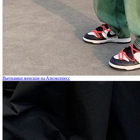
Вьетнамки женские на Алиэкспресс