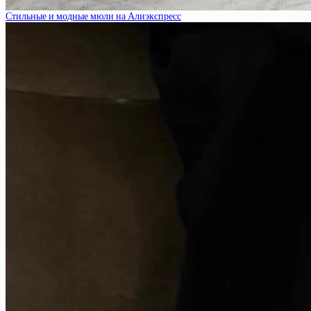
Стильные и модные мюли на Алиэкспресс