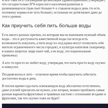
И все-таки ВОЗ (Всемирная организация здравоохранения) утверждает,
что сегодня только 37% взрослого населения развитых и
развивающихся стран пьет больше 4-х стаканов воды в день (то есть
половину нормы или чуть больше), остальные не дотягивают даже до
этого уровня.
Как приучить себя пить больше воды
Есть много разных причин, по которым мы не выпиваем нужный объем
воды – это и доступность качественной воды (не всегда есть
возможность покупать, а пить воду из-под крана могут позволить себе
жители ограниченного числа городов), и культура напитков (например,
в наших широтах люди пьют чай, а не воду, это национальная
привычка).
А кто-то просто не любит воду, утверждая, что пить просто воду скучно
и невкусно.
Поздняя весна и лето – отличное время чтобы приучить себя пить
достаточно воды в день.
В теплое время года пить освежающую воду абсолютно естественно,
даже усилий прилагать не нужно, а во-вторых, можно пробовать самые
разные варианты фруктовых и травяных настоев с сезонными ягодами и
фруктами, так что скучно тоже не будет!