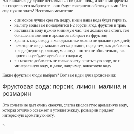
Настаивать воду лучше несколько часов (или ночь), а вот сами фрукты
вы скорее всего выбросите – они будут совершенно безвкусными. Что
еще нужно знать? Несколько моментов:
с лимонов лучше срезать цедру, иначе ваша вода будет горчить;
на литр воды вам понадобится 1-2 горсти ягод, фруктов и трав;
настаивать воду нужно минимум час, чем дольше она стоит, тем
больше витаминов и ароматов забирает из фруктов;
хранить такую воду в холодильнике можно не дольше трех дней;
некоторые ягоды можно слегка размять, перед тем, как добавлять
к воде (чернику, клюкву, малину) – но это не обязательно, так
просто вкус будет чуть более сладким;
вы можете добавлять не только чистую питьевую воду, но и
минеральную воду, и даже, например, кокосовую воду.
Какие фрукты и ягоды выбрать? Вот вам идеи для вдохновения:
Фруктовая вода: персик, лимон, малина и
розмарин
Это сочетание дает очень свежую, слегка кисловатую ароматную воду,
которая отлично освежает и утоляет жажду, розмарин придает
интересную ароматную ноту.
<