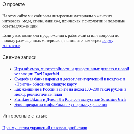
О проекте
На этом сайте мы собираем интересные материалы о женских
интересах: моде, стиле, макияже, прическах, психологии и полезные
советы для женщин.
Если у вас возникли предложения к работе сайта или вопросы по
поводу размещенных материалов, напишите нам через
форму
контактов
.
Свежие записи
Игра объемов, многослойности и декоративных деталях в новой
коллекции Karl Lagerfeld
Съедобная банка варенья и десерт левитирующий в воздухе: в
«Притче» обновили сладкую карту
Как женщине в России выйти на доход 150–200 тысяч рублей в
месяц: реалистичный план
Frankies Bikinis и Девон Ли Карлсон выпустили Sunshine Girls
Fendi превратил мифы Рима в кутюрные украшения
Интересные статьи:
Преимущества украшений из ювелирной стали