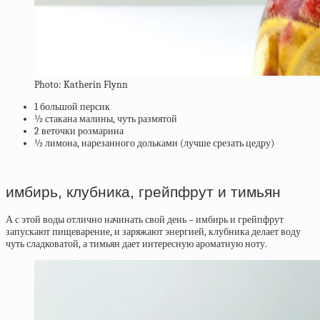
Photo: Katherin Flynn
1 большой персик
½ стакана малины, чуть размятой
2 веточки розмарина
½ лимона, нарезанного дольками (лучше срезать цедру)
имбирь, клубника, грейпфрут и тимьян
А с этой воды отлично начинать свой день – имбирь и грейпфрут
запускают пищеварение, и заряжают энергией, клубника делает воду
чуть сладковатой, а тимьян дает интересную ароматную ноту.