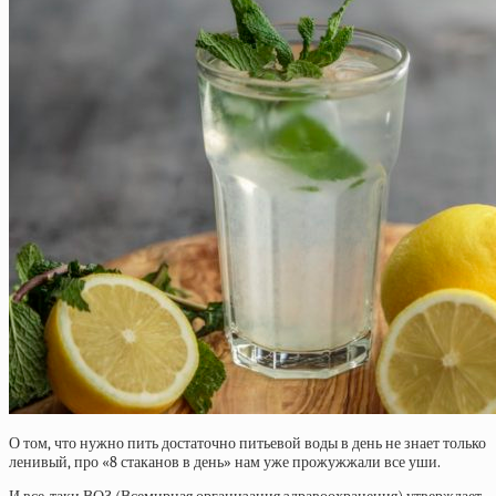
О том, что нужно пить достаточно питьевой воды в день не знает только
ленивый, про «8 стаканов в день» нам уже прожужжали все уши.