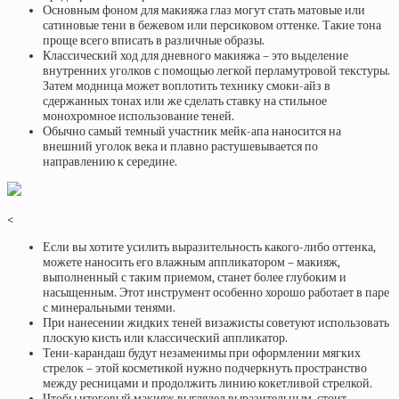
Основным фоном для макияжа глаз могут стать матовые или
сатиновые тени в бежевом или персиковом оттенке. Такие тона
проще всего вписать в различные образы.
Классический ход для дневного макияжа – это выделение
внутренних уголков с помощью легкой перламутровой текстуры.
Затем модница может воплотить технику смоки-айз в
сдержанных тонах или же сделать ставку на стильное
монохромное использование теней.
Обычно самый темный участник мейк-апа наносится на
внешний уголок века и плавно растушевывается по
направлению к середине.
<
Если вы хотите усилить выразительность какого-либо оттенка,
можете наносить его влажным аппликатором – макияж,
выполненный с таким приемом, станет более глубоким и
насыщенным. Этот инструмент особенно хорошо работает в паре
с минеральными тенями.
При нанесении жидких теней визажисты советуют использовать
плоскую кисть или классический аппликатор.
Тени-карандаш будут незаменимы при оформлении мягких
стрелок – этой косметикой нужно подчеркнуть пространство
между ресницами и продолжить линию кокетливой стрелкой.
Чтобы итоговый макияж выглядел выразительным, стоит