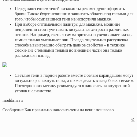
Перед нанесением теней визажисты рекомендуют оформить
брови. Также будет нелишним защитить область под глазами для
того, чтобы осыпавшиеся тени не испортили макияж.
При выборе оптимальной палитры для макияжа, моднице
непременно стоит учитывать визуальные хитрости различных
оттеков. Например, светлая гамма зрительно увеличивает глаза, а
темная только уменьшает очи. Правда, тщательная растушевка
способна выигрышно обыграть данное свойство – в технике
смоки-айз с темными тенями во внешней части она только
распахивает взгляд.
Светлые тени в парной работе вместе с белым карандашом могут
визуально распахнуть глаза, а также сделать взгляд более свежим.
Последнюю косметику рекомендуется наносить на внутренний
уголок и слизистую.
moddam.ru
Сообщение Как правильно наносить тени на веки: пошагово
©