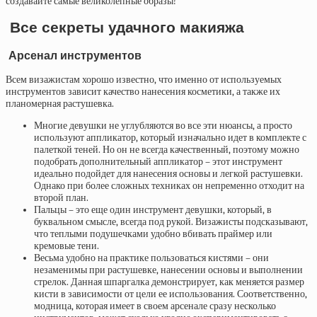
создавайте самые великолепные образы!
Все секреты удачного макияжа
Арсенал инструментов
Всем визажистам хорошо известно, что именно от используемых
инструментов зависит качество нанесения косметики, а также их
планомерная растушевка.
Многие девушки не углубляются во все эти нюансы, а просто
используют аппликатор, который изначально идет в комплекте с
палеткой теней. Но он не всегда качественный, поэтому можно
подобрать дополнительный аппликатор – этот инструмент
идеально подойдет для нанесения основы и легкой растушевки.
Однако при более сложных техниках он непременно отходит на
второй план.
Пальцы – это еще один инструмент девушки, который, в
буквальном смысле, всегда под рукой. Визажисты подсказывают,
что теплыми подушечками удобно вбивать праймер или
кремовые тени.
Весьма удобно на практике пользоваться кистями – они
незаменимы при растушевке, нанесении основы и выполнении
стрелок. Данная шпаргалка демонстрирует, как меняется размер
кисти в зависимости от цели ее использования. Соответственно,
модница, которая имеет в своем арсенале сразу несколько