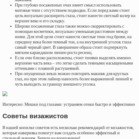
При глубоко посаженных очах имеет смысл использовать
матовые тени с отсутствием подводки. Если перед вами стоит
цель визуально расширить глаза, стоит нанести светлый колер на
верхнее веко и его складку.
Широко посаженные глаза также можно скорректировать с
помощью косметики, визуально уменьшая расстояние между
ними. Для этой цели стоит нанести светлые тени под брови, на
середину века более темный тон, а на внутренний уголок глаза
самый черный цвет. В завершение образа стоит подчеркнуть
мягким карандашом линию роста ресниц.
Если очи близко расположены, стоит тенями выделять именно
верхнюю часть века – это легко сделать темными насыщенными
оттенками с плавной растушевкой.
При опущенных веках можно повторять макияж для круглых
глаз, но при этом лайнер наносить более выраженной линией и
чуть выходить за границу внешнего уголка.
Интересно: Мешки под глазами: устраняем отеки быстро и эффективно
Советы визажистов
В нашей копилке советов есть несколько рекомендаций от визажистов,
которые наверняка помогут вам создать особенно эффектный и
стильный макияж. Берите на вооружение!