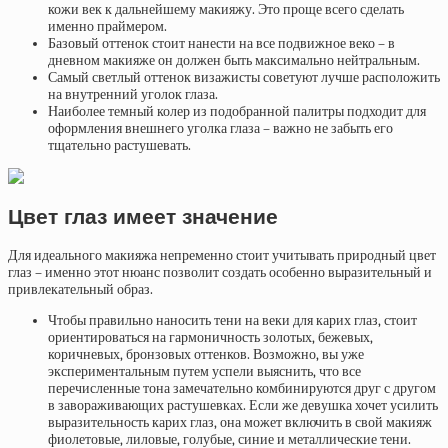
кожи век к дальнейшему макияжу. Это проще всего сделать
именно праймером.
Базовый оттенок стоит нанести на все подвижное веко – в
дневном макияже он должен быть максимально нейтральным.
Самый светлый оттенок визажисты советуют лучше расположить
на внутренний уголок глаза.
Наиболее темный колер из подобранной палитры подходит для
оформления внешнего уголка глаза – важно не забыть его
тщательно растушевать.
Цвет глаз имеет значение
Для идеального макияжа непременно стоит учитывать природный цвет
глаз – именно этот нюанс позволит создать особенно выразительный и
привлекательный образ.
Чтобы правильно наносить тени на веки для карих глаз, стоит
ориентироваться на гармоничность золотых, бежевых,
коричневых, бронзовых оттенков. Возможно, вы уже
экспериментальным путем успели выяснить, что все
перечисленные тона замечательно комбинируются друг с другом
в завораживающих растушевках. Если же девушка хочет усилить
выразительность карих глаз, она может включить в свой макияж
фиолетовые, лиловые, голубые, синие и металлические тени.