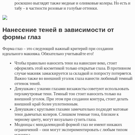
роскошно выглядят также медные и оливковые колеры. Но есть и
табу – в частности розовые и голубые оттенки.
Нанесение теней в зависимости от
формы глаз
Форма глаз – это следующий важный критерий при создании
идеального макияжа. Обязательно учитывайте его!
Чтобы правильно наносить тени на нависшее веко, стоит
оформлять этой косметикой только открытые глаза. В противном
случае макияж замаскируется за складкой и попросту потеряется.
Важно также во внешний уголок глаза нанести любимый темный
оттенок теней.
Девушкам с узкими глазами визажисты советуют использовать
перламутровые тени. Темный тон стоит наносить только на
внешний уголок. При этом при создании контура, стоит делать
внешний край более уплотненным.
Девушкам с круглыми глазами замечательно подходят матовые
тени дымчатых колеров. Слишком темные тона, близкие к
черному цвету, могут визуально сузить глаза.
Модницы с миндалевидной формой глаз не имеют никаких
ограничений – они могут экспериментировать с любым типом
макияжа.