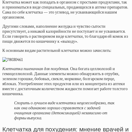
Клетчатка может как попадать в организм с простыми продуктами, так
и приниматься в виде специальных, продающихся в аптеке препаратов.
Сама по себе клетчатка — это углевод, не усваивающийся нашим
организмом.
Другими словами, наполнение желудка и чувство сытости
присутствует, а никакой калорийности не поступает и не усваивается.
Если говорить о растворимом виде клетчатки, то благодаря ей комок из
пищи движется по кишечнику к «выходу».
К основным видам растительной клетчатки можно зачислить:
Клетчатка пшеничная для похудения.
Она богата целлюлозой и
гемицеллюлозой. Данные элементы можно обнаружить в отрубях,
зеленом горошке, бобовых, свекле, морковке, болгарском перце,
яблоках. Употребление этих продуктов или их концентрата из аптеки
вместе с достаточным количеством жидкости помогает работе толстого
кишечника.
Спорить о лучшем виде клетчатки нецелесообразно, так
как она одинаково хорошо справляется с задачей
очищения организма (детоксикацией) независимо от
формы выпуска.
Клетчатка для похудения: мнение врачей и