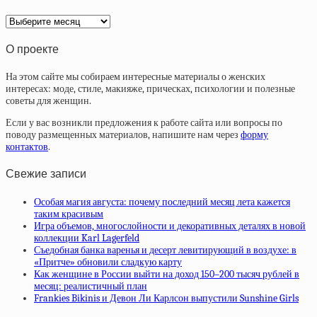
Архив
статей
О проекте
На этом сайте мы собираем интересные материалы о женских
интересах: моде, стиле, макияже, прическах, психологии и полезные
советы для женщин.
Если у вас возникли предложения к работе сайта или вопросы по
поводу размещенных материалов, напишите нам через
форму
контактов
.
Свежие записи
Особая магия августа: почему последний месяц лета кажется
таким красивым
Игра объемов, многослойности и декоративных деталях в новой
коллекции Karl Lagerfeld
Съедобная банка варенья и десерт левитирующий в воздухе: в
«Притче» обновили сладкую карту
Как женщине в России выйти на доход 150–200 тысяч рублей в
месяц: реалистичный план
Frankies Bikinis и Девон Ли Карлсон выпустили Sunshine Girls