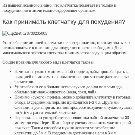
Из вышеописанного видно, что клетчатка помогает не только в
похудении, но и значительно оздоровляет организм.
Как принимать клетчатку для похудения?
Употребление лишней клетчатки не всегда полезно, поэтому знать, как
использовать ее в питании для похудения просто необходимо. Для
максимального эффекта клетчатка принимается следующим образом.
Общие правила для любого вида клетчатки таковы:
Начинать нужно с минимальной порции, дабы пронаблюдать за
реакцией организма на повышенное присутствие растительных
элементов.
Употребляют ее в большинстве случаев до или во время еды,
обильно запивая жидкостью (вода, соки, чай).
Помимо «сухого» приема, можно добавлять клетчатку в готовые
блюда. В среднем на порцию приходится 1–2 ч л. Другими
словами, в день при активном процессе похудения нужно кушать
по 4–6 ч л растительной клетчатки.
Первоначально употребляется половинка чайной ложечки за 30
минут до еды. Через 10 дней дозу увеличить и пить уже по целой
ложечке. Таким способом нужно довести употребление
клетчатки до 3 ч л. В среднем на достижение цели в 3 ч л