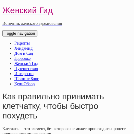
Женский Гид
Источник женского вдохновения
Toggle navigation
Рецепты
Хендмейд
Дом и Сад
Здоровье
Женский Гид
Путешествия
Интересно
Шопинг Блог
КупиОбзор
Как правильно принимать
клетчатку, чтобы быстро
похудеть
Клетчатка
– это элемент, без которого не может происходить процесс
нормального пищеварения.