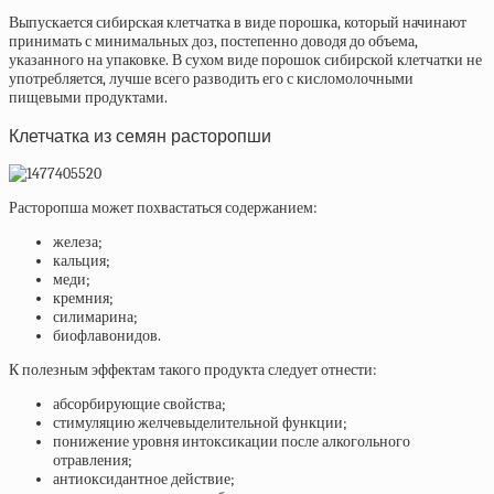
Выпускается сибирская клетчатка в виде порошка, который начинают
принимать с минимальных доз, постепенно доводя до объема,
указанного на упаковке. В сухом виде порошок сибирской клетчатки не
употребляется, лучше всего разводить его с кисломолочными
пищевыми продуктами.
Клетчатка из семян расторопши
Расторопша может похвастаться содержанием:
железа;
кальция;
меди;
кремния;
силимарина;
биофлавонидов.
К полезным эффектам такого продукта следует отнести:
абсорбирующие свойства;
стимуляцию желчевыделительной функции;
понижение уровня интоксикации после алкогольного
отравления;
антиоксидантное действие;