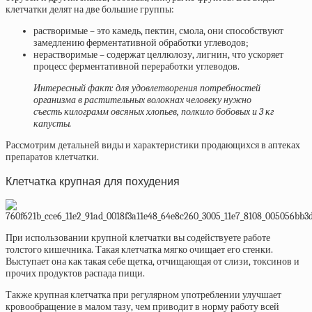
клетчатки делят на две большие группы:
растворимые
– это камедь, пектин, смола, они способствуют
замедлению ферментативной обработки углеводов;
нерастворимые
– содержат целлюлозу, лигнин, что ускоряет
процесс ферментативной переработки углеводов.
Интересный факт: для удовлетворения потребностей
организма в растительных волокнах человеку нужно
съесть килограмм овсяных хлопьев, полкило бобовых и 3 кг
капусты.
Рассмотрим детальней виды и характеристики продающихся в аптеках
препаратов клетчатки.
Клетчатка крупная для похудения
При использовании крупной клетчатки вы содействуете работе
толстого кишечника. Такая клетчатка мягко очищает его стенки.
Выступает она как такая себе щетка, отчищающая от слизи, токсинов и
прочих продуктов распада пищи.
Также крупная клетчатка при регулярном употреблении улучшает
кровообращение в малом тазу, чем приводит в норму работу всей