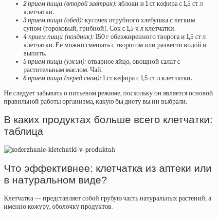
2 прием пищи (второй завтрак):
яблоки и 1 ст кефира с 1,5 ст л
клетчатки.
3 прием пищи (обед):
кусочек отрубного хлебушка с легким
супом (гороховый, грибной). Сок с 1,5 ч л клетчатки.
4 прием пищи (полдник):
150 г обезжиренного творога и 1,5 ст л
клетчатки. Ее можно смешать с творогом или развести водой и
выпить.
5 прием пищи (ужин):
отварное яйцо, овощной салат с
растительным маслом. Чай.
6 прием пищи (перед сном):
1 ст кефира с 1,5 ст л клетчатки.
Не следует забывать о питьевом режиме, поскольку он является основой
правильной работы организма, какую бы диету вы ни выбрали.
В каких продуктах больше всего клетчатки:
таблица
Что эффективнее: клетчатка из аптеки или
в натуральном виде?
Клетчатка —
представляет собой грубую часть натуральных растений, а
именно кожуру, оболочку продуктов.