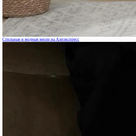
Стильные и модные мюли на Алиэкспресс