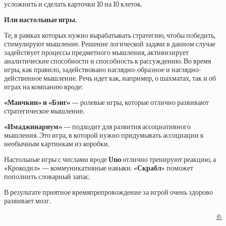
усложнить и сделать карточки 10 на 10 клеток.
Или настольные игры.
Те, в рамках которых нужно вырабатывать стратегию, чтобы победить,
стимулируют мышление. Решение логической задачи в данном случае
задействует процессы предметного мышления, активизирует
аналитические способности и способность к рассуждению. Во время
игры, как правило, задействовано наглядно-образное и наглядно-
действенное мышление. Речь идет как, например, о шахматах, так и об
играх на компанию вроде:
«Манчкин» и «Бэнг»
— ролевые игры, которые отлично развивают
стратегическое мышление.
«Имаджинариум»
— подходит для развития ассоциативного
мышления. Это игра, в которой нужно придумывать ассоциации к
необычным картинкам из коробки.
Настольные игры с числами вроде
Uno
отлично тренируют реакцию, а
«Крокодил»
— коммуникативные навыки.
«
Скрабл
»
поможет
пополнить словарный запас.
В результате приятное времяпрепровождение за игрой очень здорово
развивает мозг.
©