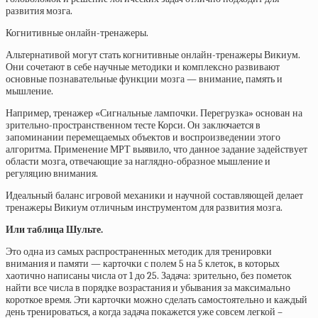
развития мозга.
Когнитивные онлайн-тренажеры.
Альтернативой могут стать когнитивные
онлайн-тренажеры Викиум
.
Они сочетают в себе научные методики и комплексно развивают
основные познавательные функции мозга — внимание, память и
мышление.
Например, тренажер
«Сигнальные лампочки. Перегрузка»
основан на
зрительно-пространственном тесте Корси. Он заключается в
запоминании перемещаемых объектов и воспроизведении этого
алгоритма. Применение МРТ выявило, что данное задание задействует
области мозга, отвечающие за наглядно-образное мышление и
регуляцию внимания.
Идеальный баланс игровой механики и научной составляющей делает
тренажеры Викиум отличным инструментом для развития мозга.
Или таблица Шульте.
Это одна из самых распространенных методик для тренировки
внимания и памяти — карточки с полем 5 на 5 клеток, в которых
хаотично написаны числа от 1 до 25. Задача: зрительно, без пометок
найти все числа в порядке возрастания и убывания за максимально
короткое время. Эти карточки можно сделать самостоятельно и каждый
день тренироваться, а когда задача покажется уже совсем легкой –