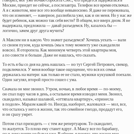
говорил, мог уже ночью сбросить СМС, что придется задержаться в
Москве, приедет не сейчас, а послезавтра. Телефон все время отключал.
А я с животом, мне все это вообще невыносимо. Я даже не переживала,
что он изменяет, — наверное, разлюбила уже, как и он меня. Но у нас же
будет ребенок, как можно так себя вести? В общем, все вверх дном. Я не
выдержала, предложила — давай разъедемся. Ну, казалось бы —
логично, зачем друг друга мучить?
А Максим ни в какую. Что значит разъедемся? Хочешь уехать — вали
со своим пузом, куда хочешь (мы к тому моменту уже скандалили
вовсю). Я оторопела. Как минимум четверть этой квартиры моя,
а по совести и больше. Даже не нашлась, что сказать.
То есть я бы со дня на день нашлась — но тут Сергей Петрович, свекор,
подключился. У меня вообще такое ощущение, что вся их семья
держалась на матери: как только ее не стало, мужики кукушкой поехали.
Один загулял, второй просто сошел с ума.
Сначала он мне звонил. Утром, ночью, в любое время — по-моему,
он спал пару часов в день, а остальное время изводил меня. Звонил,
скандалил, называл шалавой, «оттяпала квартиру», «принесла
в подоле». Маразм какой-то. Иногда, наоборот, жаловался — мол, все,
что осталось у него в жизни, так это семейное гнездо, продадут его,
и он сразу умрет.
Потом стал приходить — с тем же репертуаром. То скандалит,
то жалуется. То плохо ему станет вдруг. А Максу все по барабану,
он и дома почти не бывал уже. В общем, я поняла, что жизни мне