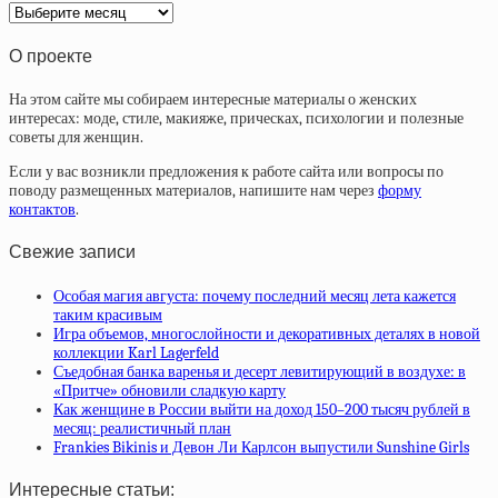
Архив
статей
О проекте
На этом сайте мы собираем интересные материалы о женских
интересах: моде, стиле, макияже, прическах, психологии и полезные
советы для женщин.
Если у вас возникли предложения к работе сайта или вопросы по
поводу размещенных материалов, напишите нам через
форму
контактов
.
Свежие записи
Особая магия августа: почему последний месяц лета кажется
таким красивым
Игра объемов, многослойности и декоративных деталях в новой
коллекции Karl Lagerfeld
Съедобная банка варенья и десерт левитирующий в воздухе: в
«Притче» обновили сладкую карту
Как женщине в России выйти на доход 150–200 тысяч рублей в
месяц: реалистичный план
Frankies Bikinis и Девон Ли Карлсон выпустили Sunshine Girls
Интересные статьи: