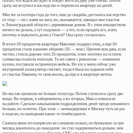
сказал, что ждать не будет и поедет жить на дачу уже сейчас. Почти
сразу же вступил в наследство и переписал квартиру на детей.
Мне же за полтора года до того, еще до свадьбы, досталось наследство
от отца — он с нами не жил, но, оказывается, завещал мне участок
в Ленинградской области с деревянным домом. Я с этим имуществом
ничего не делала, а тут подумала — а что, если продать его, взять
ипотеку и выкупить долю у Ольги? Она сразу согласилась.
В итоге 50 процентов квартиры Максиму подарил отец, а еще 50
процентов стали нашими общими (25 — мои). Причем моя дача, если
честно, стоила дороже этих 25 процентов, плюс ипотеку на остаток
суммы мы платили пополам. То же самое с ремонтом — поменяли
кухню, поставили встроенную мебель. Но это у меня сейчас уже
внутренний калькулятор считает, тогда я была на седьмом небе
от счастья. Наконец-то своя жизнь, да еще и в квартире мечты.
Но мы так прожили не больше полугода. Потом случилось сразу две
вещи. Во-первых, я забеременела, а во-вторых, Макса повысили
на работе. Сделали начальником подразделения, денег вроде ненамного
больше, но почетно. При этом — командировки в Москву чуть не раз
в неделю, по выходным какие-то тимбилдинги.
Сначала меня это напрягало не слишком сильно, но буквально за три
месяца докатилось до скандалов: он стал задерживаться дольше, чем