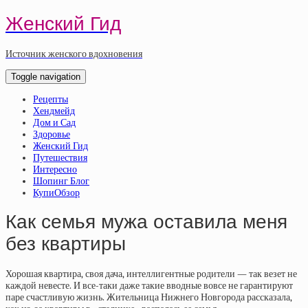
Женский Гид
Источник женского вдохновения
Toggle navigation
Рецепты
Хендмейд
Дом и Сад
Здоровье
Женский Гид
Путешествия
Интересно
Шопинг Блог
КупиОбзор
Как семья мужа оставила меня
без квартиры
Хорошая квартира, своя дача, интеллигентные родители — так везет не
каждой невесте. И все-таки даже такие вводные вовсе не гарантируют
паре счастливую жизнь. Жительница Нижнего Новгорода рассказала,