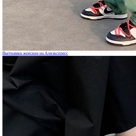
Вьетнамки женские на Алиэкспресс