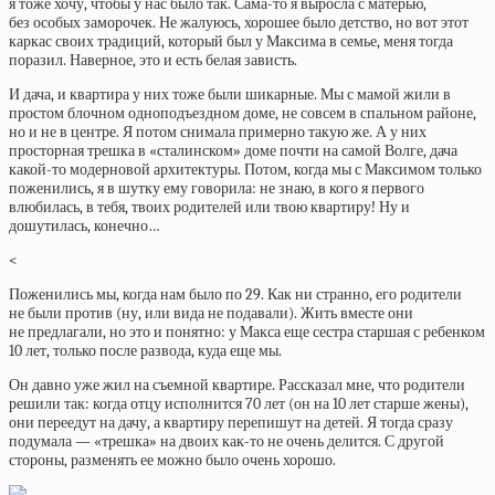
я тоже хочу, чтобы у нас было так. Сама-то я выросла с матерью,
без особых заморочек. Не жалуюсь, хорошее было детство, но вот этот
каркас своих традиций, который был у Максима в семье, меня тогда
поразил. Наверное, это и есть белая зависть.
И дача, и квартира у них тоже были шикарные. Мы с мамой жили в
простом блочном одноподъездном доме, не совсем в спальном районе,
но и не в центре. Я потом снимала примерно такую же. А у них
просторная трешка в «сталинском» доме почти на самой Волге, дача
какой-то модерновой архитектуры. Потом, когда мы с Максимом только
поженились, я в шутку ему говорила: не знаю, в кого я первого
влюбилась, в тебя, твоих родителей или твою квартиру! Ну и
дошутилась, конечно…
<
Поженились мы, когда нам было по 29. Как ни странно, его родители
не были против (ну, или вида не подавали). Жить вместе они
не предлагали, но это и понятно: у Макса еще сестра старшая с ребенком
10 лет, только после развода, куда еще мы.
Он давно уже жил на съемной квартире. Рассказал мне, что родители
решили так: когда отцу исполнится 70 лет (он на 10 лет старше жены),
они переедут на дачу, а квартиру перепишут на детей. Я тогда сразу
подумала — «трешка» на двоих как-то не очень делится. С другой
стороны, разменять ее можно было очень хорошо.