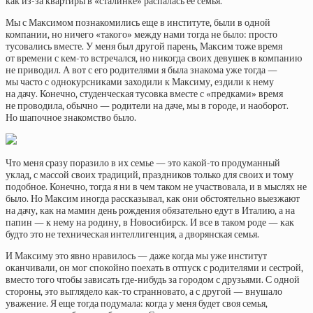
как из-за квартиры в «сталинке» распалась ее семья.
Мы с Максимом познакомились еще в институте, были в одной
компании, но ничего «такого» между нами тогда не было: просто
тусовались вместе. У меня был другой парень, Максим тоже время
от времени с кем-то встречался, но никогда своих девушек в компанию
не приводил. А вот с его родителями я была знакома уже тогда —
мы часто с однокурсниками заходили к Максиму, ездили к нему
на дачу. Конечно, студенческая тусовка вместе с «предками» время
не проводила, обычно — родители на даче, мы в городе, и наоборот.
Но шапочное знакомство было.
Что меня сразу поразило в их семье — это какой-то продуманный
уклад, с массой своих традиций, праздников только для своих и тому
подобное. Конечно, тогда я ни в чем таком не участвовала, и в мыслях не
было. Но Максим иногда рассказывал, как они обстоятельно выезжают
на дачу, как на мамин день рождения обязательно едут в Италию, а на
папин — к нему на родину, в Новосибирск. И все в таком роде — как
будто это не техническая интеллигенция, а дворянская семья.
И Максиму это явно нравилось — даже когда мы уже институт
оканчивали, он мог спокойно поехать в отпуск с родителями и сестрой,
вместо того чтобы зависать где-нибудь за городом с друзьями. С одной
стороны, это выглядело как-то странновато, а с другой — внушало
уважение. Я еще тогда подумала: когда у меня будет своя семья,