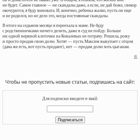
не будет. Самое главное — не скандалы даже, а если, не дай боже, свекор
окочурится, я буду виновата. И, конечно, ребенка жалко, пусть он еще
и не родился, но не дело это, когда постоянные скандалы.
В итоге на седьмом месяце я переехала к маме. Не буду
с родственничками ничего делить, даже в суд не пойду. Больше
ни одной нервной клеточки на Ковалевых не потрачу. Решила, рожу
и просто продам свою долю. Хотят — пусть Максим выкупает с отцом
(дача же есть, вот пусть продают), нет — продам долю хоть цыганам.
©
Чтобы не пропустить новые статьи, подпишись на сайт:
Для подписки введите e-mail: