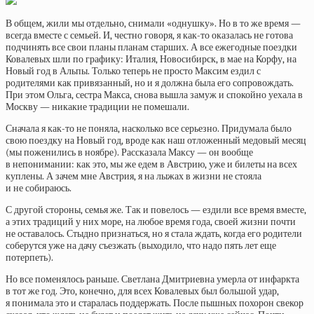
В общем, жили мы отдельно, снимали «однушку». Но в то же время —
всегда вместе с семьей. И, честно говоря, я как-то оказалась не готова
подчинять все свои планы планам старших. А все ежегодные поездки
Ковалевых шли по графику: Италия, Новосибирск, в мае на Корфу, на
Новый год в Альпы. Только теперь не просто Максим ездил с
родителями как привязанный, но и я должна была его сопровождать.
При этом Ольга, сестра Макса, снова вышла замуж и спокойно уехала в
Москву — никакие традиции не помешали.
Сначала я как-то не поняла, насколько все серьезно. Придумала было
свою поездку на Новый год, вроде как наш отложенный медовый месяц
(мы поженились в ноябре). Рассказала Максу — он вообще
в непонимании: как это, мы же едем в Австрию, уже и билеты на всех
куплены. А зачем мне Австрия, я на лыжах в жизни не стояла
и не собираюсь.
С другой стороны, семья же. Так и повелось — ездили все время вместе,
а этих традиций у них море, на любое время года, своей жизни почти
не оставалось. Стыдно признаться, но я стала ждать, когда его родители
соберутся уже на дачу съезжать (выходило, что надо пять лет еще
потерпеть).
Но все поменялось раньше. Светлана Дмитриевна умерла от инфаркта
в тот же год. Это, конечно, для всех Ковалевых был большой удар,
я понимала это и старалась поддержать. После пышных похорон свекор