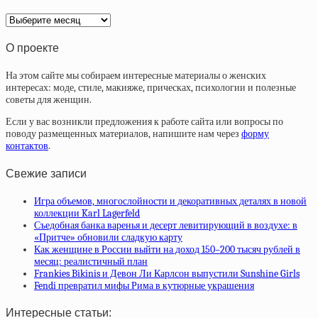
Архив
статей
О проекте
На этом сайте мы собираем интересные материалы о женских
интересах: моде, стиле, макияже, прическах, психологии и полезные
советы для женщин.
Если у вас возникли предложения к работе сайта или вопросы по
поводу размещенных материалов, напишите нам через
форму
контактов
.
Свежие записи
Игра объемов, многослойности и декоративных деталях в новой
коллекции Karl Lagerfeld
Съедобная банка варенья и десерт левитирующий в воздухе: в
«Притче» обновили сладкую карту
Как женщине в России выйти на доход 150–200 тысяч рублей в
месяц: реалистичный план
Frankies Bikinis и Девон Ли Карлсон выпустили Sunshine Girls
Fendi превратил мифы Рима в кутюрные украшения
Интересные статьи: