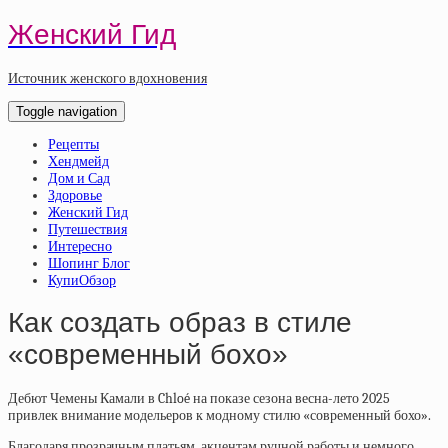
Женский Гид
Источник женского вдохновения
Toggle navigation
Рецепты
Хендмейд
Дом и Сад
Здоровье
Женский Гид
Путешествия
Интересно
Шопинг Блог
КупиОбзор
Как создать образ в стиле
«современный бохо»
Дебют Чемены Камали в Chloé на показе сезона весна-лето 2025
привлек внимание модельеров к модному стилю «современный бохо».
Благодаря прозрачным платьям, акцентам ручной работы и немного