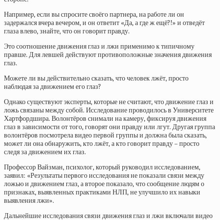
Например, если вы спросите своёго партнера, на работе ли он
задержался вчера вечером, и он ответит «Да, а где ж ещё?!» и отведёт
глаза влево, знайте, что он говорит правду.
Это соотношение движения глаз и лжи применимо к типичному
правше. Для левшей действуют противоположные значения движения
глаз.
Можете ли вы действительно сказать, что человек лжёт, просто
наблюдая за движением его глаз?
Однако существуют эксперты, которые не считают, что движение глаз и
ложь связаны между собой. Исследование проводилось в Университете
Хартфордшира. Волонтёров снимали на камеру, фиксируя движения
глаз в зависимости от того, говорят они правду или лгут. Другая группа
волонтёров посмотрела видео первой группы и должна была сказать,
может ли она обнаружить, кто лжёт, а кто говорит правду – просто
следя за движением их глаз.
Профессор Вайзман, психолог, который руководил исследованием,
заявил: «Результаты первого исследования не показали связи между
ложью и движением глаз, а второе показало, что сообщение людям о
признаках, выявленных практиками НЛП, не улучшило их навыки
выявления лжи».
Дальнейшие исследования связи движения глаз и лжи включали видео