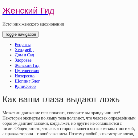
Женский Гид
Источник женского вдохновения
Toggle navigation
Рецепты
Хендмейд
Дом и Сад
Здоровье
Женский Гид
Путешествия
Интересно
Шопинг Блог
КупиОбзор
Как ваши глаза выдают ложь
Может ли движение глаз показать, говорите вы правду или нет?
Некоторые эксперты по языку тела полагают, что человек определённым
образом двигает глазами, когда лжёт, но другие не соглашаются с
ними. Общепринято, что левая сторона нашего мозга связана с логикой,
а правая сторона – с воображением. Поэтому любой, кто смотрит влево,