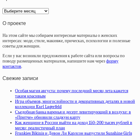
Архив
статей
О проекте
На этом сайте мы собираем интересные материалы о женских
интересах: моде, стиле, макияже, прическах, психологии и полезные
советы для женщин.
Если у вас возникли предложения к работе сайта или вопросы по
поводу размещенных материалов, напишите нам через
форму
контактов
.
Свежие записи
Особая магия августа: почему последний месяц лета кажется
таким красивым
Игра объемов, многослойности и декоративных деталях в новой
коллекции Karl Lagerfeld
Съедобная банка варенья и десерт левитирующий в воздухе: в
«Притче» обновили сладкую карту
Как женщине в России выйти на доход 150–200 тысяч рублей в
месяц: реалистичный план
Frankies Bikinis и Девон Ли Карлсон выпустили Sunshine Girls