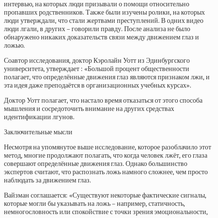
интервью, на которых люди призывали о помощи относительно
пропавших родственников. Также были изучены ролики, на которых
люди утверждали, что стали жертвами преступлений. В одних видео
люди лгали, в других – говорили правду. После анализа не было
обнаружено никаких доказательств связи между движением глаз и
ложью.
Соавтор исследования, доктор Кэролайн Уотт из Эдинбургского
университета, утверждает : «Большой процент общественности
полагает, что определённые движения глаз являются признаком лжи, и
эта идея даже преподаётся в организационных учебных курсах».
Доктор Уотт полагает, что настало время отказаться от этого способа
мышления и сосредоточить внимание на других средствах
идентификации лгунов.
Заключительные мысли
Несмотря на упомянутое выше исследование, которое разоблачило этот
метод, многие продолжают полагать, что когда человек лжёт, его глаза
совершают определённые движения глаз. Однако большинство
экспертов считают, что распознать ложь намного сложнее, чем просто
наблюдать за движением глаз.
Вайзман соглашается: «Существуют некоторые фактические сигналы,
которые могли бы указывать на ложь – например, статичность,
немногословность или спокойствие с точки зрения эмоциональности,