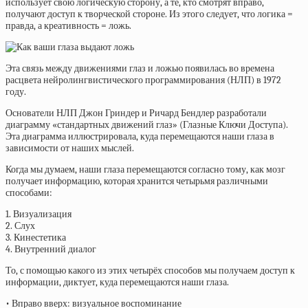
использует свою логическую сторону, а те, кто смотрят вправо,
получают доступ к творческой стороне. Из этого следует, что логика =
правда, а креативность = ложь.
Эта связь между движениями глаз и ложью появилась во времена
расцвета нейролингвистического программирования (НЛП) в 1972
году.
Основатели НЛП Джон Гриндер и Ричард Бендлер разработали
диаграмму «стандартных движений глаз» (Глазные Ключи Доступа).
Эта диаграмма иллюстрировала, куда перемещаются наши глаза в
зависимости от наших мыслей.
Когда мы думаем, наши глаза перемещаются согласно тому, как мозг
получает информацию, которая хранится четырьмя различными
способами:
1. Визуализация
2. Слух
3. Кинестетика
4. Внутренний диалог
То, с помощью какого из этих четырёх способов мы получаем доступ к
информации, диктует, куда перемещаются наши глаза.
• Вправо вверх: визуальное воспоминание