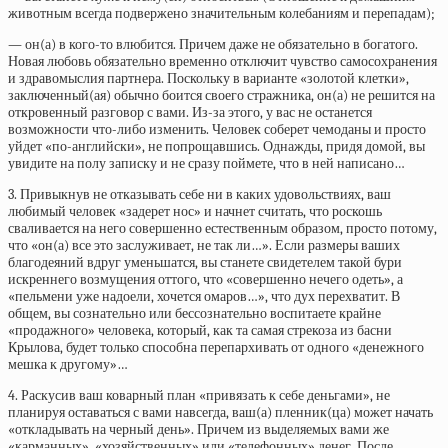
животным всегда подвержено значительным колебаниям и перепадам);
— он(а) в кого-то влюбится. Причем даже не обязательно в богатого.
Новая любовь обязательно временно отключит чувство самосохранения
и здравомыслия партнера. Поскольку в варианте «золотой клетки»,
заключенный(ая) обычно боится своего стражника, он(а) не решится на
откровенный разговор с вами. Из-за этого, у вас не останется
возможности что-либо изменить. Человек соберет чемоданы и просто
уйдет «по-английски», не попрощавшись. Однажды, придя домой, вы
увидите на полу записку и не сразу поймете, что в ней написано…
3. Привыкнув не отказывать себе ни в каких удовольствиях, ваш
любимый человек «задерет нос» и начнет считать, что роскошь
сваливается на него совершенно естественным образом, просто потому,
что «он(а) все это заслуживает, не так ли…». Если размеры ваших
благодеяний вдруг уменьшатся, вы станете свидетелем такой бури
искреннего возмущения оттого, что «совершенно нечего одеть», а
«пельмени уже надоели, хочется омаров…», что дух перехватит. В
общем, вы сознательно или бессознательно воспитаете крайне
«продажного» человека, который, как та самая стрекоза из басни
Крылова, будет только способна перепархивать от одного «денежного
мешка к другому»…
4. Раскусив ваш коварный план «привязать к себе деньгами», не
планируя оставаться с вами навсегда, ваш(а) пленник(ца) может начать
«откладывать на черный день». Причем из выделяемых вами же
«карманных», «хозяйственных» или «телефонных» денег. После