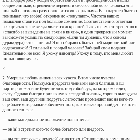
1. Благодаря росту общей образованности и просвещенности наших
современников, стремление перевести своего любимого человека «на
полный пансион» сразу становится «прозрачным». Ваш партнер быстро
понимает, что его(ее) откровенно «покупают». Чистота ваших
помыслов ставится под большое сомнение. Соответственно, ответная
реакция также не всегда является искренней. Так что, вместо трепетного
«спасибо за выведение из грязи в князи», в один прекрасный момент
вы сможете услышать следующее: «Если ты думаешь, что я совсем
дурак(дура), это — не так! Я не собираюсь быть твоей марионеткой или
содержанкой! Я сильный и гордый человек! Забирай свои подарки
(желательно, не все)! Я ухожу навсегда! Ухожу к тому, кто меня любит
по-настоящему…».
<
2. Умершая любовь лишена всех чувств. В том числе чувства
благодарности. Пользуясь предоставленными вами благами, ваш
партнер может и не будет пилить под собой сук, на котором сидит,
сразу. Однако быстро привыкнув к «сладкой жизни», хорошо выглядя за
ваш счет, ваш друг или подруга с легкостью променяют вас на кого-то
еще более материально обеспеченного, как только произойдет что-то из
данного списка:
— ваше материальное положение пошатнется;
— он(а) встретит кого-то более богатого или щедрого;
— вы станете хуже к нему(ей) относиться. (Отношение к домашним