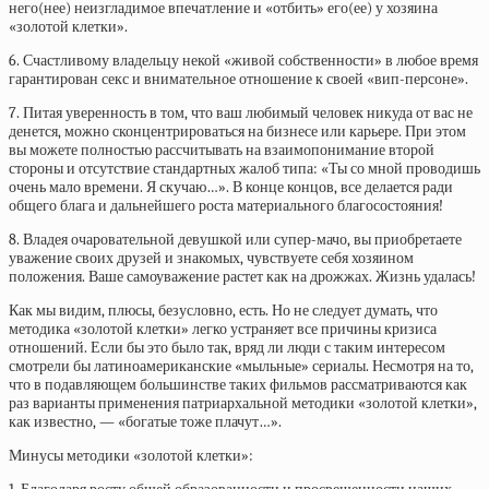
него(нее) неизгладимое впечатление и «отбить» его(ее) у хозяина
«золотой клетки».
6. Счастливому владельцу некой «живой собственности» в любое время
гарантирован секс и внимательное отношение к своей «вип-персоне».
7. Питая уверенность в том, что ваш любимый человек никуда от вас не
денется, можно сконцентрироваться на бизнесе или карьере. При этом
вы можете полностью рассчитывать на взаимопонимание второй
стороны и отсутствие стандартных жалоб типа: «Ты со мной проводишь
очень мало времени. Я скучаю…». В конце концов, все делается ради
общего блага и дальнейшего роста материального благосостояния!
8. Владея очаровательной девушкой или супер-мачо, вы приобретаете
уважение своих друзей и знакомых, чувствуете себя хозяином
положения. Ваше самоуважение растет как на дрожжах. Жизнь удалась!
Как мы видим, плюсы, безусловно, есть. Но не следует думать, что
методика «золотой клетки» легко устраняет все причины кризиса
отношений. Если бы это было так, вряд ли люди с таким интересом
смотрели бы латиноамериканские «мыльные» сериалы. Несмотря на то,
что в подавляющем большинстве таких фильмов рассматриваются как
раз варианты применения патриархальной методики «золотой клетки»,
как известно, — «богатые тоже плачут…».
Минусы методики «золотой клетки»: