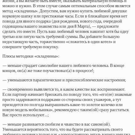
жизни, а вы желаете быть вместе, оказывать материальную помощь и
можно и нужно. В этом случае самым оптимальным способом является
метод «складчины». Допустим, вам нужно купить любимой девушке
норковую шапку или престижные часы. Если в ближайшее время нет
повода для явного подарка (дня рождения, нового года, очередной
годовщины вашего знакомства или дня 8 Марта), — предложите
сделать это вместе. Пусть ваш любимый человек накопит хотя бы одну
третью или пятую часть требуемой суммы. Вы добавите большую
недостающую часть, торжественно «сложитесь в один котел» и
совершите требуемую покупку.
Плюсы методики «складчины»:
— меньше страдает самолюбие вашего любимого человека. В конце
концов, он(а) же тоже поучаствовал(а) в процессе!;
— уменьшаются паразитические и приспособленческие настроения;
— своевременно выявляется то, в каком качестве вас воспринимают.
Если партнер начинает брюзжать по поводу того, что «его(ее) знакомые
просто задариваются подарками со стороны своих ухажеров, а тут
приходится по полгода выпрашивать какое-то золотое колечко или
новую модель мобильника», рекомендую с таким(ой) сразу расстаться.
Вас просто используют…;
— меньше развивается снобизм и чванство в вас самом(ой).
Уменьшается вероятность того, что вы будете рассматривать своего
любимого человека только как «дорогостоящую деталь вашего имиджа