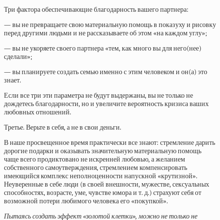
Три фактора обеспечивающие благодарность вашего партнера:
— вы не превращаете свою материальную помощь в показуху и рисовку
перед другими людьми и не рассказываете об этом «на каждом углу»;
— вы не укоряете своего партнера «тем, как много вы для него(нее)
сделали»;
— вы планируете создать семью именно с этим человеком и он(а) это
знает.
Если все три эти параметра не будут выдержаны, вы не только не
дождетесь благодарности, но и увеличите вероятность кризиса ваших
любовных отношений.
Третье. Верьте в себя, а не в свои деньги.
В наше просвещенное время практически все знают: стремление дарить
дорогие подарки и оказывать значительную материальную помощь
чаще всего продиктовано не искренней любовью, а желанием
собственного самоутверждения, стремлением компенсировать
имеющийся комплекс неполноценности напускной «крутизной».
Неуверенные в себе люди (в своей внешности, мужестве, сексуальных
способностях, возрасте, уме, чувстве юмора и т. д.) страхуют себя от
возможной потери любимого человека его «покупкой».
Пытаясь создать эффект «золотой клетки», можно не только не