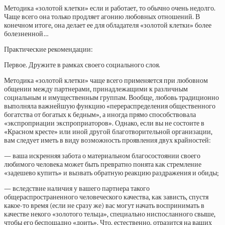
Методика «золотой клетки» если и работает, то обычно очень недолго.
Чаще всего она только продляет агонию любовных отношений. В
конечном итоге, она делает ее для обладателя «золотой клетки» более
болезненной…
Практические рекомендации:
Первое. Дружите в рамках своего социального слоя.
Методика «золотой клетки» чаще всего применяется при любовном
общении между партнерами, принадлежащими к различным
социальным и имущественным группам. Вообще, любовь традиционно
выполняла важнейшую функцию «перераспределения общественного
богатства от богатых к бедным», а иногда прямо способствовала
«экспроприации экспроприаторов». Однако, если вы не состоите в
«Красном кресте» или иной другой благотворительной организации,
вам следует иметь в виду возможность проявления двух крайностей:
— ваша искренняя забота о материальном благосостоянии своего
любимого человека может быть превратно понята как стремление
«задешево купить» и вызвать обратную реакцию раздражения и обиды;
— вследствие наличия у вашего партнера такого
общераспространенного человеческого качества, как зависть, спустя
какое-то время (если не сразу же) вас могут начать воспринимать в
качестве некого «золотого тельца», специально ниспосланного свыше,
чтобы его беспощадно «доить». Что, естественно, отразится на ваших