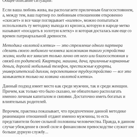
Общее описание ситуации:
Если ваша любовь жива, вы располагаете приличным благосостоянием,
а, между тем, ваш партнер по любовным отношениям откровенно
«скисает» и все чаще поглядывает «налево», можно попытаться
использовать ту методику выхода из кризиса, которую в народе метко
называют «посадить в золотую клетку» и которая досталась нам еще со
времен патриархальной древности.
Методика «золотой клетки» — это стремление одного партнера
сделать своего любимого человека заложником такого устройства
жизни, когда все зависит только лично от него или благосостояния и
связей его родителей. Квартира, машина, дача, приличные карманные
деньги, дорогой мобильный телефон, престижные курорты,
университетский диплом, перспективное трудоустройство — все это
замыкается только на хозяина «золотой клетки».
Данный подход имеет место как среди мужчин, так и среди женщин.
Причем, как только что было сказано, не обязательно располагать
именно личным капиталом и связями. Достаточно иметь богатых и
влиятельных родителей.
Впрочем, практика показывает, что предпочтение данной методике
реанимации отношений отдают именно мужчины, то есть
представители более сильной половины человечества. Правда, в данном
случае убеждение в своей силе и финансовом превосходстве служит им
больше дурную службу…