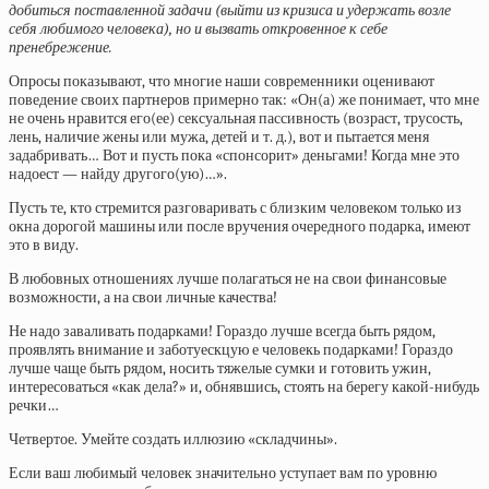
добиться поставленной задачи (выйти из кризиса и удержать возле
себя любимого человека), но и вызвать откровенное к себе
пренебрежение.
Опросы показывают, что многие наши современники оценивают
поведение своих партнеров примерно так: «Он(а) же понимает, что мне
не очень нравится его(ее) сексуальная пассивность (возраст, трусость,
лень, наличие жены или мужа, детей и т. д.), вот и пытается меня
задабривать… Вот и пусть пока «спонсорит» деньгами! Когда мне это
надоест — найду другого(ую)…».
Пусть те, кто стремится разговаривать с близким человеком только из
окна дорогой машины или после вручения очередного подарка, имеют
это в виду.
В любовных отношениях лучше полагаться не на свои финансовые
возможности, а на свои личные качества!
Не надо заваливать подарками! Гораздо лучше всегда быть рядом,
проявлять внимание и заботуескцую е человекь подарками! Гораздо
лучше чаще быть рядом, носить тяжелые сумки и готовить ужин,
интересоваться «как дела?» и, обнявшись, стоять на берегу какой-нибудь
речки…
Четвертое. Умейте создать иллюзию «складчины».
Если ваш любимый человек значительно уступает вам по уровню