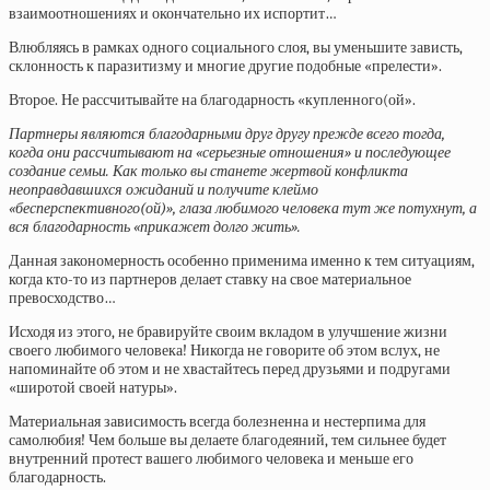
взаимоотношениях и окончательно их испортит…
Влюбляясь в рамках одного социального слоя, вы уменьшите зависть,
склонность к паразитизму и многие другие подобные «прелести».
Второе. Не рассчитывайте на благодарность «купленного(ой».
Партнеры являются благодарными друг другу прежде всего тогда,
когда они рассчитывают на «серьезные отношения» и последующее
создание семьи. Как только вы станете жертвой конфликта
неоправдавшихся ожиданий и получите клеймо
«бесперспективного(ой)», глаза любимого человека тут же потухнут, а
вся благодарность «прикажет долго жить».
Данная закономерность особенно применима именно к тем ситуациям,
когда кто-то из партнеров делает ставку на свое материальное
превосходство…
Исходя из этого, не бравируйте своим вкладом в улучшение жизни
своего любимого человека! Никогда не говорите об этом вслух, не
напоминайте об этом и не хвастайтесь перед друзьями и подругами
«широтой своей натуры».
Материальная зависимость всегда болезненна и нестерпима для
самолюбия! Чем больше вы делаете благодеяний, тем сильнее будет
внутренний протест вашего любимого человека и меньше его
благодарность.