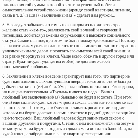
накопления той суммы, которой хватит на успешный побег и
самостоятельное устройство жизни (аренду своей квартиры, питание,
связь и т. д.), ваш(а) «заключенный(ая)» сделает вам ручкой…
5. Не следует забывать и о том, что в каждом из нас живет острое
желание стать «кем-то», реализовать свой волевой и творческий
потенциал, добиться уважения окружающих и высокого социального
статуса. Самое главное, при этом не быть никому «должным»… Поэтому
ваша «птичка» мужского или женского пола может внезапно и страстно
увлечься каким-то делом, посчитать его смыслом всей своей жизни и
все равно упорхнуть из клетки. Чаще всего, сбежать в другой город или
страну. Куда-нибудь туда, где вы его(ее) не достанете своей
опостылевшей любовью.
6. Заключение в клетке вовсе не гарантирует вам того, что партнер не
будет вам изменять. Захлопнувшаяся дверца «золотой клетки» быстро
добьет остатки его(ее) любви. Умершая любовь не только неблагодарна,
но и еще антисексуальна. «Трупам» ничего не надо… Ваш(а)
любимый(ая) заключенный(ая) банально не будет вас хотеть. При этом
он(а) еще сильнее будет хотеть «просто секса». Заняться-то в клетке все
равно нечем… Поэтому вам будут «наставлять рога» с теми людьми,
которым вы будете доверять и сами впустите в родной дом, являющийся
чей-то тюрьмой. Ваш любимый человек будет заниматься сексом с
вашими друзьями и подругами. С теми, с кем познакомится «на бегу» в
те минуты, когда будет выходить из дома в магазин или в банк. Или, на
худой конец, с забредшими в вашу квартиру слесарями или