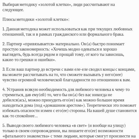
Выбирая методику «золотой клетки», люди рассчитывают на
следующее.
Плюсы методики «золотой клетки»:
1. Данная методика может использоваться как при текущих любовных
отношений, так и в рамках гражданского или формального брака.
2. Партнер «привязывается» материально. Он(а) быстро понимает
простую закономерность: «Хочешь модно одеваться и хорошо
выглядеть, будь всегда рядом и прощай тому, от кого ты зависишь,
какие-то грешки и ошибки».
3. Если ваш партнер до встречи с вами еле-еле сводил концы с концами,
вы можете рассчитывать на то, что сможете вызывать у него(нее)
чувство огромной человеческой благодарности по отношению к вам.
4. Устранив всякую необходимость для любимого человека к чему-то
стремиться, дав ему(ей) то, чего бы он(а) без вас никогда не
добился(ась), можно принудить его(ее) как можно большее время
находиться дома (под «домашним арестом»). Теоретически это поможет
избежать опасности измен с его(ее) стороны. На вашей душе становится
как-то спокойнее…
5. Выводя своего любимого человека «в свет» (и вообще на улицу)
только в своем сопровождении, вы лишаете его(ее) возможности
«фатального знакомства» с теми людьми, которые смогут произвести на