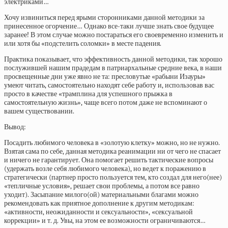
электриками…
Хочу извиниться перед ярыми сторонниками данной методики за
принесенное огорчение… Однако все-таки лучше знать свое будущее
заранее! В этом случае можно постараться его своевременно изменить и
или хотя бы «подстелить соломки» в месте падения.
Практика показывает, что эффективность данной методики, так хорошо
послужившей нашим прадедам в патриархальные средние века, в наши
просвещенные дни уже явно не та: пресловутые «рабыни Изауры»
умеют читать, самостоятельно находят себе работу и, использовав вас
просто в качестве «трамплина для успешного прыжка в
самостоятельную жизнь», чаще всего потом даже не вспоминают о
вашем существовании.
Вывод:
Посадить любимого человека в «золотую клетку» можно, но не нужно.
Взятая сама по себе, данная методика реанимации ни от чего не спасает
и ничего не гарантирует. Она помогает решить тактические вопросы
(удержать возле себя любимого человека), но ведет к поражению в
стратегически (партнер просто пользуется тем, кто создал для него(нее)
«тепличные условия», решает свои проблемы, а потом все равно
уходит). Засыпание милого(ой) материальными благами можно
рекомендовать как приятное дополнение к другим методикам:
«активности, неожиданности и сексуальности», «сексуальной
коррекции» и т. д. Увы, на этом ее возможности ограничиваются…