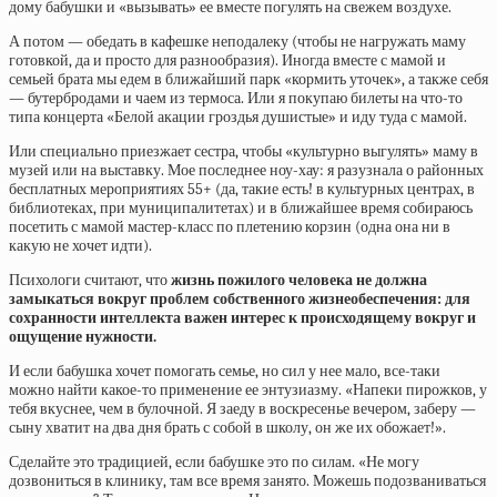
дому бабушки и «вызывать» ее вместе погулять на свежем воздухе.
А потом — обедать в кафешке неподалеку (чтобы не нагружать маму
готовкой, да и просто для разнообразия). Иногда вместе с мамой и
семьей брата мы едем в ближайший парк «кормить уточек», а также себя
— бутербродами и чаем из термоса. Или я покупаю билеты на что-то
типа концерта «Белой акации гроздья душистые» и иду туда с мамой.
Или специально приезжает сестра, чтобы «культурно выгулять» маму в
музей или на выставку. Мое последнее ноу-хау: я разузнала о районных
бесплатных мероприятиях 55+ (да, такие есть! в культурных центрах, в
библиотеках, при муниципалитетах) и в ближайшее время собираюсь
посетить с мамой мастер-класс по плетению корзин (одна она ни в
какую не хочет идти).
Психологи считают, что
жизнь пожилого человека не должна
замыкаться вокруг проблем собственного жизнеобеспечения: для
сохранности интеллекта важен интерес к происходящему вокруг и
ощущение нужности.
И если бабушка хочет помогать семье, но сил у нее мало, все-таки
можно найти какое-то применение ее энтузиазму. «Напеки пирожков, у
тебя вкуснее, чем в булочной. Я заеду в воскресенье вечером, заберу —
сыну хватит на два дня брать с собой в школу, он же их обожает!».
Сделайте это традицией, если бабушке это по силам. «Не могу
дозвониться в клинику, там все время занято. Можешь подозваниваться