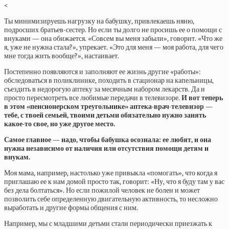
<
Ты минимизируешь нагрузку на бабушку, привлекаешь няню,
подросших братьев-сестер. Но если ты долго не просишь ее о помощи с
внуками — она обижается. «Совсем вы меня забыли», говорит. «Что же
я, уже не нужна стала?», упрекает. «Это для меня — моя работа, для чего
мне тогда жить вообще?», настаивает.
Постепенно появляются и заполняют ее жизнь другие «работы»:
обследоваться в поликлинике, походить в стационар на капельницы,
съездить в недорогую аптеку за месячным набором лекарств. Да и
просто пересмотреть все любимые передачи в телевизоре.
И вот теперь
в этом «пенсионерском треугольнике» аптека-врач-телевизор —
тебе, с твоей семьей, твоими детьми обязательно
нужно занять
какое-то свое, но уже другое место.
Самое главное — надо, чтобы бабушка осознала: ее любят, и она
нужна независимо от наличия или отсутствия помощи детям и
внукам.
Моя мама, например, настолько уже привыкла «помогать», что когда я
приглашаю ее к нам домой просто так, говорит: «Ну, что я буду там у вас
без дела болтаться». Но если пожилой человек не болен и может
позволить себе определенную двигательную активность, то несложно
выработать и другие формы общения с ним.
Например, мы с младшими детьми стали периодически приезжать к