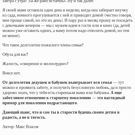
завтра с утра? Ты же рано встаешь». Ну и так далее.
Я своей маме оставила один день в неделю, когда она забирает внучку
из сада, немного прогуливается с ней и приводит домой (честно говоря,
мне проще самой, но это их день). И пару раз в месяц прошу ее посидеть
с девочками вечером — мы с мужем идем в гости или в кино (да, детей
можно уже оставить одних, а маму потом надо отвозить домой, но тем
не менее).
Что такое долголетие пожилого члена семьи?
Обуза для вас?
Жалость, «смирение и милосердие»?
Вовсе нет.
От долголетия дедушек и бабушек выигрывает вся семья
— тут
можно и проявить заботу, и получить безусловную любовь, да и просто
здорово знать, что у тебя есть старенькая мама или бабушка.
А еще
заботливое отношение к старшему поколению — это наглядный
пример для поколения подрастающего.
Дающий шанс, что и сам ты в старости будешь своим детям в
радость, а не в тягость.
Автор: Макс Власов