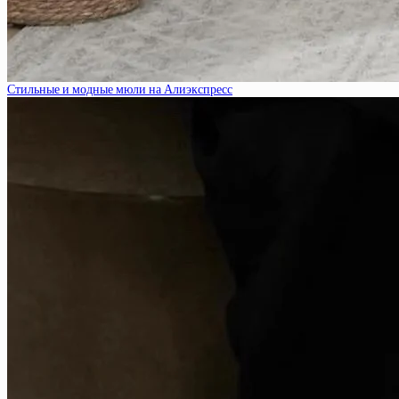
Стильные и модные мюли на Алиэкспресс