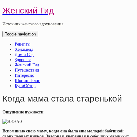
Женский Гид
Источник женского вдохновения
Toggle navigation
Рецепты
Хендмейд
Дом и Сад
Здоровье
Женский Гид
Путешествия
Интересно
Шопинг Блог
КупиОбзор
Когда мама стала старенькой
Ощущение нужности
Вспоминаю свою маму, когда она была еще молодой бабушкой
своих первых внуков. Задорная, уверенная в себе
: двух маленьких