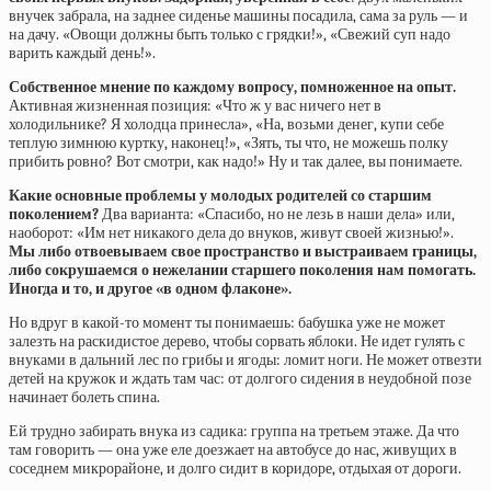
внучек забрала, на заднее сиденье машины посадила, сама за руль — и
на дачу. «Овощи должны быть только с грядки!», «Свежий суп надо
варить каждый день!».
Собственное мнение по каждому вопросу, помноженное на опыт.
Активная жизненная позиция: «Что ж у вас ничего нет в
холодильнике? Я холодца принесла», «На, возьми денег, купи себе
теплую зимнюю куртку, наконец!», «Зять, ты что, не можешь полку
прибить ровно? Вот смотри, как надо!» Ну и так далее, вы понимаете.
Какие основные проблемы у молодых родителей со старшим
поколением?
Два варианта: «Спасибо, но не лезь в наши дела» или,
наоборот: «Им нет никакого дела до внуков, живут своей жизнью!».
Мы либо отвоевываем свое пространство и выстраиваем границы,
либо сокрушаемся о нежелании старшего поколения нам помогать.
Иногда и то, и другое «в одном флаконе».
Но вдруг в какой-то момент ты понимаешь: бабушка уже не может
залезть на раскидистое дерево, чтобы сорвать яблоки. Не идет гулять с
внуками в дальний лес по грибы и ягоды: ломит ноги. Не может отвезти
детей на кружок и ждать там час: от долгого сидения в неудобной позе
начинает болеть спина.
Ей трудно забирать внука из садика: группа на третьем этаже. Да что
там говорить — она уже еле доезжает на автобусе до нас, живущих в
соседнем микрорайоне, и долго сидит в коридоре, отдыхая от дороги.