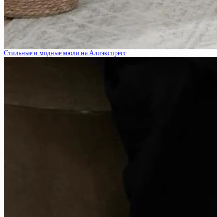
Стильные и модные мюли на Алиэкспресс