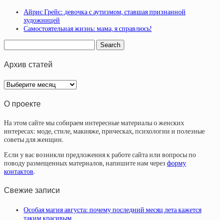
Айрис Грейс: девочка с аутизмом, ставшая признанной
художницей
Самостоятельная жизнь: мама, я справлюсь!
Архив статей
Архив
статей
О проекте
На этом сайте мы собираем интересные материалы о женских
интересах: моде, стиле, макияже, прическах, психологии и полезные
советы для женщин.
Если у вас возникли предложения к работе сайта или вопросы по
поводу размещенных материалов, напишите нам через
форму
контактов
.
Свежие записи
Особая магия августа: почему последний месяц лета кажется
таким красивым