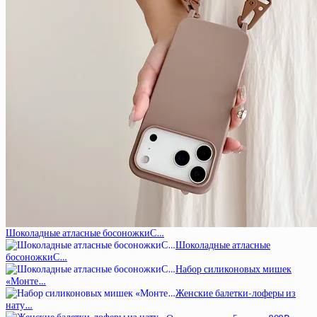
Шоколадные атласные босоножкиС…
Шоколадные атласные
босоножкиС…
Набор силиконовых мишек
«Монте…
Женские балетки-лоферы из
нату…