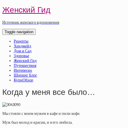
Женский Гид
Источник женского вдохновения
Toggle navigation
Рецепты
Хендмейд
Дом и Сад
Здоровье
Женский Гид
Путешествия
Интересно
Шопинг Блог
КупиОбзор
Когда у меня все было…
Мы стояли с моим мужем в кафе и пили кофе.
Муж был молод и красив, и я его любила.