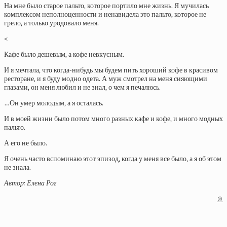
На мне было старое пальто, которое портило мне жизнь. Я мучилась
комплексом неполноценности и ненавидела это пальто, которое не
грело, а только уродовало меня.
<
Кафе было дешевым, а кофе невкусным.
И я мечтала, что когда-нибудь мы будем пить хороший кофе в красивом
ресторане, и я буду модно одета. А муж смотрел на меня сияющими
глазами, он меня любил и не знал, о чем я печалюсь.
…Он умер молодым, а я осталась.
И в моей жизни было потом много разных кафе и кофе, и много модных
пальто.
А его не было.
Я очень часто вспоминаю этот эпизод, когда у меня все было, а я об этом
не знала.
Автор: Елена Рог
©