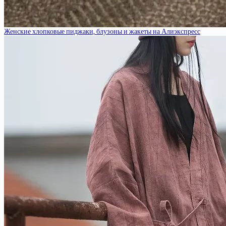
Женские хлопковые пиджаки, блузоны и жакеты на Алиэкспресс