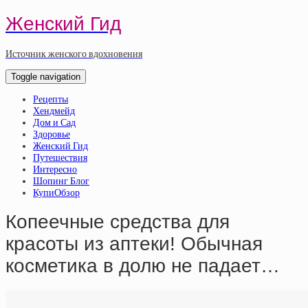
Женский Гид
Источник женского вдохновения
Toggle navigation
Рецепты
Хендмейд
Дом и Сад
Здоровье
Женский Гид
Путешествия
Интересно
Шопинг Блог
КупиОбзор
Копеечные средства для
красоты из аптеки! Обычная
косметика в долю не падает…