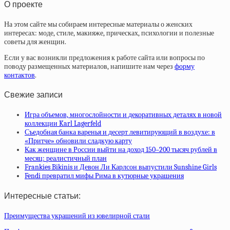
О проекте
На этом сайте мы собираем интересные материалы о женских
интересах: моде, стиле, макияже, прическах, психологии и полезные
советы для женщин.
Если у вас возникли предложения к работе сайта или вопросы по
поводу размещенных материалов, напишите нам через
форму
контактов
.
Свежие записи
Игра объемов, многослойности и декоративных деталях в новой
коллекции Karl Lagerfeld
Съедобная банка варенья и десерт левитирующий в воздухе: в
«Притче» обновили сладкую карту
Как женщине в России выйти на доход 150–200 тысяч рублей в
месяц: реалистичный план
Frankies Bikinis и Девон Ли Карлсон выпустили Sunshine Girls
Fendi превратил мифы Рима в кутюрные украшения
Интересные статьи:
Преимущества украшений из ювелирной стали