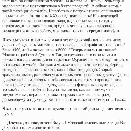
на рынок за яйцами или за маслом. На час позже – никак! Ведь яйца и
масло на рынке исключительно в 8 утра продают!!! А сейчас и сама в
такой ситуации оказалась. Не работаю, а попозже никак, специалист
время визита назначила на 8.30, опаздывать нельзя! На следующей
остановке толпа, напирающая сзади, подняла меня еще на одну
ступеньку, и так постепенно, продвигаясь нахлынувшей волной
желающих успеть на работу, я оказалась почти в середине автобуса.
Я вся в мечтах о предстоящем визите: сегодня мой специалист меня
должен обрадовать, максимальное пособие по безработице повысили!
Было 4900, а с 1 января стало аж 8000!!! Теперь и на масло хватит!
Можно не работать! Думала я. Так, погрузившись в свои мечты и
пытаясь одновременно уловить рассказ Мураками в своих наушниках, я
расплылась в улыбке. За окном мелькали заснеженные сосны, березы,
коттеджи — выросшие за лето, как грибы после дождя. Старый
тракторок, пыхтя, разгребал меж них заметенную снегом дорогу. Где-то
вдалеке красным заревом в небе светились только что проснувшиеся
поселки. Редкие фонари вдоль дороги, как фотовспышки, освещали
тусклый салон автобуса. Полусонные люди, как осенние мухи –
медлительные, неразговорчивые, передавали мелочь за проезд
дремлющему кондуктору. Кто-то спал, кто-то залип в телефоне. Тихо…
Я встрепенулась от того, что мужчина, стоявший рядом, дергает меня за
рукав.
— Девушка, да повернитесь Вы уже! Молодой человек пытается до Вас
докричаться, не слышите что ли?