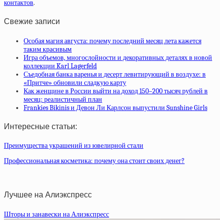
контактов
.
Свежие записи
Особая магия августа: почему последний месяц лета кажется
таким красивым
Игра объемов, многослойности и декоративных деталях в новой
коллекции Karl Lagerfeld
Съедобная банка варенья и десерт левитирующий в воздухе: в
«Притче» обновили сладкую карту
Как женщине в России выйти на доход 150–200 тысяч рублей в
месяц: реалистичный план
Frankies Bikinis и Девон Ли Карлсон выпустили Sunshine Girls
Интересные статьи:
Преимущества украшений из ювелирной стали
Профессиональная косметика: почему она стоит своих денег?
Лучшее на Алиэкспресс
Шторы и занавески на Алиэкспресс