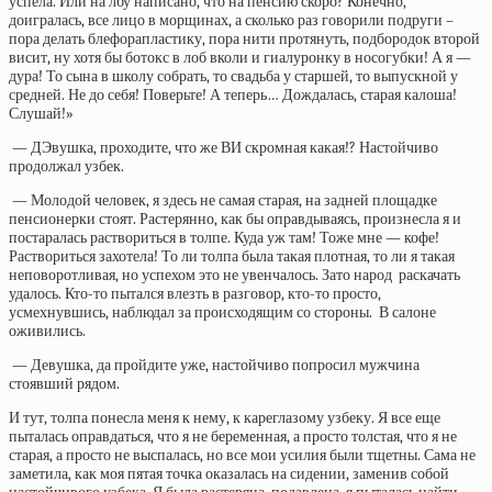
успела. Или на лбу написано, что на пенсию скоро? Конечно,
доигралась, все лицо в морщинах, а сколько раз говорили подруги –
пора делать блефорапластику, пора нити протянуть, подбородок второй
висит, ну хотя бы ботокс в лоб вколи и гиалуронку в носогубки! А я —
дура! То сына в школу собрать, то свадьба у старшей, то выпускной у
средней. Не до себя! Поверьте! А теперь… Дождалась, старая калоша!
Слушай!»
— ДЭвушка, проходите, что же ВИ скромная какая!? Настойчиво
продолжал узбек.
— Молодой человек, я здесь не самая старая, на задней площадке
пенсионерки стоят. Растерянно, как бы оправдываясь, произнесла я и
постаралась раствориться в толпе. Куда уж там! Тоже мне — кофе!
Раствориться захотела! То ли толпа была такая плотная, то ли я такая
неповоротливая, но успехом это не увенчалось. Зато народ раскачать
удалось. Кто-то пытался влезть в разговор, кто-то просто,
усмехнувшись, наблюдал за происходящим со стороны. В салоне
оживились.
— Девушка, да пройдите уже, настойчиво попросил мужчина
стоявший рядом.
И тут, толпа понесла меня к нему, к кареглазому узбеку. Я все еще
пыталась оправдаться, что я не беременная, а просто толстая, что я не
старая, а просто не выспалась, но все мои усилия были тщетны. Сама не
заметила, как моя пятая точка оказалась на сидении, заменив собой