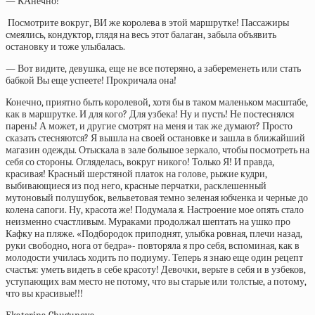
— КАнечно!
Посмотрите вокруг, ВИ же королева в этой маршрутке! Пассажиры
смеялись, кондуктор, глядя на весь этот балаган, забыла объявить
остановку и тоже улыбалась.
— Вот видите, девушка, еще не все потеряно, а забеременеть или стать
бабкой Вы еще успеете! Прокричала она!
Конечно, приятно быть королевой, хотя бы в таком маленьком масштабе,
как в маршрутке. И для кого? Для узбека! Ну и пусть! Не постеснялся
парень! А может, и другие смотрят на меня и так же думают? Просто
сказать стесняются? Я вышла на своей остановке и зашла в ближайший
магазин одежды. Отыскала в зале большое зеркало, чтобы посмотреть на
себя со стороны. Огляделась, вокруг никого! Только Я! И правда,
красивая! Красный шерстяной платок на голове, рыжие кудри,
выбивающиеся из под него, красные перчатки, расклешенный
мутоновый полушубок, вельветовая темно зеленая юбченка и черные до
колена сапоги. Ну, красота же! Подумала я. Настроение мое опять стало
неизменно счастливым. Мураками продолжал шептать на ушко про
Кафку на пляже. «Подбородок приподнят, улыбка ровная, плечи назад,
руки свободно, нога от бедра»- повторяла я про себя, вспоминая, как в
молодости училась ходить по подиуму. Теперь я знаю еще один рецепт
счастья: уметь видеть в себе красоту! Девочки, верьте в себя и в узбеков,
уступающих вам место не потому, что вы старые или толстые, а потому,
что вы красивые!!!