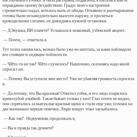
настойчивого узбека. Я была растеряна, подавлена, я пыталась найти
оправдание своему бездействию. Градус моего настроения
стремительно падал, хотелось выть от обиды. Отчаяние и разочарование
готовы были незамедлительно вылезти наружу, и пролиться
крокодильими слезами, не дожидаясь нужной остановки.
— ДЭвушка, ВИ плачете? Услышала я знакомый, узбекский акцент.
— Почти, — ответила я.
Тут толпа оживилась, можно было уже не шептать, за нами наблюдали
все стоящие и сидящие поблизости.
— ЧИто-то не так? ЧИто случилось? Навязчиво, склоняясь надо мной
спросил он.
— Почему Вы уступили мне место? Уже не убавляя громкость спросила
я.
— Да потому, что Вы красивая! Ответил узбек, и его лицо озарилось
кривозубой улыбкой. Такая бывает только у них! Глаз почти не видно,
они спрятались за выпуклые красные щеки и стали еще уже, похожи на
две маленькие черные семечки. Люди вокруг тоже заулыбались.
— Как так?- Недоумевая, продолжала я,
— Вы и правда так думаете?