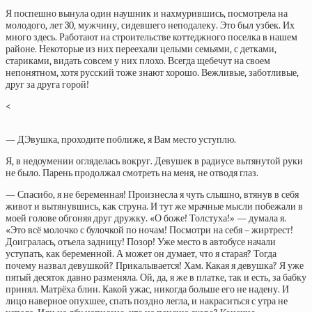
Я поспешно вынула один наушник и нахмурившись, посмотрела на
молодого, лет 30, мужчину, сидевшего неподалеку. Это был узбек. Их
много здесь. Работают на строительстве коттеджного поселка в нашем
районе. Некоторые из них переехали целыми семьями, с детками,
стариками, видать совсем у них плохо. Всегда щебечут на своем
непонятном, хотя русский тоже знают хорошо. Вежливые, заботливые,
друг за друга горой!
<
— ДЭвушка, проходите поближе, я Вам место уступлю.
Я, в недоумении огляделась вокруг. Девушек в радиусе вытянутой руки
не было. Парень продолжал смотреть на меня, не отводя глаз.
— Спасибо, я не беременная! Произнесла я чуть слышно, втянув в себя
живот и вытянувшись, как струна. И тут же мрачные мысли побежали в
моей голове обгоняя друг дружку. «О боже! Толстуха!» — думала я.
«Это всё молочко с булочкой по ночам! Посмотри на себя – жиртрест!
Доигралась, отъела задницу! Позор! Уже место в автобусе начали
уступать, как беременной. А может он думает, что я старая? Тогда
почему назвал девушкой? Прикалывается! Хам. Какая я девушка? Я уже
пятый десяток давно разменяла. Ой, да, я же в платке, так и есть, за бабку
принял. Матрёха блин. Какой ужас, никогда больше его не надену. И
лицо наверное опухшее, спать поздно легла, и накраситься с утра не