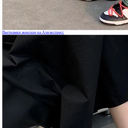
Вьетнамки женские на Алиэкспресс