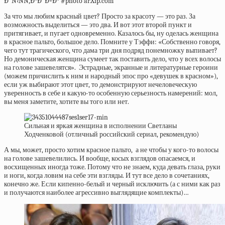
За что мы любим красный цвет? Просто за красоту — это раз. За
возможность выделиться — это два. И вот этот второй пункт и
притягивает, и пугает одновременно. Казалось бы, ну оделась женщина
в красное пальто, большое дело. Помните у Тэффи: «Собственно говоря,
чего тут трагического, что дама три дня подряд понемножку выпивает?
Но демоническая женщина сумеет так поставить дело, что у всех волосы
на голове зашевелятся». Эстрадные, экранные и литературные героини
(можем причислить к ним и народный эпос про «девушек в красном»),
если уж выбирают этот цвет, то демонстрируют нечеловеческую
уверенность в себе и какую-то особенную серьезность намерений: мол,
вы меня заметите, хотите вы того или нет.
Сильная и яркая женщина в исполнении Светланы
Ходченковой (отличный российский сериал, рекомендую)
А мы, может, просто хотим красное пальто, а не чтобы у кого-то волосы
на голове зашевелились. И вообще, косых взглядов опасаемся, и
восхищенных иногда тоже. Потому что не знаем, куда девать глаза, руки
и ноги, когда ловим на себе эти взгляды. И тут все дело в сочетаниях,
конечно же. Если кипенно-белый и черный исключить (а с ними как раз
и получаются наиболее агрессивно выглядящие комплекты)…