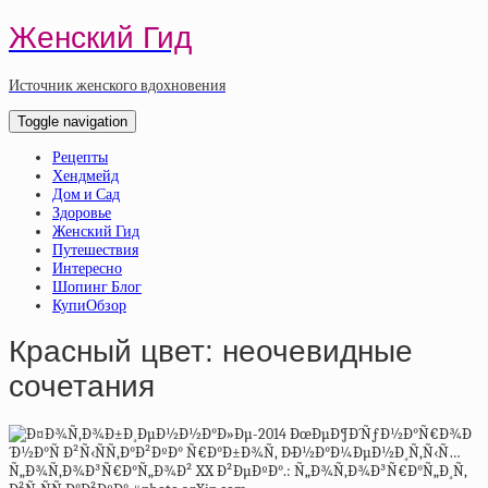
Женский Гид
Источник женского вдохновения
Toggle navigation
Рецепты
Хендмейд
Дом и Сад
Здоровье
Женский Гид
Путешествия
Интересно
Шопинг Блог
КупиОбзор
Красный цвет: неочевидные
сочетания