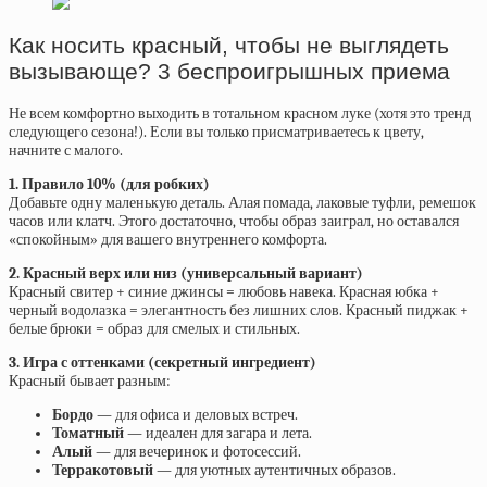
Как носить красный, чтобы не выглядеть
вызывающе? 3 беспроигрышных приема
Не всем комфортно выходить в тотальном красном луке (хотя это тренд
следующего сезона!). Если вы только присматриваетесь к цвету,
начните с малого.
1. Правило 10% (для робких)
Добавьте одну маленькую деталь. Алая помада, лаковые туфли, ремешок
часов или клатч. Этого достаточно, чтобы образ заиграл, но оставался
«спокойным» для вашего внутреннего комфорта.
2. Красный верх или низ (универсальный вариант)
Красный свитер + синие джинсы = любовь навека. Красная юбка +
черный водолазка = элегантность без лишних слов. Красный пиджак +
белые брюки = образ для смелых и стильных.
3. Игра с оттенками (секретный ингредиент)
Красный бывает разным:
Бордо
— для офиса и деловых встреч.
Томатный
— идеален для загара и лета.
Алый
— для вечеринок и фотосессий.
Терракотовый
— для уютных аутентичных образов.