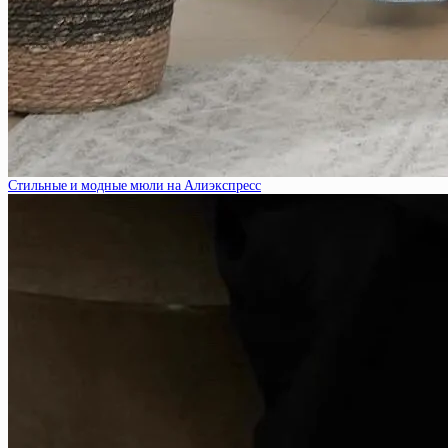
Стильные и модные мюли на Алиэкспресс