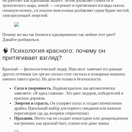
он работает как идеальный акцент: летом добавляет сочности и
тропического жара, зимой — согревает и притягивает взгляды сквозь
снежную пелену, а в унылое межсезонье разбавляет серые будни чистой,
электризующей энергией.
Почему же мы так боимся и одновременно так любим этот цвет?
Давайте разбираться.
🧠 Психология красного: почему он
притягивает взгляд?
Красный — физиологический лидер. Наш мозг замечает его раньше
других оттенков (не зря же сигнал стоп-сигнала и пожарные машины
именно такого цвета). Но дело не только в безопасности.
Сила и уверенность.
Надевая красное, вы автоматически
заявляете: «Я здесь главная». Это цвет лидеров, победителей и
красных дорожек.
Энергия и страсть.
Он ускоряет пульс и создает впечатление
драйва. Идеальный выбор для первого свидания или важных
переговоров (да-да, вопреки стереотипам).
Праздник.
Ничто так не создает новогоднее или деньрожденное
настроение, как красный бант, платье или даже чашка.